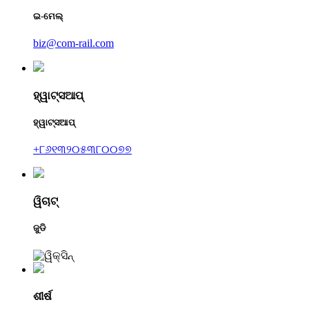
ଇ-ମେଲ୍
biz@com-rail.com
ହ୍ୱାଟ୍ସଆପ୍
ହ୍ୱାଟ୍ସଆପ୍
+୮୬୧୩୨୦୫୩୮୦୦୭୭
ୱିଚାଟ୍
ଜୁଡି
ଶୀର୍ଷ