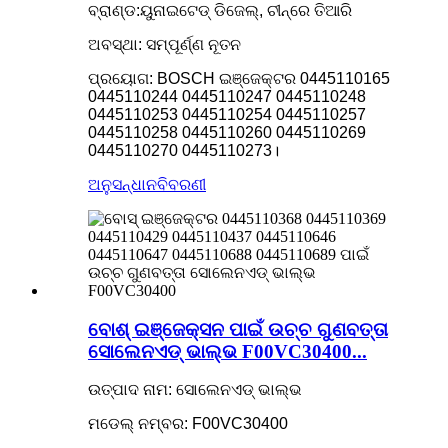
ବ୍ରାଣ୍ଡ:ୟୁନାଇଟେଡ୍ ଡିଜେଲ୍, ଚୀନ୍‌ରେ ତିଆରି
ଅବସ୍ଥା: ସମ୍ପୂର୍ଣ୍ଣ ନୂତନ
ପ୍ରୟୋଗ: BOSCH ଇଞ୍ଜେକ୍ଟର 0445110165
0445110244 0445110247 0445110248
0445110253 0445110254 0445110257
0445110258 0445110260 0445110269
0445110270 0445110273।
ଅନୁସନ୍ଧାନ
ବିବରଣୀ
ବୋଶ୍ ଇଞ୍ଜେକ୍ସନ ପାଇଁ ଉଚ୍ଚ ଗୁଣବତ୍ତା
ସୋଲେନଏଡ୍ ଭାଲ୍ଭ F00VC30400...
ଉତ୍ପାଦ ନାମ: ସୋଲେନଏଡ୍ ଭାଲ୍ଭ
ମଡେଲ୍ ନମ୍ବର: F00VC30400