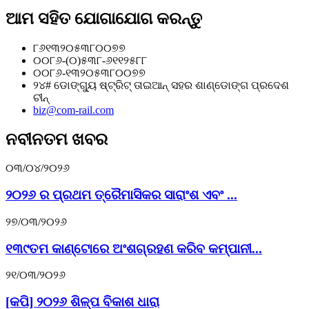
ଆମ ସହିତ ଯୋଗାଯୋଗ କରନ୍ତୁ
୮୬୧୩୨୦୫୩୮୦୦୭୭
୦୦୮୬-(୦)୫୩୮-୬୧୧୨୫୮୮
୦୦୮୬-୧୩୨୦୫୩୮୦୦୭୭
୨୪# ଡୋଙ୍ଗ୍ୟୁ ଷ୍ଟ୍ରିଟ୍ ତାଇଆନ୍ ସହର ଶାଣ୍ଡୋଙ୍ଗ ପ୍ରଦେଶ
ଚୀନ୍
biz@com-rail.com
ନବୀନତମ ଖବର
୦୩/୦୪/୨୦୨୬
୨୦୨୬ ର ପ୍ରଥମ ତ୍ରୈମାସିକର ସାରାଂଶ ଏବଂ ...
୨୭/୦୩/୨୦୨୬
୧୩୯ତମ କାଣ୍ଟୋରେ ଅଂଶଗ୍ରହଣ କରିବ କମ୍ପାନୀ...
୨୧/୦୩/୨୦୨୬
[କପି] ୨୦୨୬ ଶିଳ୍ପ ବିକାଶ ଧାରା