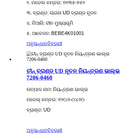
୨. ମଡେଲ ନମ୍ବର: ୭୧୩୫-୭୫୨
୩. ବ୍ରାଣ୍ଡ: ଚାଇନା UD ବ୍ରାଣ୍ଡ ନୂତନ
୪. ତିଆରି: ଚୀନ ମୁଖ୍ୟଭୂମି
୫. ଆବେଦନ: BEBE4K01001
ଅନୁସନ୍ଧାନ
ବିବରଣୀ
ଚୀନ୍ ବ୍ରାଣ୍ଡ UD ନୂତନ ନିୟନ୍ତ୍ରଣ ଭାଲ୍ଭ
7206-0460
ଉତ୍ପାଦ ନାମ: ନିୟନ୍ତ୍ରଣ ଭାଲ୍ଭ
ମଡେଲ୍ ନମ୍ବର: ୭୨୦୬-୦୪୬୦
ବ୍ରାଣ୍ଡ: UD
ଅନୁସନ୍ଧାନ
ବିବରଣୀ