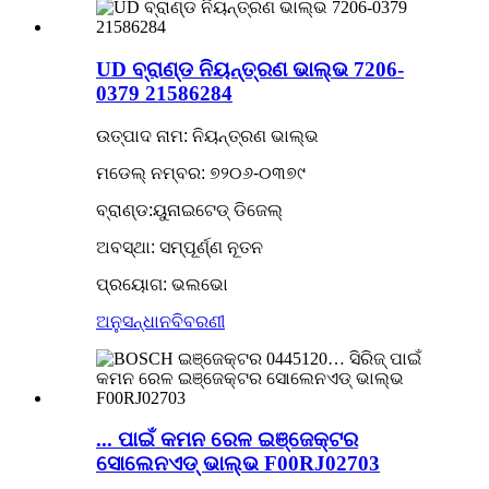
UD ବ୍ରାଣ୍ଡ ନିୟନ୍ତ୍ରଣ ଭାଲ୍ଭ 7206-
0379 21586284
ଉତ୍ପାଦ ନାମ: ନିୟନ୍ତ୍ରଣ ଭାଲ୍ଭ
ମଡେଲ୍ ନମ୍ବର: ୭୨୦୬-୦୩୭୯
ବ୍ରାଣ୍ଡ:ୟୁନାଇଟେଡ୍ ଡିଜେଲ୍
ଅବସ୍ଥା: ସମ୍ପୂର୍ଣ୍ଣ ନୂତନ
ପ୍ରୟୋଗ: ଭଲଭୋ
ଅନୁସନ୍ଧାନ
ବିବରଣୀ
... ପାଇଁ କମନ ରେଳ ଇଞ୍ଜେକ୍ଟର
ସୋଲେନଏଡ୍ ଭାଲ୍ଭ F00RJ02703