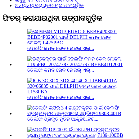
ଅନ୍ୟାନ୍ୟ ବ୍ରାଣ୍ଡର ମୂଳ ଅଂଶଗୁଡ଼ିକ
ଫିଚର୍ କରାଯାଇଥିବା ଉତ୍ପାଦଗୁଡ଼ିକ
ଡେଲଫି କମନ ରେଳ ନୋଜଲ୍ ଏଲ୍...
ଡେଲଫି କମନ ରେଳ ନୋଜଲ୍ ଏଲ୍...
ଡେଲଫି କମନ ରେଳ ନୋଜଲ୍ ଏଲ୍...
ଡେଲଫି ପ୍ରକୃତ ନୂତନ ଆକ୍ଚୁଆଟର୍...