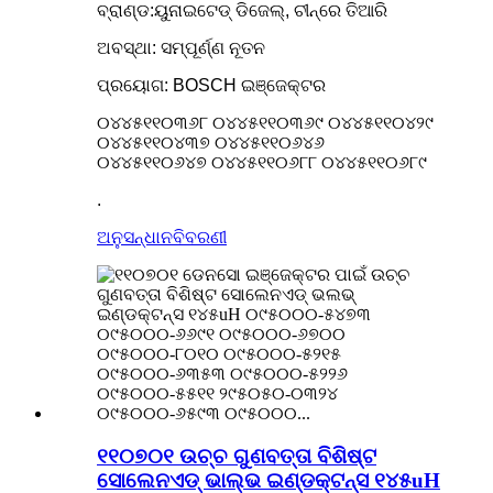
ବ୍ରାଣ୍ଡ:ୟୁନାଇଟେଡ୍ ଡିଜେଲ୍, ଚୀନ୍‌ରେ ତିଆରି
ଅବସ୍ଥା: ସମ୍ପୂର୍ଣ୍ଣ ନୂତନ
ପ୍ରୟୋଗ: BOSCH ଇଞ୍ଜେକ୍ଟର
୦୪୪୫୧୧୦୩୬୮ ୦୪୪୫୧୧୦୩୬୯ ୦୪୪୫୧୧୦୪୨୯
୦୪୪୫୧୧୦୪୩୭ ୦୪୪୫୧୧୦୬୪୬
୦୪୪୫୧୧୦୬୪୭ ୦୪୪୫୧୧୦୬୮୮ ୦୪୪୫୧୧୦୬୮୯
.
ଅନୁସନ୍ଧାନ
ବିବରଣୀ
୧୧୦୭୦୧ ଉଚ୍ଚ ଗୁଣବତ୍ତା ବିଶିଷ୍ଟ
ସୋଲେନଏଡ୍ ଭାଲ୍ଭ ଇଣ୍ଡକ୍ଟନ୍ସ ୧୪୫uH