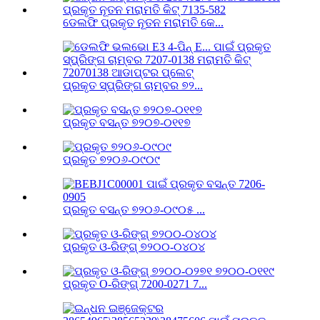
ଡେଲଫି ପ୍ରକୃତ ନୂତନ ମରାମତି କେ...
ପ୍ରକୃତ ସ୍ପ୍ରିଙ୍ଗ ଚାମ୍ବର ୭୨...
ପ୍ରକୃତ ବସନ୍ତ ୭୨୦୭-୦୧୧୭
ପ୍ରକୃତ ୭୨୦୬-୦୯୦୯
ପ୍ରକୃତ ବସନ୍ତ ୭୨୦୬-୦୯୦୫ ...
ପ୍ରକୃତ ଓ-ରିଙ୍ଗ୍ ୭୨୦୦-୦୪୦୪
ପ୍ରକୃତ O-ରିଙ୍ଗ୍ 7200-0271 7...