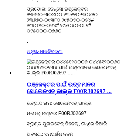
ପ୍ରୟୋଗ: ଡେନ୍ସୋ ଇଞ୍ଜେକ୍ଟର
୨୩୬୭୦-୩୦୪୦୦ ୨୩୬୭୦-୩୦୪୨୦
୨୩୬୭୦-୦୯୩୮୦ ୨୯୫୦୫୦-୦୫୪#
୨୯୫୦୫୦-୦୭୪# ୨୯୫୦୫୦-୦୮୧#
୦୯୫୦୦୦-୦୭୬୦
.
ଅନୁସନ୍ଧାନ
ବିବରଣୀ
ଇଞ୍ଜେକ୍ଟର ପାଇଁ ଉଚ୍ଚମାନର
ସୋଲେନଏଡ୍ ଭାଲ୍ଭ F00RJ02697 ...
ଉତ୍ପାଦ ନାମ: ସୋଲେନଏଡ୍ ଭାଲ୍ଭ
ମଡେଲ୍ ନମ୍ବର: F00RJ02697
ବ୍ରାଣ୍ଡ:ୟୁନାଇଟେଡ୍ ଡିଜେଲ୍, ଚୀନ୍‌ରେ ତିଆରି
ଅବସ୍ଥା: ସମ୍ପୂର୍ଣ୍ଣ ନୂତନ