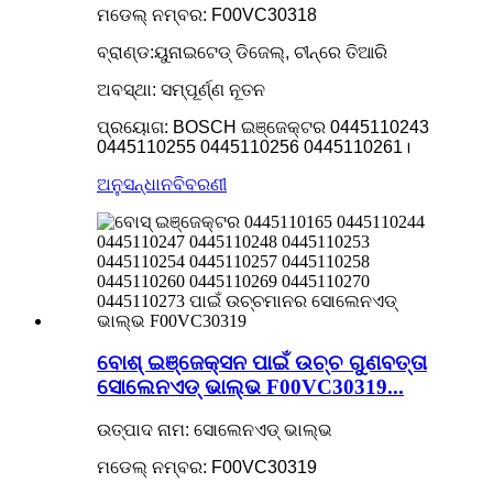
ମଡେଲ୍ ନମ୍ବର: F00VC30318
ବ୍ରାଣ୍ଡ:ୟୁନାଇଟେଡ୍ ଡିଜେଲ୍, ଚୀନ୍‌ରେ ତିଆରି
ଅବସ୍ଥା: ସମ୍ପୂର୍ଣ୍ଣ ନୂତନ
ପ୍ରୟୋଗ: BOSCH ଇଞ୍ଜେକ୍ଟର 0445110243
0445110255 0445110256 0445110261।
ଅନୁସନ୍ଧାନ
ବିବରଣୀ
ବୋଶ୍ ଇଞ୍ଜେକ୍ସନ ପାଇଁ ଉଚ୍ଚ ଗୁଣବତ୍ତା
ସୋଲେନଏଡ୍ ଭାଲ୍ଭ F00VC30319...
ଉତ୍ପାଦ ନାମ: ସୋଲେନଏଡ୍ ଭାଲ୍ଭ
ମଡେଲ୍ ନମ୍ବର: F00VC30319