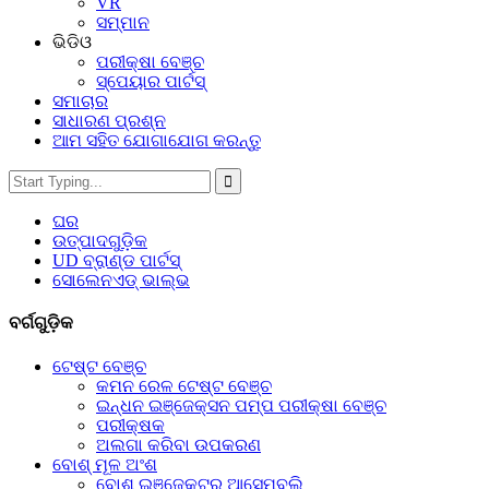
VR
ସମ୍ମାନ
ଭିଡିଓ
ପରୀକ୍ଷା ବେଞ୍ଚ
ସ୍ପେୟାର ପାର୍ଟସ୍‌
ସମାଚାର
ସାଧାରଣ ପ୍ରଶ୍ନ
ଆମ ସହିତ ଯୋଗାଯୋଗ କରନ୍ତୁ
ଘର
ଉତ୍ପାଦଗୁଡ଼ିକ
UD ବ୍ରାଣ୍ଡ ପାର୍ଟସ୍
ସୋଲେନଏଡ୍ ଭାଲ୍ଭ
ବର୍ଗଗୁଡ଼ିକ
ଟେଷ୍ଟ ବେଞ୍ଚ
କମନ ରେଳ ଟେଷ୍ଟ ବେଞ୍ଚ
ଇନ୍ଧନ ଇଞ୍ଜେକ୍ସନ ପମ୍ପ ପରୀକ୍ଷା ବେଞ୍ଚ
ପରୀକ୍ଷକ
ଅଲଗା କରିବା ଉପକରଣ
ବୋଶ୍ ମୂଳ ଅଂଶ
ବୋଶ୍ ଇଞ୍ଜେକ୍ଟର ଆସେମ୍ବଲି