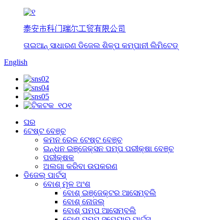
泰安市科门瑞尔工贸有限公司
ତାଇଆନ୍ ସାଧାରଣ ଡିଜେଲ ଶିଳ୍ପ କମ୍ପାନୀ ଲିମିଟେଡ୍
English
ଘର
ଟେଷ୍ଟ ବେଞ୍ଚ
କମନ ରେଳ ଟେଷ୍ଟ ବେଞ୍ଚ
ଇନ୍ଧନ ଇଞ୍ଜେକ୍ସନ ପମ୍ପ ପରୀକ୍ଷା ବେଞ୍ଚ
ପରୀକ୍ଷକ
ଅଲଗା କରିବା ଉପକରଣ
ଡିଜେଲ୍ ପାର୍ଟସ୍
ବୋଶ୍ ମୂଳ ଅଂଶ
ବୋଶ୍ ଇଞ୍ଜେକ୍ଟର ଆସେମ୍ବଲି
ବୋଶ୍ ନୋଜଲ୍
ବୋଶ୍ ପମ୍ପ ଆସେମ୍ବଲି
ବୋଶ୍ ପମ୍ପ ସ୍ପେୟାର୍ ପାର୍ଟସ୍