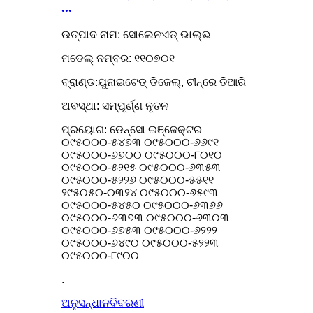
...
ଉତ୍ପାଦ ନାମ: ସୋଲେନଏଡ୍ ଭାଲ୍ଭ
ମଡେଲ୍ ନମ୍ବର: ୧୧୦୭୦୧
ବ୍ରାଣ୍ଡ:ୟୁନାଇଟେଡ୍ ଡିଜେଲ୍, ଚୀନ୍‌ରେ ତିଆରି
ଅବସ୍ଥା: ସମ୍ପୂର୍ଣ୍ଣ ନୂତନ
ପ୍ରୟୋଗ: ଡେନ୍ସୋ ଇଞ୍ଜେକ୍ଟର
୦୯୫୦୦୦-୫୪୭୩ ୦୯୫୦୦୦-୬୬୯୧
୦୯୫୦୦୦-୬୭୦୦ ୦୯୫୦୦୦-୮୦୧୦
୦୯୫୦୦୦-୫୨୧୫ ୦୯୫୦୦୦-୬୩୫୩
୦୯୫୦୦୦-୫୨୨୬ ୦୯୫୦୦୦-୫୫୧୧
୨୯୫୦୫୦-୦୩୨୪ ୦୯୫୦୦୦-୬୫୯୩
୦୯୫୦୦୦-୫୪୫୦ ୦୯୫୦୦୦-୬୩୬୬
୦୯୫୦୦୦-୬୩୭୩ ୦୯୫୦୦୦-୬୩୦୩
୦୯୫୦୦୦-୬୭୫୩ ୦୯୫୦୦୦-୬୨୨୨
୦୯୫୦୦୦-୬୪୯୦ ୦୯୫୦୦୦-୫୨୨୩
୦୯୫୦୦୦-୮୯୦୦
.
ଅନୁସନ୍ଧାନ
ବିବରଣୀ