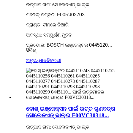
ଉତ୍ପାଦ ନାମ: ସୋଲେନଏଡ୍ ଭାଲ୍ଭ
ମଡେଲ୍ ନମ୍ବର: F00RJ02703
ବ୍ରାଣ୍ଡ: ଚୀନରେ ତିଆରି
ଅବସ୍ଥା: ସମ୍ପୂର୍ଣ୍ଣ ନୂତନ
ପ୍ରୟୋଗ: BOSCH ଇଞ୍ଜେକ୍ଟର 0445120…
ସିରିଜ୍
ଅନୁସନ୍ଧାନ
ବିବରଣୀ
ବୋଶ୍ ଇଞ୍ଜେକ୍ସନ ପାଇଁ ଉଚ୍ଚ ଗୁଣବତ୍ତା
ସୋଲେନଏଡ୍ ଭାଲ୍ଭ F00VC30318...
ଉତ୍ପାଦ ନାମ: ସୋଲେନଏଡ୍ ଭାଲ୍ଭ