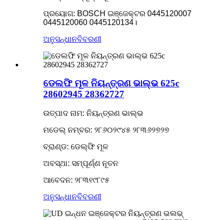
ପ୍ରୟୋଗ: BOSCH ଇଞ୍ଜେକ୍ଟର 0445120007
0445120060 0445120134।
ଅନୁସନ୍ଧାନ
ବିବରଣୀ
ଡେଲଫି ମୂଳ ନିୟନ୍ତ୍ରଣ ଭାଲ୍ଭ 625c
28602945 28362727
ଉତ୍ପାଦ ନାମ: ନିୟନ୍ତ୍ରଣ ଭାଲ୍ଭ
ମଡେଲ୍ ନମ୍ବର: ୨୮୬୦୨୯୪୫ ୨୮୩୬୨୭୨୭
ବ୍ରାଣ୍ଡ: ଡେଲ୍ଫି ମୂଳ
ଅବସ୍ଥା: ସମ୍ପୂର୍ଣ୍ଣ ନୂତନ
ଆବେଦନ: ୨୮୩୧୯୮୯୫
ଅନୁସନ୍ଧାନ
ବିବରଣୀ