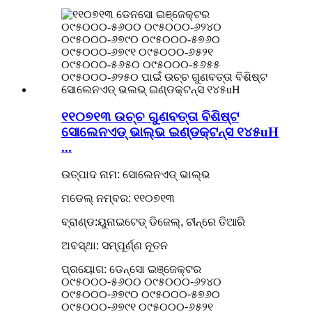
୧୧୦୭୧୩ ଉଚ୍ଚ ଗୁଣବତ୍ତା ବିଶିଷ୍ଟ
ସୋଲେନଏଡ୍ ଭାଲ୍ଭ ଇଣ୍ଡକ୍ଟନ୍ସ ୧୪୫uH
...
ଉତ୍ପାଦ ନାମ: ସୋଲେନଏଡ୍ ଭାଲ୍ଭ
ମଡେଲ୍ ନମ୍ବର: ୧୧୦୭୧୩
ବ୍ରାଣ୍ଡ:ୟୁନାଇଟେଡ୍ ଡିଜେଲ୍, ଚୀନ୍‌ରେ ତିଆରି
ଅବସ୍ଥା: ସମ୍ପୂର୍ଣ୍ଣ ନୂତନ
ପ୍ରୟୋଗ: ଡେନ୍ସୋ ଇଞ୍ଜେକ୍ଟର
୦୯୫୦୦୦-୫୬୦୦ ୦୯୫୦୦୦-୬୨୪୦
୦୯୫୦୦୦-୬୭୯୦ ୦୯୫୦୦୦-୫୭୬୦
୦୯୫୦୦୦-୬୭୯୧ ୦୯୫୦୦୦-୬୫୨୧