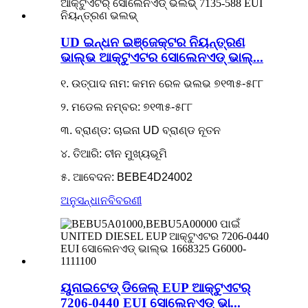
UD ଇନ୍ଧନ ଇଞ୍ଜେକ୍ଟର ନିୟନ୍ତ୍ରଣ
ଭାଲ୍ଭ ଆକ୍ଟୁଏଟର ସୋଲେନଏଡ୍ ଭାଲ୍...
୧. ଉତ୍ପାଦ ନାମ: କମନ ରେଳ ଭଲଭ ୭୧୩୫-୫୮୮
୨. ମଡେଲ ନମ୍ବର: ୭୧୩୫-୫୮୮
୩. ବ୍ରାଣ୍ଡ: ଚାଇନା UD ବ୍ରାଣ୍ଡ ନୂତନ
୪. ତିଆରି: ଚୀନ ମୁଖ୍ୟଭୂମି
୫. ଆବେଦନ: BEBE4D24002
ଅନୁସନ୍ଧାନ
ବିବରଣୀ
ୟୁନାଇଟେଡ୍ ଡିଜେଲ୍ EUP ଆକ୍ଟୁଏଟର୍
7206-0440 EUI ସୋଲେନଏଡ୍ ଭା...