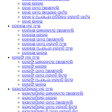
ବୋଶ୍ ନୋଜଲ୍
ବୋଶ୍ ପମ୍ପ ଆସେମ୍ବଲି
ବୋଶ୍ ପମ୍ପ ସ୍ପେୟାର୍ ପାର୍ଟସ୍
ବୋଶ୍ ଦ ଅନ୍ୟାନ୍ୟ ଅତିରିକ୍ତ ମରାମତି ପାର୍ଟସ୍
ବୋଶ୍ ଭାଲ୍ଭ
ଡେନସୋ ମୂଳ ଅଂଶ
ଡେନସୋ ଇଞ୍ଜେକ୍ଟର ଆସେମ୍ବଲି
ଡେନସୋ ନୋଜଲ୍
ଡେନସୋ ପମ୍ପ ଆସେମ୍ବଲି
ଡେନସୋ ପମ୍ପ ମରାମତି ଅଂଶ
ଡେନସୋ ଅନ୍ୟାନ୍ୟ ମରାମତି ଅଂଶ
ଡେନସୋ ଭାଲ୍ଭ
ଡେଲଫି ମୂଳ ଅଂଶ
ଡେଲଫି ଇଞ୍ଜେକ୍ଟର ଆସେମ୍ବଲି
ଡେଲଫି ନୋଜଲ୍
ଡେଲଫି ପମ୍ପ ଆସେମ୍ବଲି
ଡେଲଫି ପମ୍ପ ମରାମତି କିଟ୍ସ
ଡେଲଫି ଅନ୍ୟାନ୍ୟ ମରାମତି କିଟ୍ସ
ଡେଲଫି ଭାଲ୍ଭ
କ୍ୟାଟରପିଲାରର ମୂଳ ଅଂଶ
କ୍ୟାଟରପିଲାର୍ ଇଞ୍ଜେକ୍ଟର୍ ଆସେମ୍ବଲି
କ୍ୟାଟରପିଲାର୍ ନୋଜଲ୍
କ୍ୟାଟରପିଲାର୍ ପମ୍ପ ଆସେମ୍ବଲି
କ୍ୟାଟରପିଲାର୍ ପମ୍ପ ମରାମତି କିଟ୍ସ
କ୍ୟାଟରପିଲାର୍ ଦି ଅଦର ମରାମତି କିଟ୍