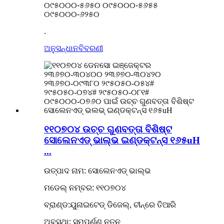
୦୯୫୦୦୦-୫୬୫୦ ୦୯୫୦୦୦-୫୬୫୫
୦୯୫୦୦୦-୬୨୫୦
.
ଅନୁସନ୍ଧାନ
ବିବରଣୀ
୧୧୦୭୦୪ ଉଚ୍ଚ ଗୁଣବତ୍ତା ବିଶିଷ୍ଟ
ସୋଲେନଏଡ୍ ଭାଲ୍ଭ ଇଣ୍ଡକ୍ଟନ୍ସ ୧୬୫uH
...
ଉତ୍ପାଦ ନାମ: ସୋଲେନଏଡ୍ ଭାଲ୍ଭ
ମଡେଲ୍ ନମ୍ବର: ୧୧୦୭୦୪
ବ୍ରାଣ୍ଡ:ୟୁନାଇଟେଡ୍ ଡିଜେଲ୍, ଚୀନ୍‌ରେ ତିଆରି
ଅବସ୍ଥା: ସମ୍ପୂର୍ଣ୍ଣ ନୂତନ