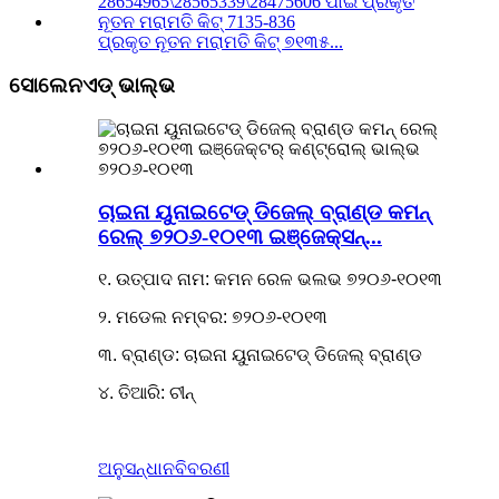
ପ୍ରକୃତ ନୂତନ ମରାମତି କିଟ୍ ୭୧୩୫...
ସୋଲେନଏଡ୍ ଭାଲ୍ଭ
ଚାଇନା ୟୁନାଇଟେଡ୍ ଡିଜେଲ୍ ବ୍ରାଣ୍ଡ କମନ୍
ରେଲ୍ ୭୨୦୬-୧୦୧୩ ଇଞ୍ଜେକ୍ସନ୍...
୧. ଉତ୍ପାଦ ନାମ: କମନ ରେଳ ଭଲଭ ୭୨୦୬-୧୦୧୩
୨. ମଡେଲ ନମ୍ବର: ୭୨୦୬-୧୦୧୩
୩. ବ୍ରାଣ୍ଡ: ଚାଇନା ୟୁନାଇଟେଡ୍ ଡିଜେଲ୍ ବ୍ରାଣ୍ଡ
୪. ତିଆରି: ଚୀନ୍
ଅନୁସନ୍ଧାନ
ବିବରଣୀ