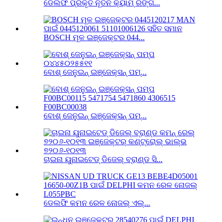
ଡେଲଫି ପ୍ରକୃତ ନୂତନ କ୍ୟାମ୍ ରିଙ୍ଗ...
BOSCH ମୂଳ ଇଞ୍ଜେକ୍ଟର 044...
ବୋଶ୍ ଜେନୁଇନ୍ ଇଞ୍ଜେକ୍ସନ୍ ପମ୍...
ବୋଶ୍ ଜେନୁଇନ୍ ଇଞ୍ଜେକ୍ସନ୍ ପମ୍...
ଚାଇନା ୟୁନାଇଟେଡ୍ ଡିଜେଲ୍ ବ୍ରାଣ୍ଡ ସି...
ଡେଲଫି କମନ ରେଳ ନୋଜଲ୍ ଏଲ୍...