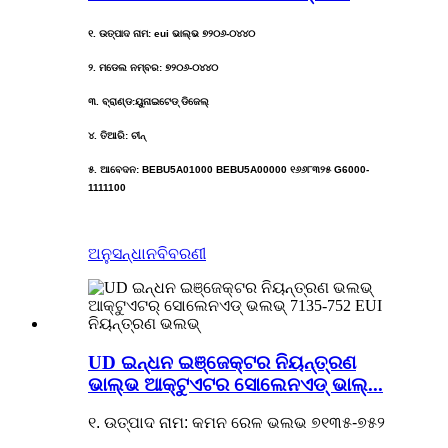
୧. ଉତ୍ପାଦ ନାମ: eui ଭାଲ୍ଭ ୭୨୦୬-୦୪୪୦
୨. ମଡେଲ ନମ୍ବର: ୭୨୦୬-୦୪୪୦
୩. ବ୍ରାଣ୍ଡ:ୟୁନାଇଟେଡ୍ ଡିଜେଲ୍
୪. ତିଆରି: ଚୀନ୍
୫. ଆବେଦନ: BEBU5A01000 BEBU5A00000 ୧୬୬୮୩୨୫ G6000-
1111100
ଅନୁସନ୍ଧାନ
ବିବରଣୀ
UD ଇନ୍ଧନ ଇଞ୍ଜେକ୍ଟର ନିୟନ୍ତ୍ରଣ
ଭାଲ୍ଭ ଆକ୍ଟୁଏଟର ସୋଲେନଏଡ୍ ଭାଲ୍...
୧. ଉତ୍ପାଦ ନାମ: କମନ ରେଳ ଭଲଭ ୭୧୩୫-୭୫୨