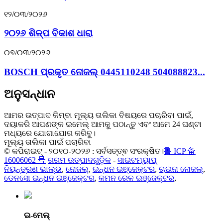
୧୨/୦୩/୨୦୨୬
୨୦୨୬ ଶିଳ୍ପ ବିକାଶ ଧାରା
୦୭/୦୩/୨୦୨୬
BOSCH ପ୍ରକୃତ ନୋଜଲ୍ 0445110248 504088823...
ଅନୁସନ୍ଧାନ
ଆମର ଉତ୍ପାଦ କିମ୍ବା ମୂଲ୍ୟ ତାଲିକା ବିଷୟରେ ପଚାରିବା ପାଇଁ,
ଦୟାକରି ଆପଣଙ୍କ ଇମେଲ୍ ଆମକୁ ପଠାନ୍ତୁ ଏବଂ ଆମେ 24 ଘଣ୍ଟା
ମଧ୍ୟରେ ଯୋଗାଯୋଗ କରିବୁ।
ମୂଲ୍ୟ ତାଲିକା ପାଇଁ ପଚାରିବା
© କପିରାଇଟ୍ - ୨୦୧୦-୨୦୨୬ : ସର୍ବସତ୍ତ୍ଵ ସଂରକ୍ଷିତ।
鲁 ICP 备
16006062 号
ଗରମ ଉତ୍ପାଦଗୁଡ଼ିକ
-
ସାଇଟମ୍ୟାପ୍
ନିୟନ୍ତ୍ରଣ ଭାଲ୍ଭ
,
ନୋଜଲ୍
,
ଇନ୍ଧନ ଇଞ୍ଜେକ୍ଟର
,
ଚାଇନା ନୋଜଲ୍
,
ଡେନସୋ ଇନ୍ଧନ ଇଞ୍ଜେକ୍ଟର
,
କମନ ରେଳ ଇଞ୍ଜେକ୍ଟର
,
ଇ-ମେଲ୍