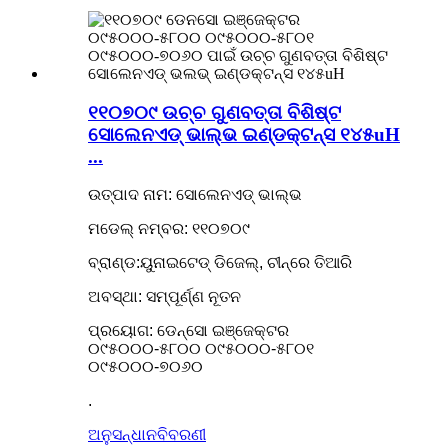
୧୧୦୭୦୯ ଉଚ୍ଚ ଗୁଣବତ୍ତା ବିଶିଷ୍ଟ
ସୋଲେନଏଡ୍ ଭାଲ୍ଭ ଇଣ୍ଡକ୍ଟନ୍ସ ୧୪୫uH
...
ଉତ୍ପାଦ ନାମ: ସୋଲେନଏଡ୍ ଭାଲ୍ଭ
ମଡେଲ୍ ନମ୍ବର: ୧୧୦୭୦୯
ବ୍ରାଣ୍ଡ:ୟୁନାଇଟେଡ୍ ଡିଜେଲ୍, ଚୀନ୍‌ରେ ତିଆରି
ଅବସ୍ଥା: ସମ୍ପୂର୍ଣ୍ଣ ନୂତନ
ପ୍ରୟୋଗ: ଡେନ୍ସୋ ଇଞ୍ଜେକ୍ଟର
୦୯୫୦୦୦-୫୮୦୦ ୦୯୫୦୦୦-୫୮୦୧
୦୯୫୦୦୦-୭୦୬୦
.
ଅନୁସନ୍ଧାନ
ବିବରଣୀ