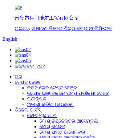
泰安市科门瑞尔工贸有限公司
ତାଇଆନ୍ ସାଧାରଣ ଡିଜେଲ ଶିଳ୍ପ କମ୍ପାନୀ ଲିମିଟେଡ୍
English
ଘର
ଟେଷ୍ଟ ବେଞ୍ଚ
କମନ ରେଳ ଟେଷ୍ଟ ବେଞ୍ଚ
ଇନ୍ଧନ ଇଞ୍ଜେକ୍ସନ ପମ୍ପ ପରୀକ୍ଷା ବେଞ୍ଚ
ପରୀକ୍ଷକ
ଅଲଗା କରିବା ଉପକରଣ
ଡିଜେଲ୍ ପାର୍ଟସ୍
ବୋଶ୍ ମୂଳ ଅଂଶ
ବୋଶ୍ ଇଞ୍ଜେକ୍ଟର ଆସେମ୍ବଲି
ବୋଶ୍ ନୋଜଲ୍
ବୋଶ୍ ପମ୍ପ ଆସେମ୍ବଲି
ବୋଶ୍ ପମ୍ପ ସ୍ପେୟାର୍ ପାର୍ଟସ୍