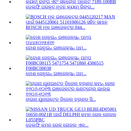
ଡେଲଫି ପ୍ରକୃତ ନୂତନ କ୍ୟାମ୍ ରିଙ୍ଗ...
BOSCH ମୂଳ ଇଞ୍ଜେକ୍ଟର 044...
ବୋଶ୍ ଜେନୁଇନ୍ ଇଞ୍ଜେକ୍ସନ୍ ପମ୍...
ବୋଶ୍ ଜେନୁଇନ୍ ଇଞ୍ଜେକ୍ସନ୍ ପମ୍...
ଚାଇନା ୟୁନାଇଟେଡ୍ ଡିଜେଲ୍ ବ୍ରାଣ୍ଡ ସି...
ଡେଲଫି କମନ ରେଳ ନୋଜଲ୍ ଏଲ୍...