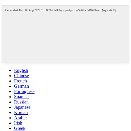
English
Chinese
French
German
Portuguese
Spanish
Russian
Japanese
Korean
Arabic
Irish
Greek