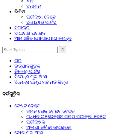
VR
ସମ୍ମାନ
ଭିଡିଓ
ପରୀକ୍ଷା ବେଞ୍ଚ
ସ୍ପେୟାର ପାର୍ଟସ୍‌
ସମାଚାର
ସାଧାରଣ ପ୍ରଶ୍ନ
ଆମ ସହିତ ଯୋଗାଯୋଗ କରନ୍ତୁ
ଘର
ଉତ୍ପାଦଗୁଡ଼ିକ
ଡିଜେଲ୍ ପାର୍ଟସ୍
ସିମେନ୍ସ ମୂଳ ଅଂଶ
ସିମେନ୍ସ ପମ୍ପ ମରାମତି କିଟ୍ସ
ବର୍ଗଗୁଡ଼ିକ
ଟେଷ୍ଟ ବେଞ୍ଚ
କମନ ରେଳ ଟେଷ୍ଟ ବେଞ୍ଚ
ଇନ୍ଧନ ଇଞ୍ଜେକ୍ସନ ପମ୍ପ ପରୀକ୍ଷା ବେଞ୍ଚ
ପରୀକ୍ଷକ
ଅଲଗା କରିବା ଉପକରଣ
ବୋଶ୍ ମୂଳ ଅଂଶ