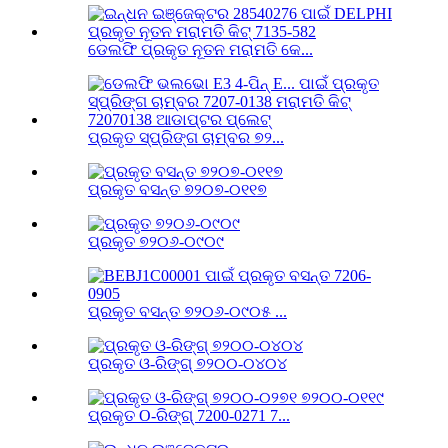
ଡେଲଫି ପ୍ରକୃତ ନୂତନ ମରାମତି କେ...
ପ୍ରକୃତ ସ୍ପ୍ରିଙ୍ଗ ଚାମ୍ବର ୭୨...
ପ୍ରକୃତ ବସନ୍ତ ୭୨୦୭-୦୧୧୭
ପ୍ରକୃତ ୭୨୦୬-୦୯୦୯
ପ୍ରକୃତ ବସନ୍ତ ୭୨୦୬-୦୯୦୫ ...
ପ୍ରକୃତ ଓ-ରିଙ୍ଗ୍ ୭୨୦୦-୦୪୦୪
ପ୍ରକୃତ O-ରିଙ୍ଗ୍ 7200-0271 7...