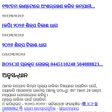
୧୩୯ତମ କାଣ୍ଟୋରେ ଅଂଶଗ୍ରହଣ କରିବ କମ୍ପାନୀ...
୨୧/୦୩/୨୦୨୬
[କପି] ୨୦୨୬ ଶିଳ୍ପ ବିକାଶ ଧାରା
୧୨/୦୩/୨୦୨୬
୨୦୨୬ ଶିଳ୍ପ ବିକାଶ ଧାରା
୦୭/୦୩/୨୦୨୬
BOSCH ପ୍ରକୃତ ନୋଜଲ୍ 0445110248 504088823...
ଅନୁସନ୍ଧାନ
ଆମର ଉତ୍ପାଦ କିମ୍ବା ମୂଲ୍ୟ ତାଲିକା ବିଷୟରେ ପଚାରିବା ପାଇଁ,
ଦୟାକରି ଆପଣଙ୍କ ଇମେଲ୍ ଆମକୁ ପଠାନ୍ତୁ ଏବଂ ଆମେ 24 ଘଣ୍ଟା
ମଧ୍ୟରେ ଯୋଗାଯୋଗ କରିବୁ।
ମୂଲ୍ୟ ତାଲିକା ପାଇଁ ପଚାରିବା
© କପିରାଇଟ୍ - ୨୦୧୦-୨୦୨୬ : ସର୍ବସତ୍ତ୍ଵ ସଂରକ୍ଷିତ।
鲁 ICP 备
16006062 号
ଗରମ ଉତ୍ପାଦଗୁଡ଼ିକ
-
ସାଇଟମ୍ୟାପ୍