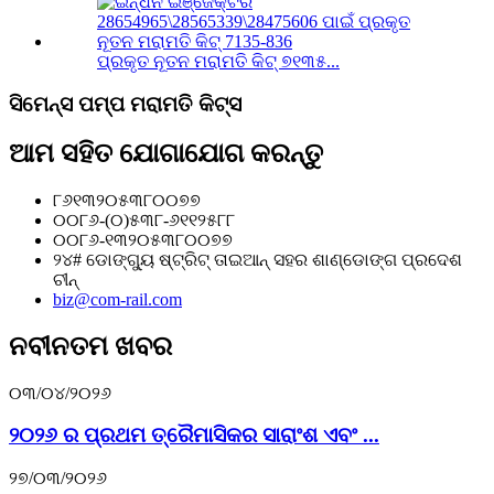
ପ୍ରକୃତ ନୂତନ ମରାମତି କିଟ୍ ୭୧୩୫...
ସିମେନ୍ସ ପମ୍ପ ମରାମତି କିଟ୍ସ
ଆମ ସହିତ ଯୋଗାଯୋଗ କରନ୍ତୁ
୮୬୧୩୨୦୫୩୮୦୦୭୭
୦୦୮୬-(୦)୫୩୮-୬୧୧୨୫୮୮
୦୦୮୬-୧୩୨୦୫୩୮୦୦୭୭
୨୪# ଡୋଙ୍ଗ୍ୟୁ ଷ୍ଟ୍ରିଟ୍ ତାଇଆନ୍ ସହର ଶାଣ୍ଡୋଙ୍ଗ ପ୍ରଦେଶ
ଚୀନ୍
biz@com-rail.com
ନବୀନତମ ଖବର
୦୩/୦୪/୨୦୨୬
୨୦୨୬ ର ପ୍ରଥମ ତ୍ରୈମାସିକର ସାରାଂଶ ଏବଂ ...
୨୭/୦୩/୨୦୨୬