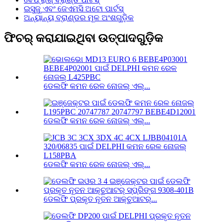
ଇସୁଜୁ ଏବଂ ଜେଏମସି ଅଟୋ ପାର୍ଟସ୍
ଅନ୍ୟାନ୍ୟ ବ୍ରାଣ୍ଡର ମୂଳ ଅଂଶଗୁଡ଼ିକ
ଫିଚର୍ କରାଯାଇଥିବା ଉତ୍ପାଦଗୁଡ଼ିକ
ଡେଲଫି କମନ ରେଳ ନୋଜଲ୍ ଏଲ୍...
ଡେଲଫି କମନ ରେଳ ନୋଜଲ୍ ଏଲ୍...
ଡେଲଫି କମନ ରେଳ ନୋଜଲ୍ ଏଲ୍...
ଡେଲଫି ପ୍ରକୃତ ନୂତନ ଆକ୍ଚୁଆଟର୍...