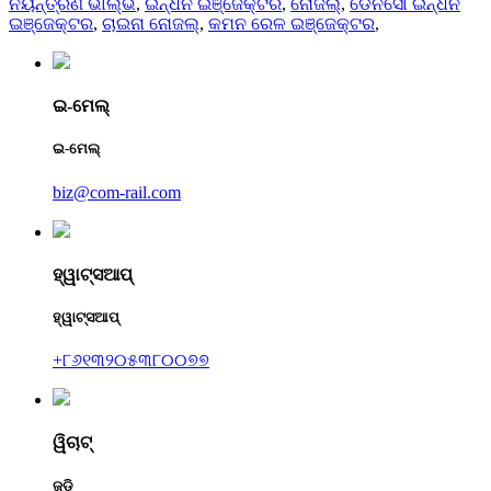
ନିୟନ୍ତ୍ରଣ ଭାଲ୍ଭ
,
ଇନ୍ଧନ ଇଞ୍ଜେକ୍ଟର
,
ନୋଜଲ୍
,
ଡେନସୋ ଇନ୍ଧନ
ଇଞ୍ଜେକ୍ଟର
,
ଚାଇନା ନୋଜଲ୍
,
କମନ ରେଳ ଇଞ୍ଜେକ୍ଟର
,
ଇ-ମେଲ୍
ଇ-ମେଲ୍
biz@com-rail.com
ହ୍ୱାଟ୍ସଆପ୍
ହ୍ୱାଟ୍ସଆପ୍
+୮୬୧୩୨୦୫୩୮୦୦୭୭
ୱିଚାଟ୍
ଜୁଡି