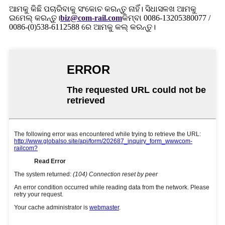
ଆମକୁ କିଛି ପଚାରିବାକୁ ସଂକୋଚ କରନ୍ତୁ ନାହିଁ। ସିଧାସଳଖ ଆମକୁ
ଇମେଲ୍ କରନ୍ତୁ।
biz@com-rail.com
କିମ୍ବା 0086-13205380077 /
0086-(0)538-6112588 ରେ ଆମକୁ କଲ୍ କରନ୍ତୁ।