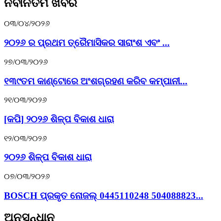
ନବୀନତମ ଖବର
୦୩/୦୪/୨୦୨୬
୨୦୨୬ ର ପ୍ରଥମ ତ୍ରୈମାସିକର ସାରାଂଶ ଏବଂ ...
୨୭/୦୩/୨୦୨୬
୧୩୯ତମ କାଣ୍ଟୋରେ ଅଂଶଗ୍ରହଣ କରିବ କମ୍ପାନୀ...
୨୧/୦୩/୨୦୨୬
[କପି] ୨୦୨୬ ଶିଳ୍ପ ବିକାଶ ଧାରା
୧୨/୦୩/୨୦୨୬
୨୦୨୬ ଶିଳ୍ପ ବିକାଶ ଧାରା
୦୭/୦୩/୨୦୨୬
BOSCH ପ୍ରକୃତ ନୋଜଲ୍ 0445110248 504088823...
ଅନୁସନ୍ଧାନ