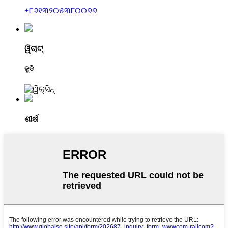
+୮୬୧୩୨୦୫୩୮୦୦୭୭
ୱିଚାଟ୍
ଜୁଡି
ଶୀର୍ଷ