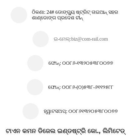
ଠିକଣା: 24# ଡୋଙ୍ଗ୍ୟୁ ଷ୍ଟ୍ରିଟ୍ ତାଇଆନ୍ ସହର
ଶାଣ୍ଡୋଙ୍ଗ ପ୍ରଦେଶ ଚୀନ୍
ଇ-ମେଲ୍:
biz@com-rail.com
ଫୋନ୍: ୦୦୮୬-୧୩୨୦୫୩୮୦୦୭୭
ଫୋନ୍: ୦୦୮୬-(୦)୫୩୮-୬୧୧୨୫୮୮
ହ୍ୱାଟସଅପ୍: ୦୦୮୬୧୩୨୦୫୩୮୦୦୭୭
ଟାଏନ କମନ ଡିଜେଲ ଇଣ୍ଡଷ୍ଟ୍ରି କୋ., ଲିମିଟେଡ୍