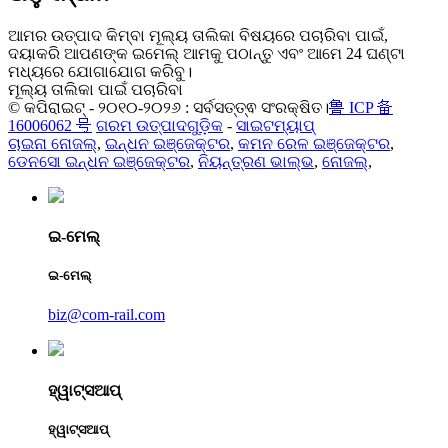
ଆମର ଉତ୍ପାଦ କିମ୍ବା ମୂଲ୍ୟ ତାଲିକା ବିଷୟରେ ପଚାରିବା ପାଇଁ,
ଦୟାକରି ଆପଣଙ୍କ ଇମେଲ୍ ଆମକୁ ପଠାନ୍ତୁ ଏବଂ ଆମେ 24 ଘଣ୍ଟା
ମଧ୍ୟରେ ଯୋଗାଯୋଗ କରିବୁ।
ମୂଲ୍ୟ ତାଲିକା ପାଇଁ ପଚାରିବା
© କପିରାଇଟ୍ - ୨୦୧୦-୨୦୨୬ : ସର୍ବସତ୍ତ୍ଵ ସଂରକ୍ଷିତ।
鲁 ICP 备
16006062 号
ଗରମ ଉତ୍ପାଦଗୁଡ଼ିକ
-
ସାଇଟମ୍ୟାପ୍
ଚାଇନା ନୋଜଲ୍
,
ଇନ୍ଧନ ଇଞ୍ଜେକ୍ଟର
,
କମନ ରେଳ ଇଞ୍ଜେକ୍ଟର
,
ଡେନସୋ ଇନ୍ଧନ ଇଞ୍ଜେକ୍ଟର
,
ନିୟନ୍ତ୍ରଣ ଭାଲ୍ଭ
,
ନୋଜଲ୍
,
ଇ-ମେଲ୍
ଇ-ମେଲ୍
biz@com-rail.com
ହ୍ୱାଟ୍ସଆପ୍
ହ୍ୱାଟ୍ସଆପ୍