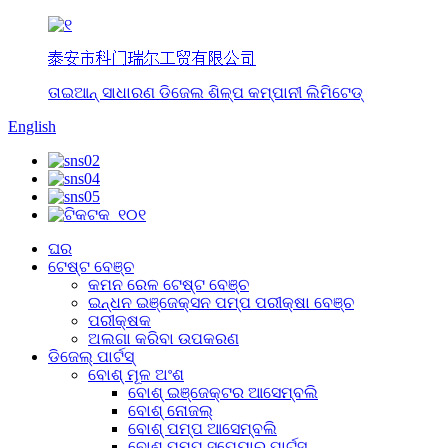
泰安市科门瑞尔工贸有限公司
ତାଇଆନ୍ ସାଧାରଣ ଡିଜେଲ ଶିଳ୍ପ କମ୍ପାନୀ ଲିମିଟେଡ୍
English
ଘର
ଟେଷ୍ଟ ବେଞ୍ଚ
କମନ ରେଳ ଟେଷ୍ଟ ବେଞ୍ଚ
ଇନ୍ଧନ ଇଞ୍ଜେକ୍ସନ ପମ୍ପ ପରୀକ୍ଷା ବେଞ୍ଚ
ପରୀକ୍ଷକ
ଅଲଗା କରିବା ଉପକରଣ
ଡିଜେଲ୍ ପାର୍ଟସ୍
ବୋଶ୍ ମୂଳ ଅଂଶ
ବୋଶ୍ ଇଞ୍ଜେକ୍ଟର ଆସେମ୍ବଲି
ବୋଶ୍ ନୋଜଲ୍
ବୋଶ୍ ପମ୍ପ ଆସେମ୍ବଲି
ବୋଶ୍ ପମ୍ପ ସ୍ପେୟାର୍ ପାର୍ଟସ୍