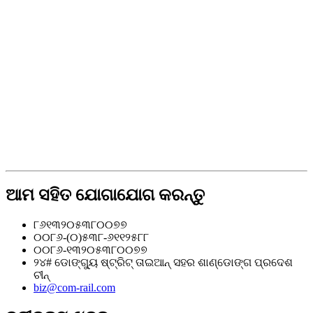
ଆମ ସହିତ ଯୋଗାଯୋଗ କରନ୍ତୁ
୮୬୧୩୨୦୫୩୮୦୦୭୭
୦୦୮୬-(୦)୫୩୮-୬୧୧୨୫୮୮
୦୦୮୬-୧୩୨୦୫୩୮୦୦୭୭
୨୪# ଡୋଙ୍ଗ୍ୟୁ ଷ୍ଟ୍ରିଟ୍ ତାଇଆନ୍ ସହର ଶାଣ୍ଡୋଙ୍ଗ ପ୍ରଦେଶ
ଚୀନ୍
biz@com-rail.com