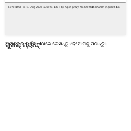
ଆପଣଙ୍କ ବାର୍ତ୍ତା ଏଠାରେ ଲେଖନ୍ତୁ ଏବଂ ଆମକୁ ପଠାନ୍ତୁ।
ଗୁଗଲ୍ ମ୍ୟାପ୍