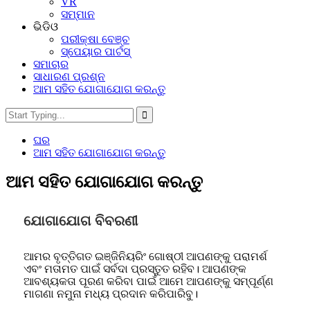
VR
ସମ୍ମାନ
ଭିଡିଓ
ପରୀକ୍ଷା ବେଞ୍ଚ
ସ୍ପେୟାର ପାର୍ଟସ୍‌
ସମାଚାର
ସାଧାରଣ ପ୍ରଶ୍ନ
ଆମ ସହିତ ଯୋଗାଯୋଗ କରନ୍ତୁ
ଘର
ଆମ ସହିତ ଯୋଗାଯୋଗ କରନ୍ତୁ
ଆମ ସହିତ ଯୋଗାଯୋଗ କରନ୍ତୁ
ଯୋଗାଯୋଗ ବିବରଣୀ
ଆମର ବୃତ୍ତିଗତ ଇଞ୍ଜିନିୟରିଂ ଗୋଷ୍ଠୀ ଆପଣଙ୍କୁ ପରାମର୍ଶ
ଏବଂ ମତାମତ ପାଇଁ ସର୍ବଦା ପ୍ରସ୍ତୁତ ରହିବ। ଆପଣଙ୍କ
ଆବଶ୍ୟକତା ପୂରଣ କରିବା ପାଇଁ ଆମେ ଆପଣଙ୍କୁ ସମ୍ପୂର୍ଣ୍ଣ
ମାଗଣା ନମୁନା ମଧ୍ୟ ପ୍ରଦାନ କରିପାରିବୁ।