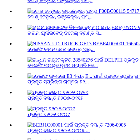
ବୋଶ୍ ଜେନୁଇନ୍ ଇଞ୍ଜେକ୍ସନ୍ ପମ୍...
ବୋଶ୍ ଜେନୁଇନ୍ ଇଞ୍ଜେକ୍ସନ୍ ପମ୍...
ଚାଇନା ୟୁନାଇଟେଡ୍ ଡିଜେଲ୍ ବ୍ରାଣ୍ଡ ସି...
ଡେଲଫି କମନ ରେଳ ନୋଜଲ୍ ଏଲ୍...
ଡେଲଫି ପ୍ରକୃତ ନୂତନ ମରାମତି କେ...
ପ୍ରକୃତ ସ୍ପ୍ରିଙ୍ଗ ଚାମ୍ବର ୭୨...
ପ୍ରକୃତ ବସନ୍ତ ୭୨୦୭-୦୧୧୭
ପ୍ରକୃତ ୭୨୦୬-୦୯୦୯
ପ୍ରକୃତ ବସନ୍ତ ୭୨୦୬-୦୯୦୫ ...