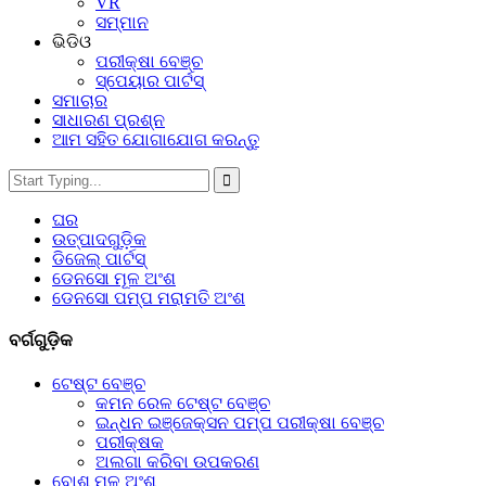
VR
ସମ୍ମାନ
ଭିଡିଓ
ପରୀକ୍ଷା ବେଞ୍ଚ
ସ୍ପେୟାର ପାର୍ଟସ୍‌
ସମାଚାର
ସାଧାରଣ ପ୍ରଶ୍ନ
ଆମ ସହିତ ଯୋଗାଯୋଗ କରନ୍ତୁ
ଘର
ଉତ୍ପାଦଗୁଡ଼ିକ
ଡିଜେଲ୍ ପାର୍ଟସ୍
ଡେନସୋ ମୂଳ ଅଂଶ
ଡେନସୋ ପମ୍ପ ମରାମତି ଅଂଶ
ବର୍ଗଗୁଡ଼ିକ
ଟେଷ୍ଟ ବେଞ୍ଚ
କମନ ରେଳ ଟେଷ୍ଟ ବେଞ୍ଚ
ଇନ୍ଧନ ଇଞ୍ଜେକ୍ସନ ପମ୍ପ ପରୀକ୍ଷା ବେଞ୍ଚ
ପରୀକ୍ଷକ
ଅଲଗା କରିବା ଉପକରଣ
ବୋଶ୍ ମୂଳ ଅଂଶ