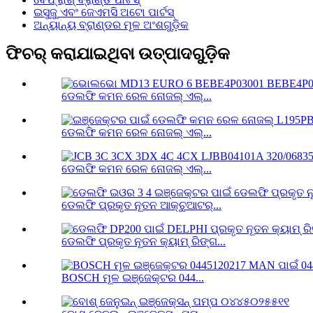
ଇସୁଜୁ ଏବଂ ଜେଏମସି ଅଟୋ ପାର୍ଟସ୍
ଅନ୍ୟାନ୍ୟ ବ୍ରାଣ୍ଡର ମୂଳ ଅଂଶଗୁଡ଼ିକ
ଫିଚର୍ କରାଯାଇଥିବା ଉତ୍ପାଦଗୁଡ଼ିକ
ଡେଲଫି କମନ ରେଳ ନୋଜଲ୍ ଏଲ୍...
ଡେଲଫି କମନ ରେଳ ନୋଜଲ୍ ଏଲ୍...
ଡେଲଫି କମନ ରେଳ ନୋଜଲ୍ ଏଲ୍...
ଡେଲଫି ପ୍ରକୃତ ନୂତନ ଆକ୍ଚୁଆଟର୍...
ଡେଲଫି ପ୍ରକୃତ ନୂତନ କ୍ୟାମ୍ ରିଙ୍ଗ...
BOSCH ମୂଳ ଇଞ୍ଜେକ୍ଟର 044...