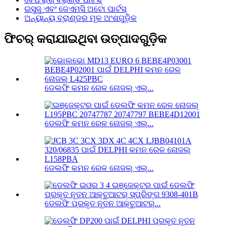
ଇସୁଜୁ ଏବଂ ଜେଏମସି ଅଟୋ ପାର୍ଟସ୍
ଅନ୍ୟାନ୍ୟ ବ୍ରାଣ୍ଡର ମୂଳ ଅଂଶଗୁଡ଼ିକ
ଫିଚର୍ କରାଯାଇଥିବା ଉତ୍ପାଦଗୁଡ଼ିକ
ଡେଲଫି କମନ ରେଳ ନୋଜଲ୍ ଏଲ୍...
ଡେଲଫି କମନ ରେଳ ନୋଜଲ୍ ଏଲ୍...
ଡେଲଫି କମନ ରେଳ ନୋଜଲ୍ ଏଲ୍...
ଡେଲଫି ପ୍ରକୃତ ନୂତନ ଆକ୍ଚୁଆଟର୍...