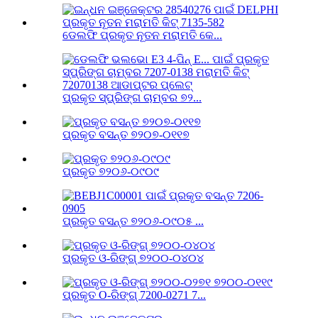
ଡେଲଫି ପ୍ରକୃତ ନୂତନ ମରାମତି କେ...
ପ୍ରକୃତ ସ୍ପ୍ରିଙ୍ଗ ଚାମ୍ବର ୭୨...
ପ୍ରକୃତ ବସନ୍ତ ୭୨୦୭-୦୧୧୭
ପ୍ରକୃତ ୭୨୦୬-୦୯୦୯
ପ୍ରକୃତ ବସନ୍ତ ୭୨୦୬-୦୯୦୫ ...
ପ୍ରକୃତ ଓ-ରିଙ୍ଗ୍ ୭୨୦୦-୦୪୦୪
ପ୍ରକୃତ O-ରିଙ୍ଗ୍ 7200-0271 7...