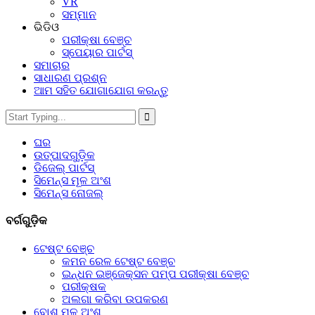
VR
ସମ୍ମାନ
ଭିଡିଓ
ପରୀକ୍ଷା ବେଞ୍ଚ
ସ୍ପେୟାର ପାର୍ଟସ୍‌
ସମାଚାର
ସାଧାରଣ ପ୍ରଶ୍ନ
ଆମ ସହିତ ଯୋଗାଯୋଗ କରନ୍ତୁ
ଘର
ଉତ୍ପାଦଗୁଡ଼ିକ
ଡିଜେଲ୍ ପାର୍ଟସ୍
ସିମେନ୍ସ ମୂଳ ଅଂଶ
ସିମେନ୍ସ ନୋଜଲ୍
ବର୍ଗଗୁଡ଼ିକ
ଟେଷ୍ଟ ବେଞ୍ଚ
କମନ ରେଳ ଟେଷ୍ଟ ବେଞ୍ଚ
ଇନ୍ଧନ ଇଞ୍ଜେକ୍ସନ ପମ୍ପ ପରୀକ୍ଷା ବେଞ୍ଚ
ପରୀକ୍ଷକ
ଅଲଗା କରିବା ଉପକରଣ
ବୋଶ୍ ମୂଳ ଅଂଶ