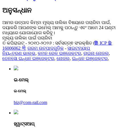
ଅନୁସନ୍ଧାନ
ଆମର ଉତ୍ପାଦ କିମ୍ବା ମୂଲ୍ୟ ତାଲିକା ବିଷୟରେ ପଚାରିବା ପାଇଁ,
ଦୟାକରି ଆପଣଙ୍କ ଇମେଲ୍ ଆମକୁ ପଠାନ୍ତୁ ଏବଂ ଆମେ 24 ଘଣ୍ଟା
ମଧ୍ୟରେ ଯୋଗାଯୋଗ କରିବୁ।
ମୂଲ୍ୟ ତାଲିକା ପାଇଁ ପଚାରିବା
© କପିରାଇଟ୍ - ୨୦୧୦-୨୦୨୬ : ସର୍ବସତ୍ତ୍ଵ ସଂରକ୍ଷିତ।
鲁 ICP 备
16006062 号
ଗରମ ଉତ୍ପାଦଗୁଡ଼ିକ
-
ସାଇଟମ୍ୟାପ୍
ନିୟନ୍ତ୍ରଣ ଭାଲ୍ଭ
,
କମନ ରେଳ ଇଞ୍ଜେକ୍ଟର
,
ଚାଇନା ନୋଜଲ୍
,
ଡେନସୋ ଇନ୍ଧନ ଇଞ୍ଜେକ୍ଟର
,
ନୋଜଲ୍
,
ଇନ୍ଧନ ଇଞ୍ଜେକ୍ଟର
,
ଇ-ମେଲ୍
ଇ-ମେଲ୍
biz@com-rail.com
ହ୍ୱାଟ୍ସଆପ୍