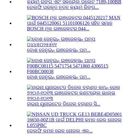
ଡେଲଫି ପ୍ରକୃତ ନୂତନ କ୍ୟାମ୍ ରିଙ୍ଗ...
BOSCH ମୂଳ ଇଞ୍ଜେକ୍ଟର 044...
ବୋଶ୍ ଜେନୁଇନ୍ ଇଞ୍ଜେକ୍ସନ୍ ପମ୍...
ବୋଶ୍ ଜେନୁଇନ୍ ଇଞ୍ଜେକ୍ସନ୍ ପମ୍...
ଚାଇନା ୟୁନାଇଟେଡ୍ ଡିଜେଲ୍ ବ୍ରାଣ୍ଡ ସି...
ଡେଲଫି କମନ ରେଳ ନୋଜଲ୍ ଏଲ୍...