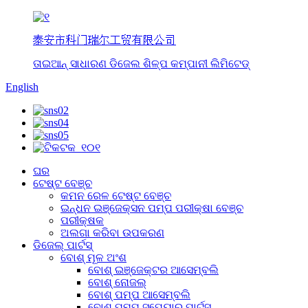
泰安市科门瑞尔工贸有限公司
ତାଇଆନ୍ ସାଧାରଣ ଡିଜେଲ ଶିଳ୍ପ କମ୍ପାନୀ ଲିମିଟେଡ୍
English
ଘର
ଟେଷ୍ଟ ବେଞ୍ଚ
କମନ ରେଳ ଟେଷ୍ଟ ବେଞ୍ଚ
ଇନ୍ଧନ ଇଞ୍ଜେକ୍ସନ ପମ୍ପ ପରୀକ୍ଷା ବେଞ୍ଚ
ପରୀକ୍ଷକ
ଅଲଗା କରିବା ଉପକରଣ
ଡିଜେଲ୍ ପାର୍ଟସ୍
ବୋଶ୍ ମୂଳ ଅଂଶ
ବୋଶ୍ ଇଞ୍ଜେକ୍ଟର ଆସେମ୍ବଲି
ବୋଶ୍ ନୋଜଲ୍
ବୋଶ୍ ପମ୍ପ ଆସେମ୍ବଲି
ବୋଶ୍ ପମ୍ପ ସ୍ପେୟାର୍ ପାର୍ଟସ୍