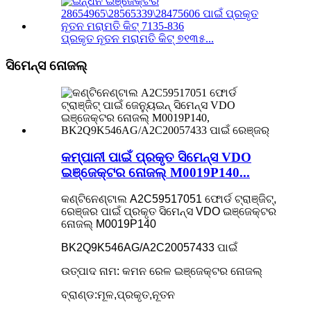
ପ୍ରକୃତ ନୂତନ ମରାମତି କିଟ୍ ୭୧୩୫...
ସିମେନ୍ସ ନୋଜଲ୍
କମ୍ପାନୀ ପାଇଁ ପ୍ରକୃତ ସିମେନ୍ସ VDO
ଇଞ୍ଜେକ୍ଟର ନୋଜଲ୍ M0019P140...
କଣ୍ଟିନେଣ୍ଟାଲ A2C59517051 ଫୋର୍ଡ ଟ୍ରାଞ୍ଜିଟ୍,
ରେଞ୍ଜର ପାଇଁ ପ୍ରକୃତ ସିମେନ୍ସ VDO ଇଞ୍ଜେକ୍ଟର
ନୋଜଲ୍ M0019P140
BK2Q9K546AG/A2C20057433 ପାଇଁ
ଉତ୍ପାଦ ନାମ: କମନ ରେଳ ଇଞ୍ଜେକ୍ଟର ନୋଜଲ୍
ବ୍ରାଣ୍ଡ:ମୂଳ,ପ୍ରକୃତ,ନୂତନ