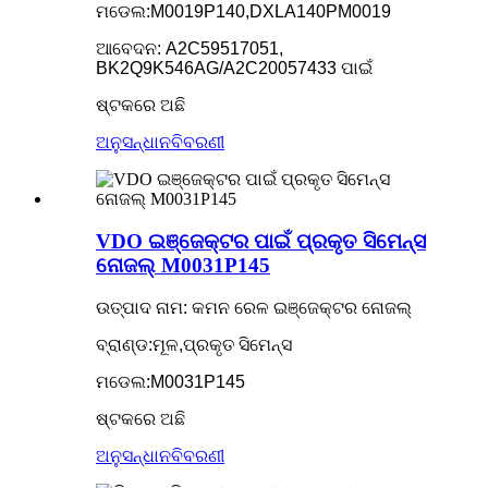
ମଡେଲ:M0019P140,DXLA140PM0019
ଆବେଦନ: A2C59517051,
BK2Q9K546AG/A2C20057433 ପାଇଁ
ଷ୍ଟକରେ ଅଛି
ଅନୁସନ୍ଧାନ
ବିବରଣୀ
VDO ଇଞ୍ଜେକ୍ଟର ପାଇଁ ପ୍ରକୃତ ସିମେନ୍ସ
ନୋଜଲ୍ M0031P145
ଉତ୍ପାଦ ନାମ: କମନ ରେଳ ଇଞ୍ଜେକ୍ଟର ନୋଜଲ୍
ବ୍ରାଣ୍ଡ:ମୂଳ,ପ୍ରକୃତ ସିମେନ୍ସ
ମଡେଲ:M0031P145
ଷ୍ଟକରେ ଅଛି
ଅନୁସନ୍ଧାନ
ବିବରଣୀ