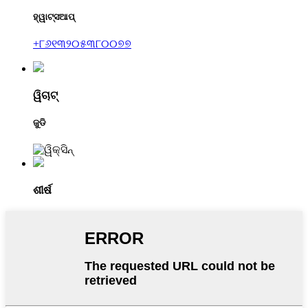
ହ୍ୱାଟ୍ସଆପ୍
+୮୬୧୩୨୦୫୩୮୦୦୭୭
ୱିଚାଟ୍
ଜୁଡି
ଶୀର୍ଷ