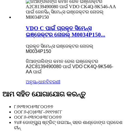
VDO C ପାଇଁ ପ୍ରକୃତ ସିମେନ୍ସ
ଇଞ୍ଜେକ୍ଟର ନୋଜଲ୍ M0034P150...
ପ୍ରକୃତ ସିମେନ୍ସ ଇଞ୍ଜେକ୍ଟର ନୋଜଲ୍
M0034P150
ଜିଆଙ୍ଗଲିଙ୍ଗ କମନ ରେଲ ଇଞ୍ଜେକ୍ଟର
A2C8139490080 ପାଇଁ VDO CK4Q-9K546-
AA ପାଇଁ
ଅନୁସନ୍ଧାନ
ବିବରଣୀ
ଆମ ସହିତ ଯୋଗାଯୋଗ କରନ୍ତୁ
୮୬୧୩୨୦୫୩୮୦୦୭୭
୦୦୮୬-(୦)୫୩୮-୬୧୧୨୫୮୮
୦୦୮୬-୧୩୨୦୫୩୮୦୦୭୭
୨୪# ଡୋଙ୍ଗ୍ୟୁ ଷ୍ଟ୍ରିଟ୍ ତାଇଆନ୍ ସହର ଶାଣ୍ଡୋଙ୍ଗ ପ୍ରଦେଶ
ଚୀନ୍