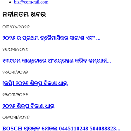
biz@com-rail.com
ନବୀନତମ ଖବର
୦୩/୦୪/୨୦୨୬
୨୦୨୬ ର ପ୍ରଥମ ତ୍ରୈମାସିକର ସାରାଂଶ ଏବଂ ...
୨୭/୦୩/୨୦୨୬
୧୩୯ତମ କାଣ୍ଟୋରେ ଅଂଶଗ୍ରହଣ କରିବ କମ୍ପାନୀ...
୨୧/୦୩/୨୦୨୬
[କପି] ୨୦୨୬ ଶିଳ୍ପ ବିକାଶ ଧାରା
୧୨/୦୩/୨୦୨୬
୨୦୨୬ ଶିଳ୍ପ ବିକାଶ ଧାରା
୦୭/୦୩/୨୦୨୬
BOSCH ପ୍ରକୃତ ନୋଜଲ୍ 0445110248 504088823...