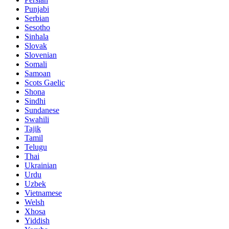
Punjabi
Serbian
Sesotho
Sinhala
Slovak
Slovenian
Somali
Samoan
Scots Gaelic
Shona
Sindhi
Sundanese
Swahili
Tajik
Tamil
Telugu
Thai
Ukrainian
Urdu
Uzbek
Vietnamese
Welsh
Xhosa
Yiddish