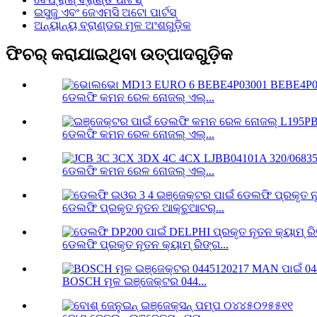
ଇସୁଜୁ ଏବଂ ଜେଏମସି ଅଟୋ ପାର୍ଟସ୍
ଅନ୍ୟାନ୍ୟ ବ୍ରାଣ୍ଡର ମୂଳ ଅଂଶଗୁଡ଼ିକ
ଫିଚର୍ କରାଯାଇଥିବା ଉତ୍ପାଦଗୁଡ଼ିକ
ଡେଲଫି କମନ ରେଳ ନୋଜଲ୍ ଏଲ୍...
ଡେଲଫି କମନ ରେଳ ନୋଜଲ୍ ଏଲ୍...
ଡେଲଫି କମନ ରେଳ ନୋଜଲ୍ ଏଲ୍...
ଡେଲଫି ପ୍ରକୃତ ନୂତନ ଆକ୍ଚୁଆଟର୍...
ଡେଲଫି ପ୍ରକୃତ ନୂତନ କ୍ୟାମ୍ ରିଙ୍ଗ...
BOSCH ମୂଳ ଇଞ୍ଜେକ୍ଟର 044...