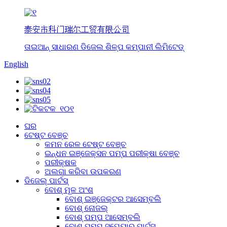
泰安市科门瑞尔工贸有限公司
ତାଇଆନ୍ ସାଧାରଣ ଡିଜେଲ ଶିଳ୍ପ କମ୍ପାନୀ ଲିମିଟେଡ୍
English
ଘର
ଟେଷ୍ଟ ବେଞ୍ଚ
କମନ ରେଳ ଟେଷ୍ଟ ବେଞ୍ଚ
ଇନ୍ଧନ ଇଞ୍ଜେକ୍ସନ ପମ୍ପ ପରୀକ୍ଷା ବେଞ୍ଚ
ପରୀକ୍ଷକ
ଅଲଗା କରିବା ଉପକରଣ
ଡିଜେଲ୍ ପାର୍ଟସ୍
ବୋଶ୍ ମୂଳ ଅଂଶ
ବୋଶ୍ ଇଞ୍ଜେକ୍ଟର ଆସେମ୍ବଲି
ବୋଶ୍ ନୋଜଲ୍
ବୋଶ୍ ପମ୍ପ ଆସେମ୍ବଲି
ବୋଶ୍ ପମ୍ପ ସ୍ପେୟାର୍ ପାର୍ଟସ୍