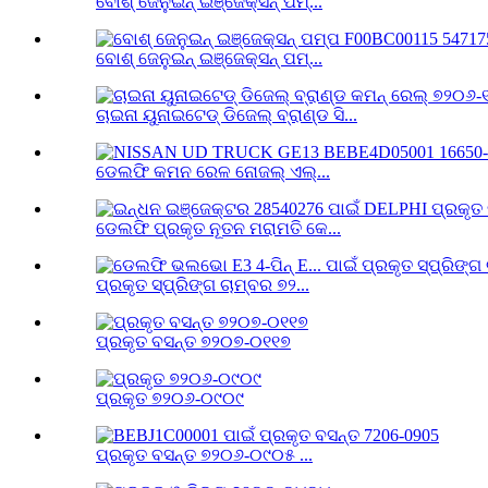
ବୋଶ୍ ଜେନୁଇନ୍ ଇଞ୍ଜେକ୍ସନ୍ ପମ୍...
ବୋଶ୍ ଜେନୁଇନ୍ ଇଞ୍ଜେକ୍ସନ୍ ପମ୍...
ଚାଇନା ୟୁନାଇଟେଡ୍ ଡିଜେଲ୍ ବ୍ରାଣ୍ଡ ସି...
ଡେଲଫି କମନ ରେଳ ନୋଜଲ୍ ଏଲ୍...
ଡେଲଫି ପ୍ରକୃତ ନୂତନ ମରାମତି କେ...
ପ୍ରକୃତ ସ୍ପ୍ରିଙ୍ଗ ଚାମ୍ବର ୭୨...
ପ୍ରକୃତ ବସନ୍ତ ୭୨୦୭-୦୧୧୭
ପ୍ରକୃତ ୭୨୦୬-୦୯୦୯
ପ୍ରକୃତ ବସନ୍ତ ୭୨୦୬-୦୯୦୫ ...