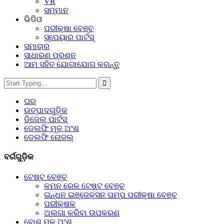
VR
ସମ୍ମାନ
ଭିଡିଓ
ପରୀକ୍ଷା ବେଞ୍ଚ
ସ୍ପେୟାର ପାର୍ଟସ୍‌
ସମାଚାର
ସାଧାରଣ ପ୍ରଶ୍ନ
ଆମ ସହିତ ଯୋଗାଯୋଗ କରନ୍ତୁ
ଘର
ଉତ୍ପାଦଗୁଡ଼ିକ
ଡିଜେଲ୍ ପାର୍ଟସ୍
ଡେଲଫି ମୂଳ ଅଂଶ
ଡେଲଫି ନୋଜଲ୍
ବର୍ଗଗୁଡ଼ିକ
ଟେଷ୍ଟ ବେଞ୍ଚ
କମନ ରେଳ ଟେଷ୍ଟ ବେଞ୍ଚ
ଇନ୍ଧନ ଇଞ୍ଜେକ୍ସନ ପମ୍ପ ପରୀକ୍ଷା ବେଞ୍ଚ
ପରୀକ୍ଷକ
ଅଲଗା କରିବା ଉପକରଣ
ବୋଶ୍ ମୂଳ ଅଂଶ