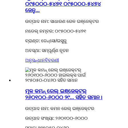
୦୯୫୦୦୦-୫୪୭୧ ୦୯୫୦୦୦-୫୪୭୪
ଜେନୁ...
ଉତ୍ପାଦ ନାମ: ସାଧାରଣ ରେଳ ଇଞ୍ଜେକ୍ଟର
ମଡେଲ୍ ନମ୍ବର: ୦୯୫୦୦୦-୫୪୭୧
ବ୍ରାଣ୍ଡ: ଡେନ୍ସୋ/ଇସୁଜୁ
ଅବସ୍ଥା: ସମ୍ପୂର୍ଣ୍ଣ ନୂତନ
ଅନୁସନ୍ଧାନ
ବିବରଣୀ
ମୂଳ କମନ୍ ରେଲ୍ ଇଞ୍ଜେକ୍ଟର୍
୨୬୦୧୦୦-୬୦୦୦ ୨୯... ସହିତ ସମାନ।
ଉତ୍ପାଦ ନାମ: କମନ ରେଲ୍ ଇଞ୍ଜେକ୍ଟର
ଉତ୍ପାଦ ସଂଖ୍ୟା: ୨୬୦୧୦୦-୬୦୦୦
ସମାନ: ୨୯୫୦୫୦-୦୪୬୦