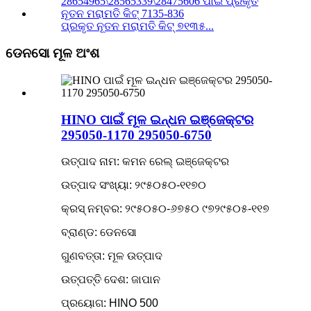
ପ୍ରକୃତ ନୂତନ ମରାମତି କିଟ୍ ୭୧୩୫...
ଡେନସୋ ମୂଳ ଅଂଶ
HINO ପାଇଁ ମୂଳ ଇନ୍ଧନ ଇଞ୍ଜେକ୍ଟର
295050-1170 295050-6750
ଉତ୍ପାଦ ନାମ: କମନ ରେଲ୍ ଇଞ୍ଜେକ୍ଟର
ଉତ୍ପାଦ ସଂଖ୍ୟା: ୨୯୫୦୫୦-୧୧୭୦
କ୍ରସ୍ ନମ୍ବର: ୨୯୫୦୫୦-୬୭୫୦ ୯୭୨୯୫୦୫-୧୧୭
ବ୍ରାଣ୍ଡ: ଡେନସୋ
ଗୁଣବତ୍ତା: ମୂଳ ଉତ୍ପାଦ
ଉତ୍ପତ୍ତି ଦେଶ: ଜାପାନ
ପ୍ରୟୋଗ: HINO 500