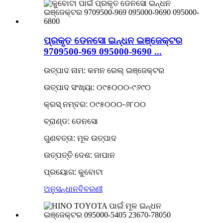
ପ୍ରକୃତ ଡେନସୋ ଇନ୍ଧନ ଇଞ୍ଜେକ୍ଟର
9709500-969 095000-9690 ...
ଉତ୍ପାଦ ନାମ: କମନ ରେଲ୍ ଇଞ୍ଜେକ୍ଟର
ଉତ୍ପାଦ ସଂଖ୍ୟା: ୦୯୫୦୦୦-୯୬୯୦
କ୍ରସ୍ ନମ୍ବର: ୦୯୫୦୦୦-୬୮୦୦
ବ୍ରାଣ୍ଡ: ଡେନସୋ
ଗୁଣବତ୍ତା: ମୂଳ ଉତ୍ପାଦ
ଉତ୍ପତ୍ତି ଦେଶ: ଜାପାନ
ପ୍ରୟୋଗ: କୁବୋଟା
ଅନୁସନ୍ଧାନ
ବିବରଣୀ