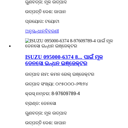
ଗୁଣବତ୍ତା: ମୂଳ ଉତ୍ପାଦ
ଉତ୍ପତ୍ତି ଦେଶ: ଜାପାନ
ପ୍ରୟୋଗ: ଟୟୋଟା
ଅନୁସନ୍ଧାନ
ବିବରଣୀ
ISUZU 095000-6374 8... ପାଇଁ ମୂଳ
ଡେନସୋ ଇନ୍ଧନ ଇଞ୍ଜେକ୍ଟର
ଉତ୍ପାଦ ନାମ: କମନ ରେଲ୍ ଇଞ୍ଜେକ୍ଟର
ଉତ୍ପାଦ ସଂଖ୍ୟା: ୦୯୫୦୦୦-୬୩୭୪
କ୍ରସ୍ ନମ୍ବର: 8-97609789-4
ବ୍ରାଣ୍ଡ: ଡେନସୋ
ଗୁଣବତ୍ତା: ମୂଳ ଉତ୍ପାଦ
ଉତ୍ପତ୍ତି ଦେଶ: ଜାପାନ