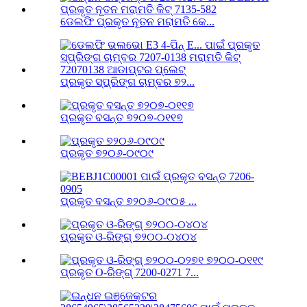
ଡେଲଫି ପ୍ରକୃତ ନୂତନ ମରାମତି କେ...
ପ୍ରକୃତ ସ୍ପ୍ରିଙ୍ଗ ଚାମ୍ବର ୭୨...
ପ୍ରକୃତ ବସନ୍ତ ୭୨୦୭-୦୧୧୭
ପ୍ରକୃତ ୭୨୦୬-୦୯୦୯
ପ୍ରକୃତ ବସନ୍ତ ୭୨୦୬-୦୯୦୫ ...
ପ୍ରକୃତ ଓ-ରିଙ୍ଗ୍ ୭୨୦୦-୦୪୦୪
ପ୍ରକୃତ O-ରିଙ୍ଗ୍ 7200-0271 7...