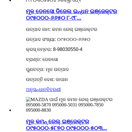
ମୂଳ ଡେନସୋ ଡିଜେଲ ଇନ୍ଧନ ଇଞ୍ଜେକ୍ଟର
୦୯୫୦୦୦-୬୬୫୦ ୮-୯୮...
ଉତ୍ପାଦ ନାମ: କମନ ରେଲ୍ ଇଞ୍ଜେକ୍ଟର
ଉତ୍ପାଦ ସଂଖ୍ୟା: ୦୯୫୦୦୦-୬୬୫୦
କ୍ରସ୍ ନମ୍ବର: 8-98030550-4
ବ୍ରାଣ୍ଡ: ଡେନସୋ
ଗୁଣବତ୍ତା: ମୂଳ ଉତ୍ପାଦ
ଉତ୍ପତ୍ତି ଦେଶ: ଜାପାନ
ଅନୁସନ୍ଧାନ
ବିବରଣୀ
ମୂଳ କମନ୍ ରେଲ୍ ଇଞ୍ଜେକ୍ଟର
୦୯୫୦୦୦-୫୮୭୦ ୦୯୫୦୦୦-୫୦୩...