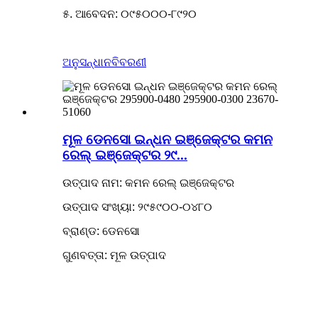
୫. ଆବେଦନ: ୦୯୫୦୦୦-୮୯୨୦
ଅନୁସନ୍ଧାନ
ବିବରଣୀ
ମୂଳ ଡେନସୋ ଇନ୍ଧନ ଇଞ୍ଜେକ୍ଟର କମନ
ରେଲ୍ ଇଞ୍ଜେକ୍ଟର ୨୯...
ଉତ୍ପାଦ ନାମ: କମନ ରେଲ୍ ଇଞ୍ଜେକ୍ଟର
ଉତ୍ପାଦ ସଂଖ୍ୟା: ୨୯୫୯୦୦-୦୪୮୦
ବ୍ରାଣ୍ଡ: ଡେନସୋ
ଗୁଣବତ୍ତା: ମୂଳ ଉତ୍ପାଦ