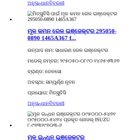
ଅନୁସନ୍ଧାନ
ବିବରଣୀ
ମୂଳ କମନ ରେଳ ଇଞ୍ଜେକ୍ଟର 295050-
0890 1465A367 f...
ଉତ୍ପାଦ ନାମ: ସାଧାରଣ ରେଳ ଇଞ୍ଜେକ୍ଟର
ମଡେଲ୍ ନମ୍ବର: ୨୯୫୦୫୦-୦୮୯୦ ୧୪୬୫ଏ୩୬୭
ବ୍ରାଣ୍ଡ: ଡେନସୋ
ଅବସ୍ଥା: ସମ୍ପୂର୍ଣ୍ଣ ନୂତନ
ପ୍ରୟୋଗ:
ମିତ୍ସୁବିସି
ଅନୁସନ୍ଧାନ
ବିବରଣୀ
ମୂଳ ଇନ୍ଧନ ଇଞ୍ଜେକ୍ଟର