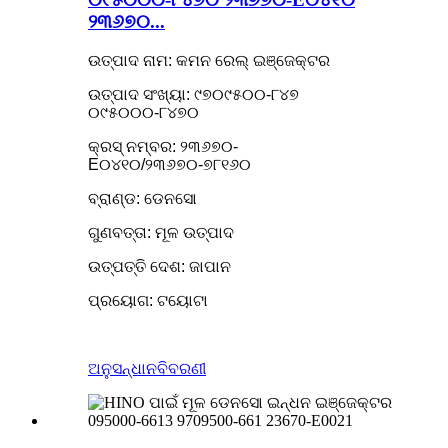
୨୩୬୭୦...
ଉତ୍ପାଦ ନାମ: କମନ ରେଲ୍ ଇଞ୍ଜେକ୍ଟର
ଉତ୍ପାଦ ସଂଖ୍ୟା: ୯୭୦୯୫୦୦-୮୪୭
୦୯୫୦୦୦-୮୪୭୦
କ୍ରସ୍ ନମ୍ବର: ୨୩୬୭୦-
E୦୪୧୦/୨୩୬୭୦-୭୮୧୬୦
ବ୍ରାଣ୍ଡ: ଡେନସୋ
ଗୁଣବତ୍ତା: ମୂଳ ଉତ୍ପାଦ
ଉତ୍ପତ୍ତି ଦେଶ: ଜାପାନ
ପ୍ରୟୋଗ: ଟୟୋଟା
ଅନୁସନ୍ଧାନ
ବିବରଣୀ