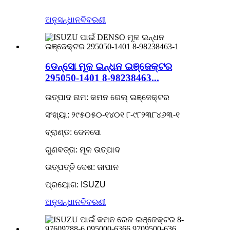
ଅନୁସନ୍ଧାନ
ବିବରଣୀ
ଡେନ୍ସୋ ମୂଳ ଇନ୍ଧନ ଇଞ୍ଜେକ୍ଟର
295050-1401 8-98238463...
ଉତ୍ପାଦ ନାମ: କମନ ରେଲ୍ ଇଞ୍ଜେକ୍ଟର
ସଂଖ୍ୟା: ୨୯୫୦୫୦-୧୪୦୧ ୮-୯୮୨୩୮୪୬୩-୧
ବ୍ରାଣ୍ଡ: ଡେନସୋ
ଗୁଣବତ୍ତା: ମୂଳ ଉତ୍ପାଦ
ଉତ୍ପତ୍ତି ଦେଶ: ଜାପାନ
ପ୍ରୟୋଗ: ISUZU
ଅନୁସନ୍ଧାନ
ବିବରଣୀ