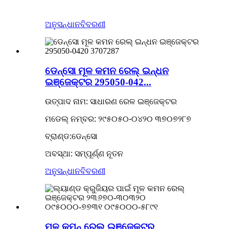
ଅନୁସନ୍ଧାନ
ବିବରଣୀ
ଡେନ୍ସୋ ମୂଳ କମନ ରେଲ୍ ଇନ୍ଧନ
ଇଞ୍ଜେକ୍ଟର 295050-042...
ଉତ୍ପାଦ ନାମ: ସାଧାରଣ ରେଳ ଇଞ୍ଜେକ୍ଟର
ମଡେଲ୍ ନମ୍ବର: ୨୯୫୦୫୦-୦୪୨୦ ୩୭୦୭୨୮୭
ବ୍ରାଣ୍ଡ:ଡେନ୍ସୋ
ଅବସ୍ଥା: ସମ୍ପୂର୍ଣ୍ଣ ନୂତନ
ଅନୁସନ୍ଧାନ
ବିବରଣୀ
ମୂଳ କମନ୍ ରେଲ୍ ଇଞ୍ଜେକ୍ଟର୍