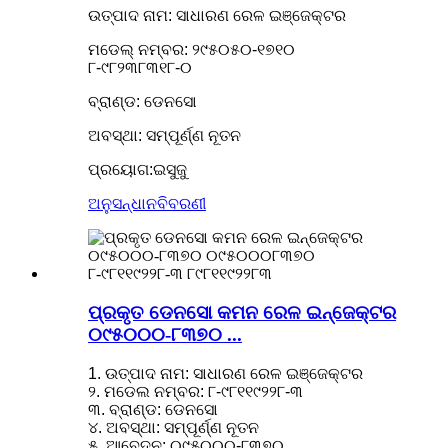
ଉତ୍ପାଦ ନାମ: ସାଧାରଣ ରେଳ ଇଞ୍ଜେକ୍ଟର
ମଡେଲ୍ ନମ୍ବର: ୨୯୫୦୫୦-୧୭୧୦
୮-୯୮୨୩୮୩୧୮-୦
ବ୍ରାଣ୍ଡ: ଡେନସୋ
ଅବସ୍ଥା: ସମ୍ପୂର୍ଣ୍ଣ ନୂତନ
ପ୍ରୟୋଗ:
ଇସୁଜୁ
ଅନୁସନ୍ଧାନ
ବିବରଣୀ
ପ୍ରକୃତ ଡେନସୋ କମନ ରେଳ ଇନ୍ଜେକ୍ଟର
୦୯୫୦୦୦-୮୩୭୦ ...
1. ଉତ୍ପାଦ ନାମ: ସାଧାରଣ ରେଳ ଇଞ୍ଜେକ୍ଟର
୨. ମଡେଲ ନମ୍ବର: ୮-୯୮୧୧୯୨୨୮-୩
୩. ବ୍ରାଣ୍ଡ: ଡେନସୋ
୪. ଅବସ୍ଥା: ସମ୍ପୂର୍ଣ୍ଣ ନୂତନ
୫. ଆବେଦନ: ୦୯୫୦୦୦-୮୩୭୦