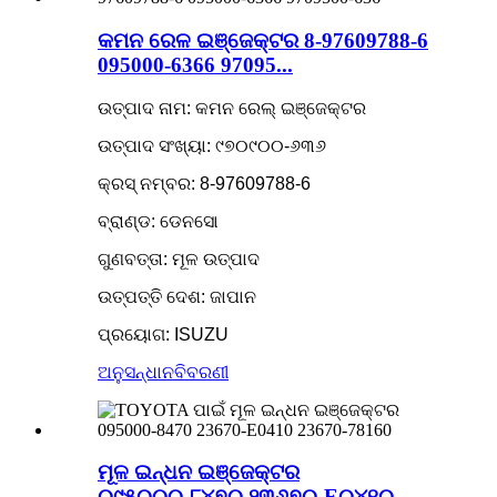
କମନ ରେଳ ଇଞ୍ଜେକ୍ଟର 8-97609788-6
095000-6366 97095...
ଉତ୍ପାଦ ନାମ: କମନ ରେଲ୍ ଇଞ୍ଜେକ୍ଟର
ଉତ୍ପାଦ ସଂଖ୍ୟା: ୯୭୦୯୦୦-୬୩୬
କ୍ରସ୍ ନମ୍ବର: 8-97609788-6
ବ୍ରାଣ୍ଡ: ଡେନସୋ
ଗୁଣବତ୍ତା: ମୂଳ ଉତ୍ପାଦ
ଉତ୍ପତ୍ତି ଦେଶ: ଜାପାନ
ପ୍ରୟୋଗ: ISUZU
ଅନୁସନ୍ଧାନ
ବିବରଣୀ
ମୂଳ ଇନ୍ଧନ ଇଞ୍ଜେକ୍ଟର
୦୯୫୦୦୦-୮୪୭୦ ୨୩୬୭୦-E୦୪୧୦