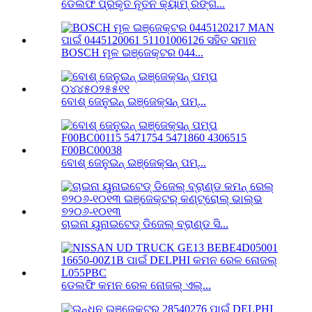
ଡେଲଫି ପ୍ରକୃତ ନୂତନ କ୍ୟାମ୍ ରିଙ୍ଗ...
BOSCH ମୂଳ ଇଞ୍ଜେକ୍ଟର 044...
ବୋଶ୍ ଜେନୁଇନ୍ ଇଞ୍ଜେକ୍ସନ୍ ପମ୍...
ବୋଶ୍ ଜେନୁଇନ୍ ଇଞ୍ଜେକ୍ସନ୍ ପମ୍...
ଚାଇନା ୟୁନାଇଟେଡ୍ ଡିଜେଲ୍ ବ୍ରାଣ୍ଡ ସି...
ଡେଲଫି କମନ ରେଳ ନୋଜଲ୍ ଏଲ୍...