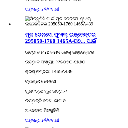
ଅନୁସନ୍ଧାନ
ବିବରଣୀ
ମୂଳ ଡେନସୋ ଫୁଏଲ୍ ଇଞ୍ଜେକ୍ଟର
295050-1760 1465A439... ପାଇଁ
ଉତ୍ପାଦ ନାମ: କମନ ରେଲ୍ ଇଞ୍ଜେକ୍ଟର
ଉତ୍ପାଦ ସଂଖ୍ୟା: ୨୯୫୦୫୦-୧୭୬୦
କ୍ରସ୍ ନମ୍ବର: 1465A439
ବ୍ରାଣ୍ଡ: ଡେନସୋ
ଗୁଣବତ୍ତା: ମୂଳ ଉତ୍ପାଦ
ଉତ୍ପତ୍ତି ଦେଶ: ଜାପାନ
ଆବେଦନ: ମିଟସୁବିଶି
ଅନୁସନ୍ଧାନ
ବିବରଣୀ