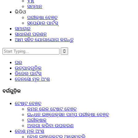
VR
ସମ୍ମାନ
ଭିଡିଓ
ପରୀକ୍ଷା ବେଞ୍ଚ
ସ୍ପେୟାର ପାର୍ଟସ୍‌
ସମାଚାର
ସାଧାରଣ ପ୍ରଶ୍ନ
ଆମ ସହିତ ଯୋଗାଯୋଗ କରନ୍ତୁ
ଘର
ଉତ୍ପାଦଗୁଡ଼ିକ
ଡିଜେଲ୍ ପାର୍ଟସ୍
ଡେନସୋ ମୂଳ ଅଂଶ
ବର୍ଗଗୁଡ଼ିକ
ଟେଷ୍ଟ ବେଞ୍ଚ
କମନ ରେଳ ଟେଷ୍ଟ ବେଞ୍ଚ
ଇନ୍ଧନ ଇଞ୍ଜେକ୍ସନ ପମ୍ପ ପରୀକ୍ଷା ବେଞ୍ଚ
ପରୀକ୍ଷକ
ଅଲଗା କରିବା ଉପକରଣ
ବୋଶ୍ ମୂଳ ଅଂଶ
ବୋଶ୍ ଇଞ୍ଜେକ୍ଟର ଆସେମ୍ବଲି