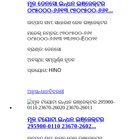
ମୂଳ ଡେନସୋ ଇନ୍ଧନ ଇଞ୍ଜେକ୍ଟର
୦୯୫୦୦୦-୬୬୧୩ ୯୭୦୯୫୦୦-୬୬୧...
ଉତ୍ପାଦ ନାମ: ସାଧାରଣ ରେଳ ଇଞ୍ଜେକ୍ଟର
ମଡେଲ୍ ନମ୍ବର: ୯୭୦୯୫୦୦-୬୬୧
୦୯୫୦୦୦-୬୬୧୩ ୨୩୬୭୦-E୦୦୨୧
ବ୍ରାଣ୍ଡ: ଡେନସୋ
ଅବସ୍ଥା: ସମ୍ପୂର୍ଣ୍ଣ ନୂତନ
ପ୍ରୟୋଗ: HINO
ଅନୁସନ୍ଧାନ
ବିବରଣୀ
ମୂଳ ଟୟୋଟା ଇନ୍ଧନ ଇଞ୍ଜେକ୍ଟର
295900-0110 23670-2602...
ଉତ୍ପାଦ ନାମ: କମନ ରେଲ୍ ଇଞ୍ଜେକ୍ଟର