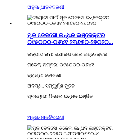
ଅନୁସନ୍ଧାନ
ବିବରଣୀ
ମୂଳ ଡେନସୋ ଇନ୍ଧନ ଇଞ୍ଜେକ୍ଟର
୦୯୫୦୦୦-୦୬୪୧ ୨୩୬୭୦-୨୭୦୨୦...
ଉତ୍ପାଦ ନାମ: ସାଧାରଣ ରେଳ ଇଞ୍ଜେକ୍ଟର
ମଡେଲ୍ ନମ୍ବର: ୦୯୫୦୦୦-୦୬୪୧
ବ୍ରାଣ୍ଡ: ଡେନସୋ
ଅବସ୍ଥା: ସମ୍ପୂର୍ଣ୍ଣ ନୂତନ
ପ୍ରୟୋଗ: ଡିଜେଲ ଇନ୍ଧନ ଇଞ୍ଜିନ
ଅନୁସନ୍ଧାନ
ବିବରଣୀ