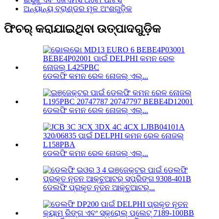
ଅନ୍ୟାନ୍ୟ ବ୍ରାଣ୍ଡର ମୂଳ ଅଂଶଗୁଡ଼ିକ
ଫିଚର୍ କରାଯାଇଥିବା ଉତ୍ପାଦଗୁଡ଼ିକ
ଡେଲଫି କମନ ରେଳ ନୋଜଲ୍ ଏଲ୍...
ଡେଲଫି କମନ ରେଳ ନୋଜଲ୍ ଏଲ୍...
ଡେଲଫି କମନ ରେଳ ନୋଜଲ୍ ଏଲ୍...
ଡେଲଫି ପ୍ରକୃତ ନୂତନ ଆକ୍ଚୁଆଟର୍...