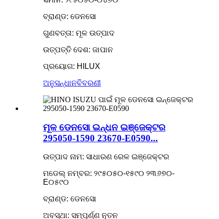
ବ୍ରାଣ୍ଡ: ଡେନସୋ
ଗୁଣବତ୍ତା: ମୂଳ ଉତ୍ପାଦ
ଉତ୍ପତ୍ତି ଦେଶ: ଜାପାନ
ପ୍ରୟୋଗ: HILUX
ଅନୁସନ୍ଧାନ
ବିବରଣୀ
ମୂଳ ଡେନସୋ ଇନ୍ଧନ ଇଞ୍ଜେକ୍ଟର
295050-1590 23670-E0590...
ଉତ୍ପାଦ ନାମ: ସାଧାରଣ ରେଳ ଇଞ୍ଜେକ୍ଟର
ମଡେଲ୍ ନମ୍ବର: ୨୯୫୦୫୦-୧୫୯୦ ୨୩୬୭୦-
E୦୫୯୦
ବ୍ରାଣ୍ଡ: ଡେନସୋ
ଅବସ୍ଥା: ସମ୍ପୂର୍ଣ୍ଣ ନୂତନ