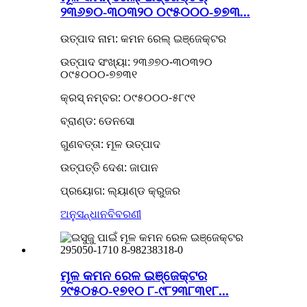
୨୩୬୭୦-୩୦୩୨୦ ୦୯୫୦୦୦-୭୭୩...
ଉତ୍ପାଦ ନାମ: କମନ ରେଲ୍ ଇଞ୍ଜେକ୍ଟର
ଉତ୍ପାଦ ସଂଖ୍ୟା: ୨୩୬୭୦-୩୦୩୨୦
୦୯୫୦୦୦-୭୭୩୧
କ୍ରସ୍ ନମ୍ବର: ୦୯୫୦୦୦-୫୮୯୧
ବ୍ରାଣ୍ଡ: ଡେନସୋ
ଗୁଣବତ୍ତା: ମୂଳ ଉତ୍ପାଦ
ଉତ୍ପତ୍ତି ଦେଶ: ଜାପାନ
ପ୍ରୟୋଗ: ଲ୍ୟାଣ୍ଡ କ୍ରୁଜର
ଅନୁସନ୍ଧାନ
ବିବରଣୀ
ମୂଳ କମନ ରେଳ ଇଞ୍ଜେକ୍ଟର
୨୯୫୦୫୦-୧୭୧୦ ୮-୯୮୨୩୮୩୧୮...