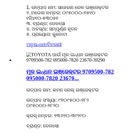
1. ଉତ୍ପାଦ ନାମ: ସାଧାରଣ ରେଳ ଇଞ୍ଜେକ୍ଟର
୨. ମଡେଲ ନମ୍ବର: ୦୯୫୦୦୦-୭୫୧୦
୧ଜି୪୧୦-୫୩୦୫୧
୩. ବ୍ରାଣ୍ଡ: ଡେନସୋ
୪. ଅବସ୍ଥା: ସମ୍ପୂର୍ଣ୍ଣ ନୂତନ
୫. ପ୍ରୟୋଗ: କୁବୋଟା
ଅନୁସନ୍ଧାନ
ବିବରଣୀ
ମୂଳ ଇନ୍ଧନ ଇଞ୍ଜେକ୍ଟର 9709500-782
095000-7820 23670...
ଉତ୍ପାଦ ନାମ: କମନ ରେଲ୍ ଇଞ୍ଜେକ୍ଟର
ଉତ୍ପାଦ ସଂଖ୍ୟା: ୯୭୦୯୫୦୦-୭୮୨
୦୯୫୦୦୦-୭୮୨୦
କ୍ରସ୍ ନମ୍ବର: ୨୩୬୭୦-୩୯୨୯୦
ବ୍ରାଣ୍ଡ: ଡେନସୋ