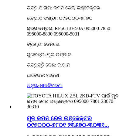
ଉତ୍ପାଦ ନାମ: କମନ ରେଲ୍ ଇଞ୍ଜେକ୍ଟର
ଉତ୍ପାଦ ସଂଖ୍ୟା: ୦୯୫୦୦୦-୫୮୭୦
କ୍ରସ୍ ନମ୍ବର: RF5C13H50A 095000-7850
095000-8830 095000-5031
ବ୍ରାଣ୍ଡ: ଡେନସୋ
ଗୁଣବତ୍ତା: ମୂଳ ଉତ୍ପାଦ
ଉତ୍ପତ୍ତି ଦେଶ: ଜାପାନ
ଆବେଦନ: ମାଜଡା
ଅନୁସନ୍ଧାନ
ବିବରଣୀ
ମୂଳ କମନ ରେଳ ଇଞ୍ଜେକ୍ଟର
୦୯୫୦୦୦-୭୮୦୧ ୨୩୬୭୦-୩୦୩୧...