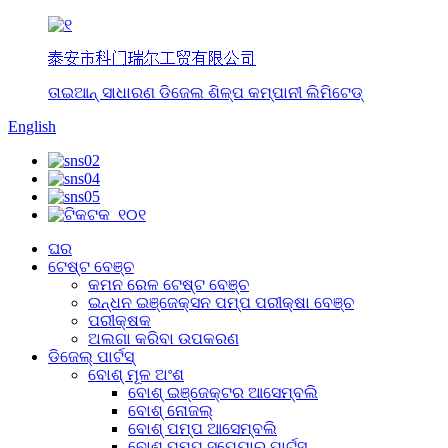
泰安市科门瑞尔工贸有限公司
ତାଇଆନ୍ ସାଧାରଣ ଡିଜେଲ ଶିଳ୍ପ କମ୍ପାନୀ ଲିମିଟେଡ୍
English
ଘର
ଟେଷ୍ଟ ବେଞ୍ଚ
କମନ ରେଳ ଟେଷ୍ଟ ବେଞ୍ଚ
ଇନ୍ଧନ ଇଞ୍ଜେକ୍ସନ ପମ୍ପ ପରୀକ୍ଷା ବେଞ୍ଚ
ପରୀକ୍ଷକ
ଅଲଗା କରିବା ଉପକରଣ
ଡିଜେଲ୍ ପାର୍ଟସ୍
ବୋଶ୍ ମୂଳ ଅଂଶ
ବୋଶ୍ ଇଞ୍ଜେକ୍ଟର ଆସେମ୍ବଲି
ବୋଶ୍ ନୋଜଲ୍
ବୋଶ୍ ପମ୍ପ ଆସେମ୍ବଲି
ବୋଶ୍ ପମ୍ପ ସ୍ପେୟାର୍ ପାର୍ଟସ୍