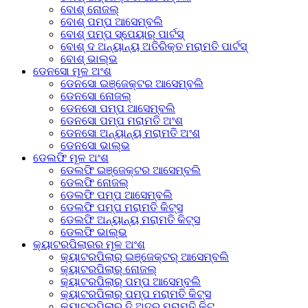
ବୋଶ୍ ନୋଜଲ୍
ବୋଶ୍ ପମ୍ପ ଆସେମ୍ବଲି
ବୋଶ୍ ପମ୍ପ ସ୍ପେୟାର୍ ପାର୍ଟସ୍
ବୋଶ୍ ଦ ଅନ୍ୟାନ୍ୟ ଅତିରିକ୍ତ ମରାମତି ପାର୍ଟସ୍
ବୋଶ୍ ଭାଲ୍ଭ
ଡେନସୋ ମୂଳ ଅଂଶ
ଡେନସୋ ଇଞ୍ଜେକ୍ଟର ଆସେମ୍ବଲି
ଡେନସୋ ନୋଜଲ୍
ଡେନସୋ ପମ୍ପ ଆସେମ୍ବଲି
ଡେନସୋ ପମ୍ପ ମରାମତି ଅଂଶ
ଡେନସୋ ଅନ୍ୟାନ୍ୟ ମରାମତି ଅଂଶ
ଡେନସୋ ଭାଲ୍ଭ
ଡେଲଫି ମୂଳ ଅଂଶ
ଡେଲଫି ଇଞ୍ଜେକ୍ଟର ଆସେମ୍ବଲି
ଡେଲଫି ନୋଜଲ୍
ଡେଲଫି ପମ୍ପ ଆସେମ୍ବଲି
ଡେଲଫି ପମ୍ପ ମରାମତି କିଟ୍ସ
ଡେଲଫି ଅନ୍ୟାନ୍ୟ ମରାମତି କିଟ୍ସ
ଡେଲଫି ଭାଲ୍ଭ
କ୍ୟାଟରପିଲାରର ମୂଳ ଅଂଶ
କ୍ୟାଟରପିଲାର୍ ଇଞ୍ଜେକ୍ଟର୍ ଆସେମ୍ବଲି
କ୍ୟାଟରପିଲାର୍ ନୋଜଲ୍
କ୍ୟାଟରପିଲାର୍ ପମ୍ପ ଆସେମ୍ବଲି
କ୍ୟାଟରପିଲାର୍ ପମ୍ପ ମରାମତି କିଟ୍ସ
କ୍ୟାଟରପିଲାର୍ ଦି ଅଦର ମରାମତି କିଟ୍