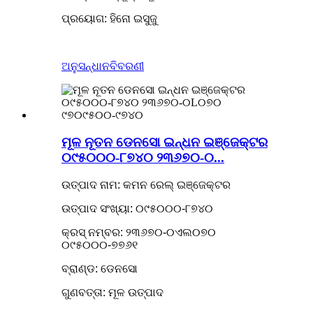
ପ୍ରୟୋଗ: ହିନୋ ଇସୁଜୁ
ଅନୁସନ୍ଧାନ
ବିବରଣୀ
ମୂଳ ନୂତନ ଡେନସୋ ଇନ୍ଧନ ଇଞ୍ଜେକ୍ଟର
୦୯୫୦୦୦-୮୭୪୦ ୨୩୬୭୦-୦...
ଉତ୍ପାଦ ନାମ: କମନ ରେଲ୍ ଇଞ୍ଜେକ୍ଟର
ଉତ୍ପାଦ ସଂଖ୍ୟା: ୦୯୫୦୦୦-୮୭୪୦
କ୍ରସ୍ ନମ୍ବର: ୨୩୬୭୦-୦ଏଲ୦୭୦
୦୯୫୦୦୦-୭୭୬୧
ବ୍ରାଣ୍ଡ: ଡେନସୋ
ଗୁଣବତ୍ତା: ମୂଳ ଉତ୍ପାଦ