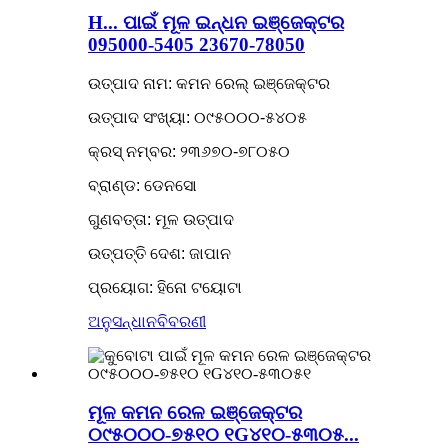
H... ପାଇଁ ମୂଳ ଇନ୍ଧନ ଇଞ୍ଜେକ୍ଟର
095000-5405 23670-78050
ଉତ୍ପାଦ ନାମ: କମନ ରେଲ୍ ଇଞ୍ଜେକ୍ଟର
ଉତ୍ପାଦ ସଂଖ୍ୟା: ୦୯୫୦୦୦-୫୪୦୫
କ୍ରସ୍ ନମ୍ବର: ୨୩୬୭୦-୭୮୦୫୦
ବ୍ରାଣ୍ଡ: ଡେନସୋ
ଗୁଣବତ୍ତା: ମୂଳ ଉତ୍ପାଦ
ଉତ୍ପତ୍ତି ଦେଶ: ଜାପାନ
ପ୍ରୟୋଗ: ହିନୋ ଟୟୋଟା
ଅନୁସନ୍ଧାନ
ବିବରଣୀ
ମୂଳ କମନ ରେଳ ଇଞ୍ଜେକ୍ଟର
୦୯୫୦୦୦-୭୫୧୦ ୧G୪୧୦-୫୩୦୫...