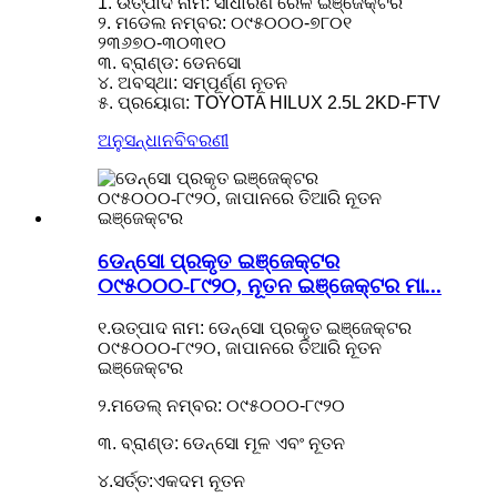
1. ଉତ୍ପାଦ ନାମ: ସାଧାରଣ ରେଳ ଇଞ୍ଜେକ୍ଟର
୨. ମଡେଲ ନମ୍ବର: ୦୯୫୦୦୦-୭୮୦୧
୨୩୬୭୦-୩୦୩୧୦
୩. ବ୍ରାଣ୍ଡ: ଡେନସୋ
୪. ଅବସ୍ଥା: ସମ୍ପୂର୍ଣ୍ଣ ନୂତନ
୫. ପ୍ରୟୋଗ: TOYOTA HILUX 2.5L 2KD-FTV
ଅନୁସନ୍ଧାନ
ବିବରଣୀ
ଡେନ୍ସୋ ପ୍ରକୃତ ଇଞ୍ଜେକ୍ଟର
୦୯୫୦୦୦-୮୯୨୦, ନୂତନ ଇଞ୍ଜେକ୍ଟର ମା...
୧.ଉତ୍ପାଦ ନାମ: ଡେନ୍ସୋ ପ୍ରକୃତ ଇଞ୍ଜେକ୍ଟର
୦୯୫୦୦୦-୮୯୨୦, ଜାପାନରେ ତିଆରି ନୂତନ
ଇଞ୍ଜେକ୍ଟର
୨.ମଡେଲ୍ ନମ୍ବର: ୦୯୫୦୦୦-୮୯୨୦
୩. ବ୍ରାଣ୍ଡ: ଡେନ୍ସୋ ମୂଳ ଏବଂ ନୂତନ
୪.ସର୍ତ୍ତ:ଏକଦମ ନୂତନ