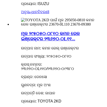
ପ୍ରୟୋଗ: ISUZU
ଅନୁସନ୍ଧାନ
ବିବରଣୀ
ମୂଳ ୨୯୫୦୫୦-୦୮୧୦ କମନ ରେଳ
ଇଞ୍ଜେକ୍ଟର ୨୩୬୭୦-୦L୧୧...
ଉତ୍ପାଦ ନାମ: କମନ ରେଲ୍ ଇଞ୍ଜେକ୍ଟର
ଉତ୍ପାଦ ସଂଖ୍ୟା: ୨୯୫୦୫୦-୦୮୧୦
କ୍ରସ୍ ନମ୍ବର:
୨୩୬୭୦-୦L୧୧୦/୨୩୬୭୦-୦୯୩୮୦
ବ୍ରାଣ୍ଡ: ଡେନସୋ
ଗୁଣବତ୍ତା: ମୂଳ ଅଂଶ
ଉତ୍ପତ୍ତି ଦେଶ: ଜାପାନ
ପ୍ରୟୋଗ: TOYOTA 2KD