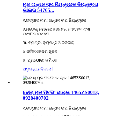
ମୂଳ ଇନ୍ଧନ ଚାପ ନିୟନ୍ତ୍ରକ ନିୟନ୍ତ୍ରଣ
ଭାଲଭ 54765...
୧.ଉତ୍ପାଦ ନାମ: ଇନ୍ଧନ ଚାପ ନିୟନ୍ତ୍ରକ
୨.ମଡେଲ୍ ନମ୍ବର: ୫୪୭୬୫୮୬ ୫୪୭୩୧୯୩
୦୯୨୮୪୦୦୪୭୩
୩. ବ୍ରାଣ୍ଡ: କ୍ୟୁମିନ୍ସ ଅରିଜିନାଲ୍
୪.ସର୍ତ୍ତ:ଏକଦମ ନୂତନ
୫. ପ୍ରୟୋଗ: କମିନ୍ସ
ଅନୁସନ୍ଧାନ
ବିବରଣୀ
ବୋଶ୍ ମୂଳ ମିଟରିଂ ଭାଲ୍ଭ 1465ZS0013,
0928400702
୧.ଉତ୍ପାଦ ନାମ: ଇନ୍ଧନ ଚାପ ନିୟନ୍ତ୍ରକ