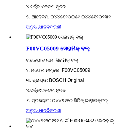
୪.ସର୍ତ୍ତ:ଏକଦମ ନୂତନ
୫. ଆବେଦନ: ୦୪୪୫୧୨୦୦୫୯,୦୪୪୫୧୨୦୨୩୧
ଅନୁସନ୍ଧାନ
ବିବରଣୀ
F00VC05009 ସେରାମିକ୍ ବଲ୍
୧.ଉତ୍ପାଦ ନାମ: ସିରାମିକ୍ ବଲ୍
୨. ମଡେଲ ନମ୍ବର: F00VC05009
୩. ବ୍ରାଣ୍ଡ: BOSCH Original
୪.ସର୍ତ୍ତ:ଏକଦମ ନୂତନ
୫. ପ୍ରୟୋଗ: ୦୪୪୫୧୧୦ ସିରିଜ୍ ଇଞ୍ଜେକ୍ଟର୍
ଅନୁସନ୍ଧାନ
ବିବରଣୀ