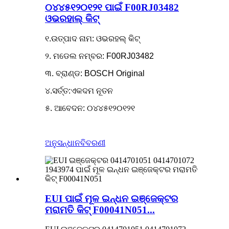
୦୪୪୫୧୨୦୧୨୧ ପାଇଁ F00RJ03482
ଓଭରହାଲ୍ କିଟ୍
୧.ଉତ୍ପାଦ ନାମ: ଓଭରହଲ୍ କିଟ୍
୨. ମଡେଲ ନମ୍ବର: F00RJ03482
୩. ବ୍ରାଣ୍ଡ: BOSCH Original
୪.ସର୍ତ୍ତ:ଏକଦମ ନୂତନ
୫. ଆବେଦନ: ୦୪୪୫୧୨୦୧୨୧
ଅନୁସନ୍ଧାନ
ବିବରଣୀ
EUI ପାଇଁ ମୂଳ ଇନ୍ଧନ ଇଞ୍ଜେକ୍ଟର
ମରାମତି କିଟ୍ F00041N051...