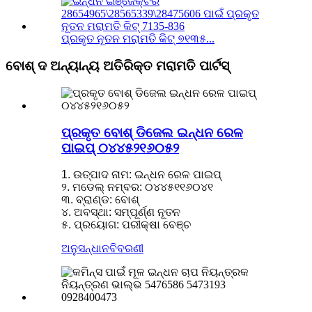
ପ୍ରକୃତ ନୂତନ ମରାମତି କିଟ୍ ୭୧୩୫...
ବୋଶ୍ ଦ ଅନ୍ୟାନ୍ୟ ଅତିରିକ୍ତ ମରାମତି ପାର୍ଟସ୍
ପ୍ରକୃତ ବୋଶ୍ ଡିଜେଲ ଇନ୍ଧନ ରେଳ
ପାଇପ୍ ୦୪୪୫୨୧୬୦୫୨
1. ଉତ୍ପାଦ ନାମ: ଇନ୍ଧନ ରେଳ ପାଇପ୍
୨. ମଡେଲ୍ ନମ୍ବର: ୦୪୪୫୧୧୬୦୪୧
୩. ବ୍ରାଣ୍ଡ: ବୋଶ୍
୪. ଅବସ୍ଥା: ସମ୍ପୂର୍ଣ୍ଣ ନୂତନ
୫. ପ୍ରୟୋଗ: ପରୀକ୍ଷା ବେଞ୍ଚ
ଅନୁସନ୍ଧାନ
ବିବରଣୀ