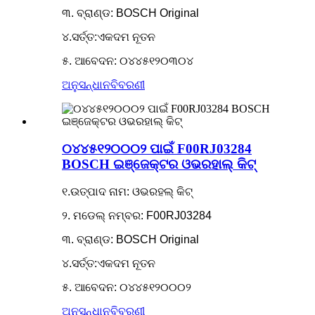
୩. ବ୍ରାଣ୍ଡ: BOSCH Original
୪.ସର୍ତ୍ତ:ଏକଦମ ନୂତନ
୫. ଆବେଦନ: ୦୪୪୫୧୨୦୩୦୪
ଅନୁସନ୍ଧାନ
ବିବରଣୀ
୦୪୪୫୧୨୦୦୦୨ ପାଇଁ F00RJ03284
BOSCH ଇଞ୍ଜେକ୍ଟର ଓଭରହାଲ୍ କିଟ୍
୧.ଉତ୍ପାଦ ନାମ: ଓଭରହଲ୍ କିଟ୍
୨. ମଡେଲ୍ ନମ୍ବର: F00RJ03284
୩. ବ୍ରାଣ୍ଡ: BOSCH Original
୪.ସର୍ତ୍ତ:ଏକଦମ ନୂତନ
୫. ଆବେଦନ: ୦୪୪୫୧୨୦୦୦୨
ଅନୁସନ୍ଧାନ
ବିବରଣୀ