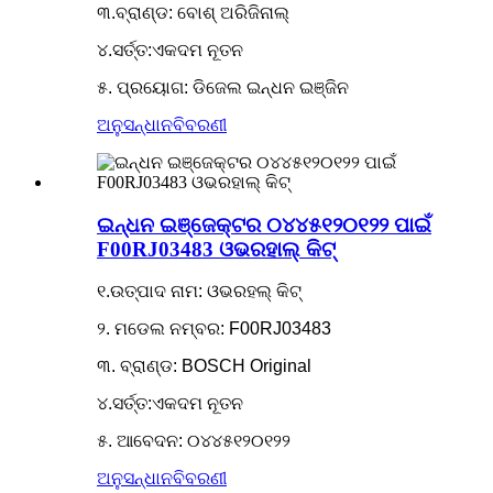
୩.ବ୍ରାଣ୍ଡ: ବୋଶ୍ ଅରିଜିନାଲ୍
୪.ସର୍ତ୍ତ:ଏକଦମ ନୂତନ
୫. ପ୍ରୟୋଗ: ଡିଜେଲ ଇନ୍ଧନ ଇଞ୍ଜିନ
ଅନୁସନ୍ଧାନ
ବିବରଣୀ
ଇନ୍ଧନ ଇଞ୍ଜେକ୍ଟର ୦୪୪୫୧୨୦୧୨୨ ପାଇଁ
F00RJ03483 ଓଭରହାଲ୍ କିଟ୍
୧.ଉତ୍ପାଦ ନାମ: ଓଭରହଲ୍ କିଟ୍
୨. ମଡେଲ ନମ୍ବର: F00RJ03483
୩. ବ୍ରାଣ୍ଡ: BOSCH Original
୪.ସର୍ତ୍ତ:ଏକଦମ ନୂତନ
୫. ଆବେଦନ: ୦୪୪୫୧୨୦୧୨୨
ଅନୁସନ୍ଧାନ
ବିବରଣୀ