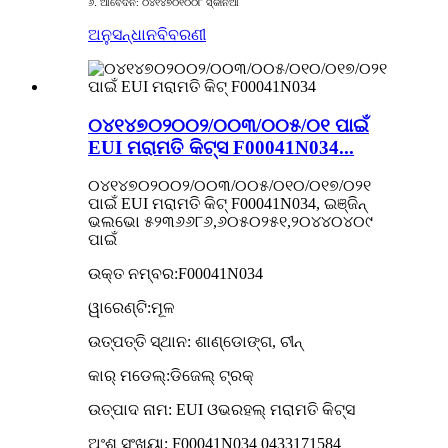
୬. ଆବେଦନ: ୦୪୧୪୭୦୧୦୦୮ ସ୍କାନିଆ
ଅନୁସନ୍ଧାନ
ବିବରଣୀ
୦୪୧୪୭୦୨୦୦୨/୦୦୩/୦୦୫/୦୧ ପାଇଁ
EUI ମରାମତି କିଟ୍ସ F00041N034...
୦୪୧୪୭୦୨୦୦୨/୦୦୩/୦୦୫/୦୧୦/୦୧୭/୦୨୧
ପାଇଁ EUI ମରାମତି କିଟ୍ F00041N034, ଇଞ୍ଜିନ୍
ଭଲଭୋ ୫୨୩୬୬୮୬,୬୦୫୦୨୫୧,୨୦୪୪୦୪୦୯
ପାଇଁ
ଉକ୍ତ ନମ୍ବର:F00041N034
ୱାରେଣ୍ଟି:ମୂଳ
ଉତ୍ପତ୍ତି ସ୍ଥାନ: ଶାଣ୍ଡୋଙ୍ଗ, ଚୀନ୍
କାର୍ ମଡେଲ୍:ଡିଜେଲ୍ ଟ୍ରକ୍
ଉତ୍ପାଦ ନାମ: EUI ଓଭରହଲ୍ ମରାମତି କିଟ୍ସ
ଅଂଶ ସଂଖ୍ୟା: F00041N034 0433171584