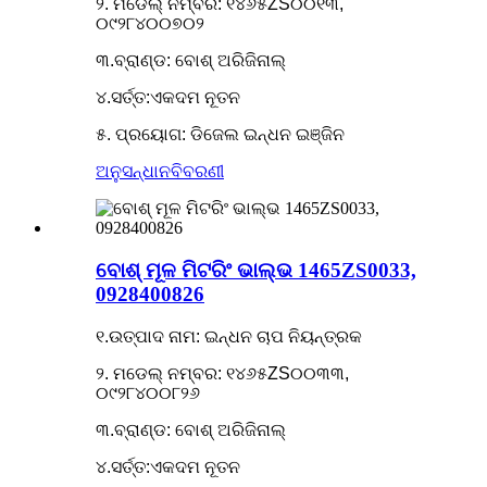
୨. ମଡେଲ୍ ନମ୍ବର: ୧୪୬୫ZS୦୦୧୩,
୦୯୨୮୪୦୦୭୦୨
୩.ବ୍ରାଣ୍ଡ: ବୋଶ୍ ଅରିଜିନାଲ୍
୪.ସର୍ତ୍ତ:ଏକଦମ ନୂତନ
୫. ପ୍ରୟୋଗ: ଡିଜେଲ ଇନ୍ଧନ ଇଞ୍ଜିନ
ଅନୁସନ୍ଧାନ
ବିବରଣୀ
ବୋଶ୍ ମୂଳ ମିଟରିଂ ଭାଲ୍ଭ 1465ZS0033,
0928400826
୧.ଉତ୍ପାଦ ନାମ: ଇନ୍ଧନ ଚାପ ନିୟନ୍ତ୍ରକ
୨. ମଡେଲ୍ ନମ୍ବର: ୧୪୬୫ZS୦୦୩୩,
୦୯୨୮୪୦୦୮୨୬
୩.ବ୍ରାଣ୍ଡ: ବୋଶ୍ ଅରିଜିନାଲ୍
୪.ସର୍ତ୍ତ:ଏକଦମ ନୂତନ