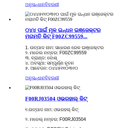
ଅନୁସନ୍ଧାନ
ବିବରଣୀ
୦୪୪ ପାଇଁ ମୂଳ ଇନ୍ଧନ ଇଞ୍ଜେକ୍ଟର
ମରାମତି କିଟ୍ F00ZC99559...
1. ଉତ୍ପାଦ ନାମ: ସାଧାରଣ ରେଳ ଇଞ୍ଜେକ୍ଟର
୨. ମଡେଲ ନମ୍ବର: F00ZC99559
୩. ବ୍ରାଣ୍ଡ: ବୋଶ୍
୪. ଅବସ୍ଥା: ସମ୍ପୂର୍ଣ୍ଣ ନୂତନ
୫. ଆବେଦନ: ୦୪୪୫୧୧୦୩୧୦
ଅନୁସନ୍ଧାନ
ବିବରଣୀ
F00RJ03504 ଓଭରହାଲ୍ କିଟ୍
୧.ଉତ୍ପାଦ ନାମ: ଓଭରହଲ୍ କିଟ୍
୨. ମଡେଲ୍ ନମ୍ବର: F00RJ03504