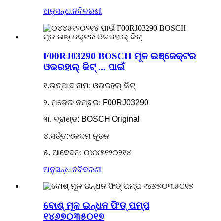
ଅନୁସନ୍ଧାନ
ବିବରଣୀ
F00RJ03290 BOSCH ମୂଳ ଇଞ୍ଜେକ୍ଟର
ଓଭରହାଲ୍ କିଟ୍ ... ପାଇଁ
୧.ଉତ୍ପାଦ ନାମ: ଓଭରହଲ୍ କିଟ୍
୨. ମଡେଲ ନମ୍ବର: F00RJ03290
୩. ବ୍ରାଣ୍ଡ: BOSCH Original
୪.ସର୍ତ୍ତ:ଏକଦମ ନୂତନ
୫. ଆବେଦନ: ୦୪୪୫୧୨୦୨୧୪
ଅନୁସନ୍ଧାନ
ବିବରଣୀ
ବୋଶ୍ ମୂଳ ଇନ୍ଧନ ଫିଡ୍ ପମ୍ପ
୧୪୬୭୦୩୫୦୧୭