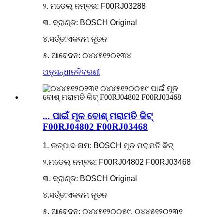
୨. ମଡେଲ୍ ନମ୍ବର: F00RJ03288
୩. ବ୍ରାଣ୍ଡ: BOSCH Original
୪.ସର୍ତ୍ତ:ଏକଦମ ନୂତନ
୫. ଆବେଦନ: ୦୪୪୫୧୨୦୧୩୪
ଅନୁସନ୍ଧାନ
ବିବରଣୀ
... ପାଇଁ ମୂଳ ବୋଶ୍ ମରାମତି କିଟ୍
F00RJ04802 F00RJ03468
1. ଉତ୍ପାଦ ନାମ: BOSCH ମୂଳ ମରାମତି କିଟ୍
୨.ମଡେଲ୍ ନମ୍ବର: F00RJ04802 F00RJ03468
୩. ବ୍ରାଣ୍ଡ: BOSCH Original
୪.ସର୍ତ୍ତ:ଏକଦମ ନୂତନ
୫. ଆବେଦନ: ୦୪୪୫୧୨୦୦୫୯, ୦୪୪୫୧୨୦୨୩୧