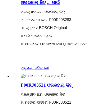
ଓଭରହାଲ୍ କିଟ୍ ... ପାଇଁ
୧.ଉତ୍ପାଦ ନାମ: ଓଭରହଲ୍ କିଟ୍
୨. ମଡେଲ ନମ୍ବର: F00RJ03283
୩. ବ୍ରାଣ୍ଡ: BOSCH Original
୪.ସର୍ତ୍ତ:ଏକଦମ ନୂତନ
୫. ଆବେଦନ: ୦୪୪୫୧୨୦୧୭୦,୦୪୪୫୧୨୦୨୨୪
ଅନୁସନ୍ଧାନ
ବିବରଣୀ
F00RJ03521 ଓଭରହାଲ୍ କିଟ୍
୧.ଉତ୍ପାଦ ନାମ: ଓଭରହଲ୍ କିଟ୍
୨. ମଡେଲ ନମ୍ବର: F00RJ03521