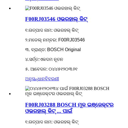
F00RJ03546 ଓଭରହାଲ୍ କିଟ୍
୧.ଉତ୍ପାଦ ନାମ: ଓଭରହଲ୍ କିଟ୍
୨.ମଡେଲ୍ ନମ୍ବର: F00RJ03546
୩. ବ୍ରାଣ୍ଡ: BOSCH Original
୪.ସର୍ତ୍ତ:ଏକଦମ ନୂତନ
୫. ଆବେଦନ: ୦୪୪୫୧୨୦୩୬୧
ଅନୁସନ୍ଧାନ
ବିବରଣୀ
F00RJ03288 BOSCH ମୂଳ ଇଞ୍ଜେକ୍ଟର
ଓଭରହାଲ୍ କିଟ୍ ... ପାଇଁ
୧.ଉତ୍ପାଦ ନାମ: ଓଭରହଲ୍ କିଟ୍