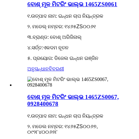
ବୋଶ୍ ମୂଳ ମିଟରିଂ ଭାଲ୍ଭ 1465ZS0061
୧.ଉତ୍ପାଦ ନାମ: ଇନ୍ଧନ ଚାପ ନିୟନ୍ତ୍ରକ
୨. ମଡେଲ୍ ନମ୍ବର: ୧୪୬୫ZS୦୦୬୧
୩.ବ୍ରାଣ୍ଡ: ବୋଶ୍ ଅରିଜିନାଲ୍
୪.ସର୍ତ୍ତ:ଏକଦମ ନୂତନ
୫. ପ୍ରୟୋଗ: ଡିଜେଲ ଇନ୍ଧନ ଇଞ୍ଜିନ
ଅନୁସନ୍ଧାନ
ବିବରଣୀ
ବୋଶ୍ ମୂଳ ମିଟରିଂ ଭାଲ୍ଭ 1465ZS0067,
0928400678
୧.ଉତ୍ପାଦ ନାମ: ଇନ୍ଧନ ଚାପ ନିୟନ୍ତ୍ରକ
୨. ମଡେଲ ନମ୍ବର: ୧୪୬୫ZS୦୦୬୭,
୦୯୨୮୪୦୦୬୭୮