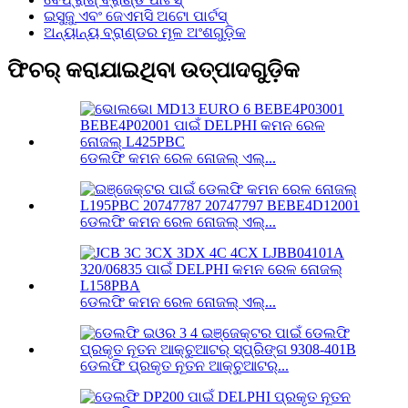
ଇସୁଜୁ ଏବଂ ଜେଏମସି ଅଟୋ ପାର୍ଟସ୍
ଅନ୍ୟାନ୍ୟ ବ୍ରାଣ୍ଡର ମୂଳ ଅଂଶଗୁଡ଼ିକ
ଫିଚର୍ କରାଯାଇଥିବା ଉତ୍ପାଦଗୁଡ଼ିକ
ଡେଲଫି କମନ ରେଳ ନୋଜଲ୍ ଏଲ୍...
ଡେଲଫି କମନ ରେଳ ନୋଜଲ୍ ଏଲ୍...
ଡେଲଫି କମନ ରେଳ ନୋଜଲ୍ ଏଲ୍...
ଡେଲଫି ପ୍ରକୃତ ନୂତନ ଆକ୍ଚୁଆଟର୍...