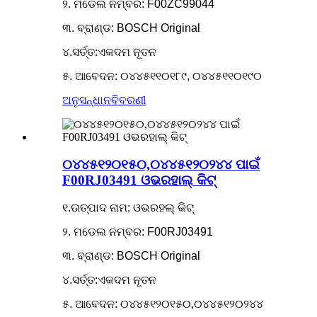
୨. ମଡେଲ ନମ୍ବର: F00ZC99044
୩. ବ୍ରାଣ୍ଡ: BOSCH Original
୪.ସର୍ତ୍ତ:ଏକଦମ ନୂତନ
୫. ଆବେଦନ: ୦୪୪୫୧୧୦୧୮୯, ୦୪୪୫୧୧୦୧୯୦
ଅନୁସନ୍ଧାନ
ବିବରଣୀ
୦୪୪୫୧୨୦୧୫୦,୦୪୪୫୧୨୦୨୪୪ ପାଇଁ
F00RJ03491 ଓଭରହାଲ୍ କିଟ୍
୧.ଉତ୍ପାଦ ନାମ: ଓଭରହଲ୍ କିଟ୍
୨. ମଡେଲ ନମ୍ବର: F00RJ03491
୩. ବ୍ରାଣ୍ଡ: BOSCH Original
୪.ସର୍ତ୍ତ:ଏକଦମ ନୂତନ
୫. ଆବେଦନ: ୦୪୪୫୧୨୦୧୫୦,୦୪୪୫୧୨୦୨୪୪