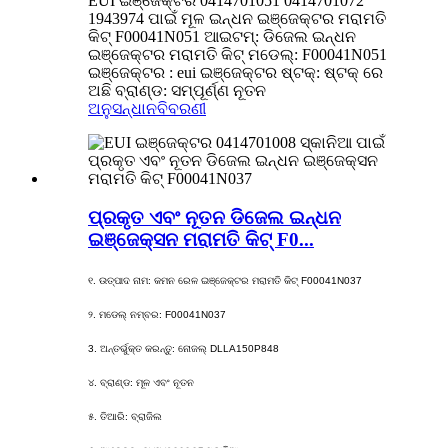
EUI ଇଞ୍ଜେକ୍ଟର 0414701051 0414701072
1943974 ପାଇଁ ମୂଳ ଇନ୍ଧନ ଇଞ୍ଜେକ୍ଟର ମରାମତି
କିଟ୍ F00041N051 ଆଇଟମ୍: ଡିଜେଲ ଇନ୍ଧନ
ଇଞ୍ଜେକ୍ଟର ମରାମତି କିଟ୍ ମଡେଲ୍: F00041N051
ଇଞ୍ଜେକ୍ଟର : eui ଇଞ୍ଜେକ୍ଟର ଷ୍ଟକ୍: ଷ୍ଟକ୍ ରେ
ଅଛି ବ୍ରାଣ୍ଡ: ସମ୍ପୂର୍ଣ୍ଣ ନୂତନ
ଅନୁସନ୍ଧାନ
ବିବରଣୀ
ପ୍ରକୃତ ଏବଂ ନୂତନ ଡିଜେଲ ଇନ୍ଧନ
ଇଞ୍ଜେକ୍ସନ ମରାମତି କିଟ୍ F0...
୧. ଉତ୍ପାଦ ନାମ: କମନ ରେଳ ଇଞ୍ଜେକ୍ଟର ମରାମତି କିଟ୍ F00041N037
୨. ମଡେଲ୍ ନମ୍ବର: F00041N037
3. ଅନ୍ତର୍ଭୁକ୍ତ କରନ୍ତୁ: ନୋଜଲ୍ DLLA150P848
୪. ବ୍ରାଣ୍ଡ: ମୂଳ ଏବଂ ନୂତନ
୫. ତିଆରି: ବ୍ରାଜିଲ