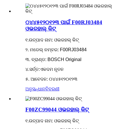
୦୪୪୫୧୨୦୧୨୩ ପାଇଁ F00RJ03484
ଓଭରହାଲ୍ କିଟ୍
୧.ଉତ୍ପାଦ ନାମ: ଓଭରହଲ୍ କିଟ୍
୨. ମଡେଲ୍ ନମ୍ବର: F00RJ03484
୩. ବ୍ରାଣ୍ଡ: BOSCH Original
୪.ସର୍ତ୍ତ:ଏକଦମ ନୂତନ
୫. ଆବେଦନ: ୦୪୪୫୧୨୦୧୨୩
ଅନୁସନ୍ଧାନ
ବିବରଣୀ
F00ZC99044 ଓଭରହାଲ୍ କିଟ୍
୧.ଉତ୍ପାଦ ନାମ: ଓଭରହଲ୍ କିଟ୍