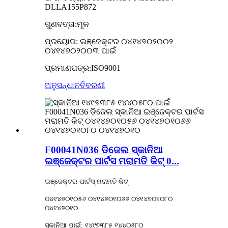
DLLA155P872
ଗୁଣବତ୍ତା:ମୂଳ
ପ୍ରୟୋଗ: ଇଞ୍ଜେକ୍ଟର ୦୪୧୪୭୦୨୦୦୨
୦୪୧୪୭୦୨୦୦୩ ପାଇଁ
ପ୍ରମାଣପତ୍ର:ISO9001
ଅନୁସନ୍ଧାନ
ବିବରଣୀ
F00041N036 ଡିଜେଲ ସ୍କାନିଆ
ଇଞ୍ଜେକ୍ଟର ପାର୍ଟସ ମରାମତି କିଟ୍ 0...
ଇଞ୍ଜେକ୍ଟର ପାର୍ଟସ୍ ମରାମତି କିଟ୍
୦୪୧୪୭୦୧୦୫୬ ୦୪୧୪୭୦୧୦୬୬ ୦୪୧୪୭୦୧୦୮୦
୦୪୧୪୭୦୧୦
ସ୍କାନିଆ ପାଇଁ: ୧୪୯୭୩୮୫ ୧୪୪୦୫୮୦