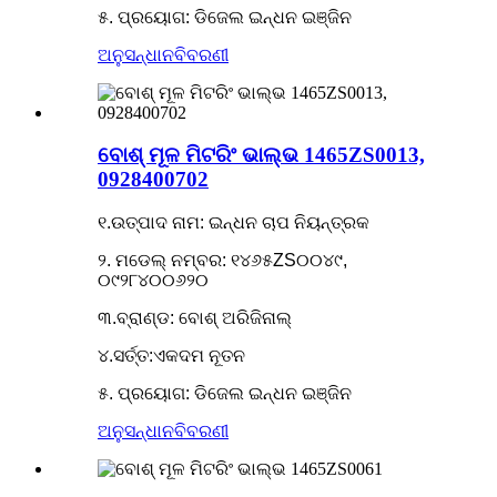
୫. ପ୍ରୟୋଗ: ଡିଜେଲ ଇନ୍ଧନ ଇଞ୍ଜିନ
ଅନୁସନ୍ଧାନ
ବିବରଣୀ
ବୋଶ୍ ମୂଳ ମିଟରିଂ ଭାଲ୍ଭ 1465ZS0013,
0928400702
୧.ଉତ୍ପାଦ ନାମ: ଇନ୍ଧନ ଚାପ ନିୟନ୍ତ୍ରକ
୨. ମଡେଲ୍ ନମ୍ବର: ୧୪୬୫ZS୦୦୪୯,
୦୯୨୮୪୦୦୬୨୦
୩.ବ୍ରାଣ୍ଡ: ବୋଶ୍ ଅରିଜିନାଲ୍
୪.ସର୍ତ୍ତ:ଏକଦମ ନୂତନ
୫. ପ୍ରୟୋଗ: ଡିଜେଲ ଇନ୍ଧନ ଇଞ୍ଜିନ
ଅନୁସନ୍ଧାନ
ବିବରଣୀ