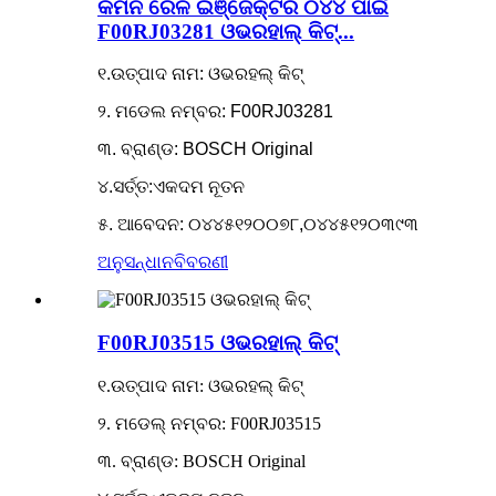
କମନ ରେଳ ଇଞ୍ଜେକ୍ଟର ୦୪୪ ପାଇଁ
F00RJ03281 ଓଭରହାଲ୍ କିଟ୍...
୧.ଉତ୍ପାଦ ନାମ: ଓଭରହଲ୍ କିଟ୍
୨. ମଡେଲ ନମ୍ବର: F00RJ03281
୩. ବ୍ରାଣ୍ଡ: BOSCH Original
୪.ସର୍ତ୍ତ:ଏକଦମ ନୂତନ
୫. ଆବେଦନ: ୦୪୪୫୧୨୦୦୭୮,୦୪୪୫୧୨୦୩୯୩
ଅନୁସନ୍ଧାନ
ବିବରଣୀ
F00RJ03515 ଓଭରହାଲ୍ କିଟ୍
୧.ଉତ୍ପାଦ ନାମ: ଓଭରହଲ୍ କିଟ୍
୨. ମଡେଲ୍ ନମ୍ବର: F00RJ03515
୩. ବ୍ରାଣ୍ଡ: BOSCH Original