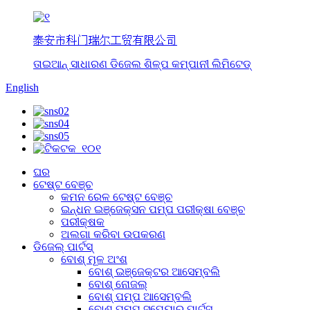
泰安市科门瑞尔工贸有限公司
ତାଇଆନ୍ ସାଧାରଣ ଡିଜେଲ ଶିଳ୍ପ କମ୍ପାନୀ ଲିମିଟେଡ୍
English
ଘର
ଟେଷ୍ଟ ବେଞ୍ଚ
କମନ ରେଳ ଟେଷ୍ଟ ବେଞ୍ଚ
ଇନ୍ଧନ ଇଞ୍ଜେକ୍ସନ ପମ୍ପ ପରୀକ୍ଷା ବେଞ୍ଚ
ପରୀକ୍ଷକ
ଅଲଗା କରିବା ଉପକରଣ
ଡିଜେଲ୍ ପାର୍ଟସ୍
ବୋଶ୍ ମୂଳ ଅଂଶ
ବୋଶ୍ ଇଞ୍ଜେକ୍ଟର ଆସେମ୍ବଲି
ବୋଶ୍ ନୋଜଲ୍
ବୋଶ୍ ପମ୍ପ ଆସେମ୍ବଲି
ବୋଶ୍ ପମ୍ପ ସ୍ପେୟାର୍ ପାର୍ଟସ୍