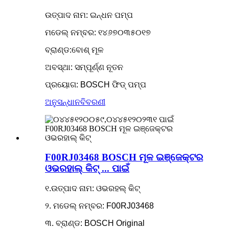
ଉତ୍ପାଦ ନାମ: ଇନ୍ଧନ ପମ୍ପ
ମଡେଲ୍ ନମ୍ବର: ୧୪୬୭୦୩୫୦୧୭
ବ୍ରାଣ୍ଡ:ବୋଶ୍ ମୂଳ
ଅବସ୍ଥା: ସମ୍ପୂର୍ଣ୍ଣ ନୂତନ
ପ୍ରୟୋଗ: BOSCH ଫିଡ୍ ପମ୍ପ
ଅନୁସନ୍ଧାନ
ବିବରଣୀ
F00RJ03468 BOSCH ମୂଳ ଇଞ୍ଜେକ୍ଟର
ଓଭରହାଲ୍ କିଟ୍ ... ପାଇଁ
୧.ଉତ୍ପାଦ ନାମ: ଓଭରହଲ୍ କିଟ୍
୨. ମଡେଲ୍ ନମ୍ବର: F00RJ03468
୩. ବ୍ରାଣ୍ଡ: BOSCH Original