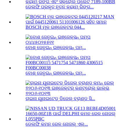
ଡେଲଫି ପ୍ରକୃତ ନୂତନ କ୍ୟାମ୍ ରିଙ୍ଗ...
BOSCH ମୂଳ ଇଞ୍ଜେକ୍ଟର 044...
ବୋଶ୍ ଜେନୁଇନ୍ ଇଞ୍ଜେକ୍ସନ୍ ପମ୍...
ବୋଶ୍ ଜେନୁଇନ୍ ଇଞ୍ଜେକ୍ସନ୍ ପମ୍...
ଚାଇନା ୟୁନାଇଟେଡ୍ ଡିଜେଲ୍ ବ୍ରାଣ୍ଡ ସି...
ଡେଲଫି କମନ ରେଳ ନୋଜଲ୍ ଏଲ୍...