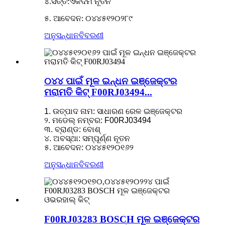
୪.ସର୍ତ୍ତ:ଏକଦମ ନୂତନ
୫. ଆବେଦନ: ୦୪୪୫୧୨୦୨୮୯
ଅନୁସନ୍ଧାନ
ବିବରଣୀ
୦୪୪ ପାଇଁ ମୂଳ ଇନ୍ଧନ ଇଞ୍ଜେକ୍ଟର
ମରାମତି କିଟ୍ F00RJ03494...
1. ଉତ୍ପାଦ ନାମ: ସାଧାରଣ ରେଳ ଇଞ୍ଜେକ୍ଟର
୨. ମଡେଲ୍ ନମ୍ବର: F00RJ03494
୩. ବ୍ରାଣ୍ଡ: ବୋଶ୍
୪. ଅବସ୍ଥା: ସମ୍ପୂର୍ଣ୍ଣ ନୂତନ
୫. ଆବେଦନ: ୦୪୪୫୧୨୦୧୬୨
ଅନୁସନ୍ଧାନ
ବିବରଣୀ
F00RJ03283 BOSCH ମୂଳ ଇଞ୍ଜେକ୍ଟର