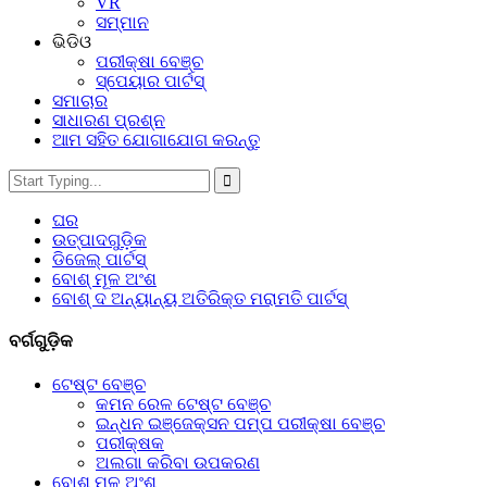
VR
ସମ୍ମାନ
ଭିଡିଓ
ପରୀକ୍ଷା ବେଞ୍ଚ
ସ୍ପେୟାର ପାର୍ଟସ୍‌
ସମାଚାର
ସାଧାରଣ ପ୍ରଶ୍ନ
ଆମ ସହିତ ଯୋଗାଯୋଗ କରନ୍ତୁ
ଘର
ଉତ୍ପାଦଗୁଡ଼ିକ
ଡିଜେଲ୍ ପାର୍ଟସ୍
ବୋଶ୍ ମୂଳ ଅଂଶ
ବୋଶ୍ ଦ ଅନ୍ୟାନ୍ୟ ଅତିରିକ୍ତ ମରାମତି ପାର୍ଟସ୍
ବର୍ଗଗୁଡ଼ିକ
ଟେଷ୍ଟ ବେଞ୍ଚ
କମନ ରେଳ ଟେଷ୍ଟ ବେଞ୍ଚ
ଇନ୍ଧନ ଇଞ୍ଜେକ୍ସନ ପମ୍ପ ପରୀକ୍ଷା ବେଞ୍ଚ
ପରୀକ୍ଷକ
ଅଲଗା କରିବା ଉପକରଣ
ବୋଶ୍ ମୂଳ ଅଂଶ