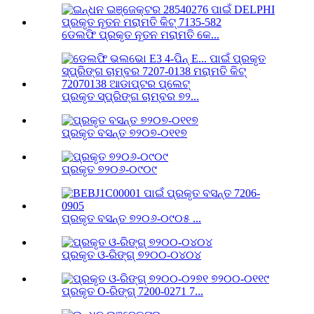
ଡେଲଫି ପ୍ରକୃତ ନୂତନ ମରାମତି କେ...
ପ୍ରକୃତ ସ୍ପ୍ରିଙ୍ଗ ଚାମ୍ବର ୭୨...
ପ୍ରକୃତ ବସନ୍ତ ୭୨୦୭-୦୧୧୭
ପ୍ରକୃତ ୭୨୦୬-୦୯୦୯
ପ୍ରକୃତ ବସନ୍ତ ୭୨୦୬-୦୯୦୫ ...
ପ୍ରକୃତ ଓ-ରିଙ୍ଗ୍ ୭୨୦୦-୦୪୦୪
ପ୍ରକୃତ O-ରିଙ୍ଗ୍ 7200-0271 7...