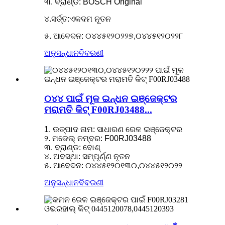
୩. ବ୍ରାଣ୍ଡ: BOSCH Original
୪.ସର୍ତ୍ତ:ଏକଦମ ନୂତନ
୫. ଆବେଦନ: ୦୪୪୫୧୨୦୨୨୭,୦୪୪୫୧୨୦୨୨୮
ଅନୁସନ୍ଧାନ
ବିବରଣୀ
୦୪୪ ପାଇଁ ମୂଳ ଇନ୍ଧନ ଇଞ୍ଜେକ୍ଟର
ମରାମତି କିଟ୍ F00RJ03488...
1. ଉତ୍ପାଦ ନାମ: ସାଧାରଣ ରେଳ ଇଞ୍ଜେକ୍ଟର
୨. ମଡେଲ୍ ନମ୍ବର: F00RJ03488
୩. ବ୍ରାଣ୍ଡ: ବୋଶ୍
୪. ଅବସ୍ଥା: ସମ୍ପୂର୍ଣ୍ଣ ନୂତନ
୫. ଆବେଦନ: ୦୪୪୫୧୨୦୧୩୦,୦୪୪୫୧୨୦୨୨
ଅନୁସନ୍ଧାନ
ବିବରଣୀ