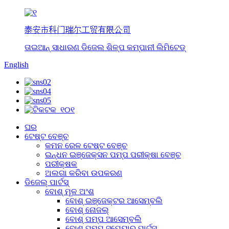
泰安市科门瑞尔工贸有限公司
ତାଇଆନ୍ ସାଧାରଣ ଡିଜେଲ ଶିଳ୍ପ କମ୍ପାନୀ ଲିମିଟେଡ୍
English
ଘର
ଟେଷ୍ଟ ବେଞ୍ଚ
କମନ ରେଳ ଟେଷ୍ଟ ବେଞ୍ଚ
ଇନ୍ଧନ ଇଞ୍ଜେକ୍ସନ ପମ୍ପ ପରୀକ୍ଷା ବେଞ୍ଚ
ପରୀକ୍ଷକ
ଅଲଗା କରିବା ଉପକରଣ
ଡିଜେଲ୍ ପାର୍ଟସ୍
ବୋଶ୍ ମୂଳ ଅଂଶ
ବୋଶ୍ ଇଞ୍ଜେକ୍ଟର ଆସେମ୍ବଲି
ବୋଶ୍ ନୋଜଲ୍
ବୋଶ୍ ପମ୍ପ ଆସେମ୍ବଲି
ବୋଶ୍ ପମ୍ପ ସ୍ପେୟାର୍ ପାର୍ଟସ୍