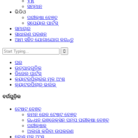
VR
ସମ୍ମାନ
ଭିଡିଓ
ପରୀକ୍ଷା ବେଞ୍ଚ
ସ୍ପେୟାର ପାର୍ଟସ୍‌
ସମାଚାର
ସାଧାରଣ ପ୍ରଶ୍ନ
ଆମ ସହିତ ଯୋଗାଯୋଗ କରନ୍ତୁ
ଘର
ଉତ୍ପାଦଗୁଡ଼ିକ
ଡିଜେଲ୍ ପାର୍ଟସ୍
କ୍ୟାଟରପିଲାରର ମୂଳ ଅଂଶ
କ୍ୟାଟରପିଲାର୍ ଭଲଭ୍
ବର୍ଗଗୁଡ଼ିକ
ଟେଷ୍ଟ ବେଞ୍ଚ
କମନ ରେଳ ଟେଷ୍ଟ ବେଞ୍ଚ
ଇନ୍ଧନ ଇଞ୍ଜେକ୍ସନ ପମ୍ପ ପରୀକ୍ଷା ବେଞ୍ଚ
ପରୀକ୍ଷକ
ଅଲଗା କରିବା ଉପକରଣ
ବୋଶ୍ ମୂଳ ଅଂଶ