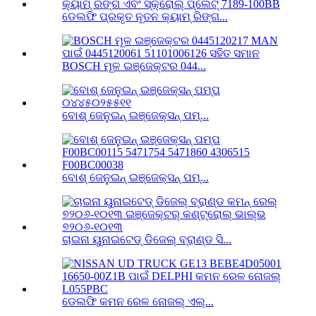
ଡେଲଫି ପ୍ରକୃତ ନୂତନ କ୍ୟାମ୍ ରିଙ୍ଗ...
BOSCH ମୂଳ ଇଞ୍ଜେକ୍ଟର 044...
ବୋଶ୍ ଜେନୁଇନ୍ ଇଞ୍ଜେକ୍ସନ୍ ପମ୍...
ବୋଶ୍ ଜେନୁଇନ୍ ଇଞ୍ଜେକ୍ସନ୍ ପମ୍...
ଚାଇନା ୟୁନାଇଟେଡ୍ ଡିଜେଲ୍ ବ୍ରାଣ୍ଡ ସି...
ଡେଲଫି କମନ ରେଳ ନୋଜଲ୍ ଏଲ୍...