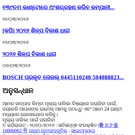
୧୩୯ତମ କାଣ୍ଟୋରେ ଅଂଶଗ୍ରହଣ କରିବ କମ୍ପାନୀ...
୨୧/୦୩/୨୦୨୬
[କପି] ୨୦୨୬ ଶିଳ୍ପ ବିକାଶ ଧାରା
୧୨/୦୩/୨୦୨୬
୨୦୨୬ ଶିଳ୍ପ ବିକାଶ ଧାରା
୦୭/୦୩/୨୦୨୬
BOSCH ପ୍ରକୃତ ନୋଜଲ୍ 0445110248 504088823...
ଅନୁସନ୍ଧାନ
ଆମର ଉତ୍ପାଦ କିମ୍ବା ମୂଲ୍ୟ ତାଲିକା ବିଷୟରେ ପଚାରିବା ପାଇଁ,
ଦୟାକରି ଆପଣଙ୍କ ଇମେଲ୍ ଆମକୁ ପଠାନ୍ତୁ ଏବଂ ଆମେ 24 ଘଣ୍ଟା
ମଧ୍ୟରେ ଯୋଗାଯୋଗ କରିବୁ।
ମୂଲ୍ୟ ତାଲିକା ପାଇଁ ପଚାରିବା
© କପିରାଇଟ୍ - ୨୦୧୦-୨୦୨୬ : ସର୍ବସତ୍ତ୍ଵ ସଂରକ୍ଷିତ।
鲁 ICP 备
16006062 号
ଗରମ ଉତ୍ପାଦଗୁଡ଼ିକ
-
ସାଇଟମ୍ୟାପ୍