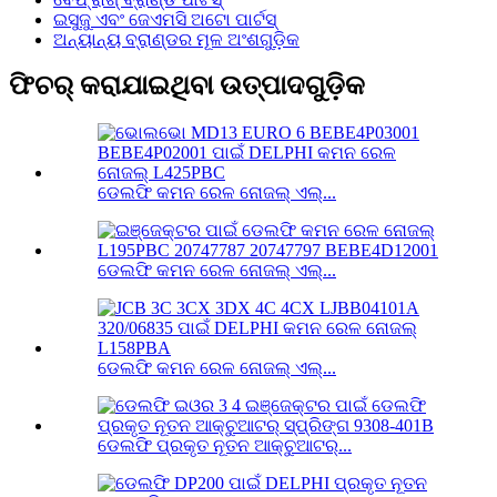
ଇସୁଜୁ ଏବଂ ଜେଏମସି ଅଟୋ ପାର୍ଟସ୍
ଅନ୍ୟାନ୍ୟ ବ୍ରାଣ୍ଡର ମୂଳ ଅଂଶଗୁଡ଼ିକ
ଫିଚର୍ କରାଯାଇଥିବା ଉତ୍ପାଦଗୁଡ଼ିକ
ଡେଲଫି କମନ ରେଳ ନୋଜଲ୍ ଏଲ୍...
ଡେଲଫି କମନ ରେଳ ନୋଜଲ୍ ଏଲ୍...
ଡେଲଫି କମନ ରେଳ ନୋଜଲ୍ ଏଲ୍...
ଡେଲଫି ପ୍ରକୃତ ନୂତନ ଆକ୍ଚୁଆଟର୍...