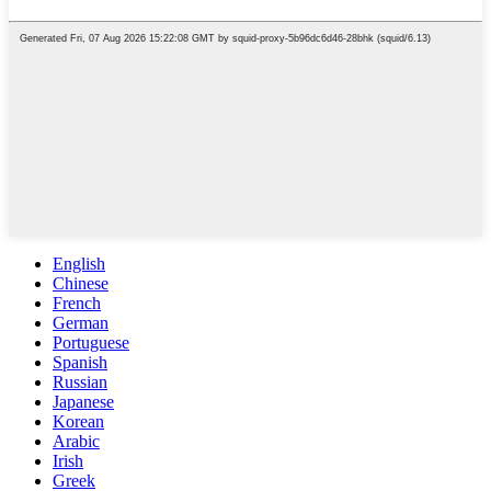
English
Chinese
French
German
Portuguese
Spanish
Russian
Japanese
Korean
Arabic
Irish
Greek