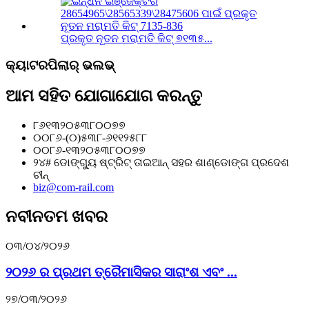
ପ୍ରକୃତ ନୂତନ ମରାମତି କିଟ୍ ୭୧୩୫...
କ୍ୟାଟରପିଲାର୍ ଭଲଭ୍
ଆମ ସହିତ ଯୋଗାଯୋଗ କରନ୍ତୁ
୮୬୧୩୨୦୫୩୮୦୦୭୭
୦୦୮୬-(୦)୫୩୮-୬୧୧୨୫୮୮
୦୦୮୬-୧୩୨୦୫୩୮୦୦୭୭
୨୪# ଡୋଙ୍ଗ୍ୟୁ ଷ୍ଟ୍ରିଟ୍ ତାଇଆନ୍ ସହର ଶାଣ୍ଡୋଙ୍ଗ ପ୍ରଦେଶ
ଚୀନ୍
biz@com-rail.com
ନବୀନତମ ଖବର
୦୩/୦୪/୨୦୨୬
୨୦୨୬ ର ପ୍ରଥମ ତ୍ରୈମାସିକର ସାରାଂଶ ଏବଂ ...
୨୭/୦୩/୨୦୨୬