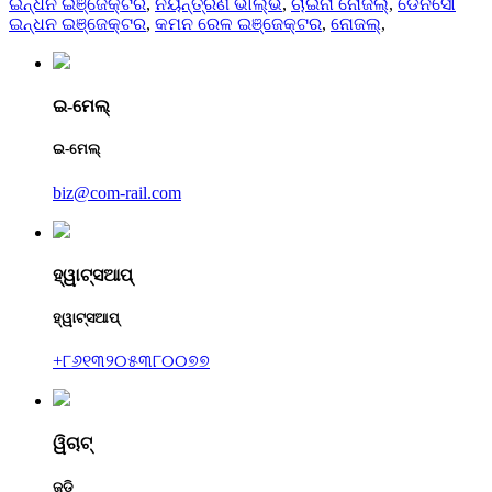
ଇନ୍ଧନ ଇଞ୍ଜେକ୍ଟର
,
ନିୟନ୍ତ୍ରଣ ଭାଲ୍ଭ
,
ଚାଇନା ନୋଜଲ୍
,
ଡେନସୋ
ଇନ୍ଧନ ଇଞ୍ଜେକ୍ଟର
,
କମନ ରେଳ ଇଞ୍ଜେକ୍ଟର
,
ନୋଜଲ୍
,
ଇ-ମେଲ୍
ଇ-ମେଲ୍
biz@com-rail.com
ହ୍ୱାଟ୍ସଆପ୍
ହ୍ୱାଟ୍ସଆପ୍
+୮୬୧୩୨୦୫୩୮୦୦୭୭
ୱିଚାଟ୍
ଜୁଡି