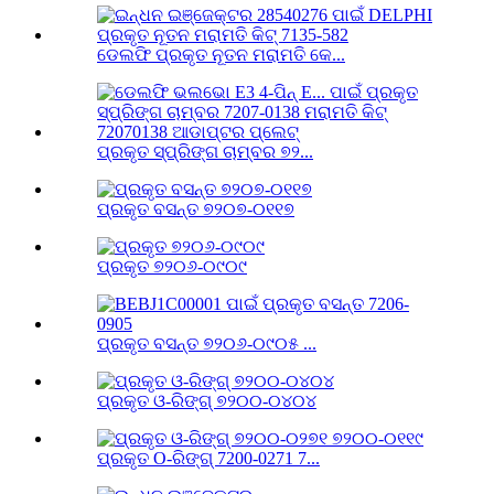
ଡେଲଫି ପ୍ରକୃତ ନୂତନ ମରାମତି କେ...
ପ୍ରକୃତ ସ୍ପ୍ରିଙ୍ଗ ଚାମ୍ବର ୭୨...
ପ୍ରକୃତ ବସନ୍ତ ୭୨୦୭-୦୧୧୭
ପ୍ରକୃତ ୭୨୦୬-୦୯୦୯
ପ୍ରକୃତ ବସନ୍ତ ୭୨୦୬-୦୯୦୫ ...
ପ୍ରକୃତ ଓ-ରିଙ୍ଗ୍ ୭୨୦୦-୦୪୦୪
ପ୍ରକୃତ O-ରିଙ୍ଗ୍ 7200-0271 7...