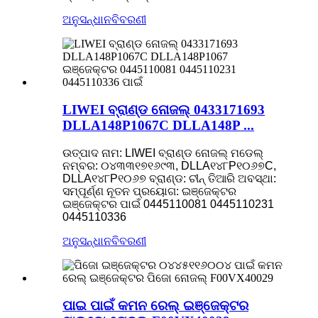
ଅନୁସନ୍ଧାନ
ବିବରଣୀ
LIWEI ବ୍ରାଣ୍ଡ ନୋଜଲ୍ 0433171693
DLLA148P1067C DLLA148P ...
ଉତ୍ପାଦ ନାମ: LIWEI ବ୍ରାଣ୍ଡ ନୋଜଲ୍
ମଡେଲ୍
ନମ୍ବର: ୦୪୩୩୧୭୧୬୯୩, DLLA୧୪୮P୧୦୬୭C,
DLLA୧୪୮P୧୦୬୭
ବ୍ରାଣ୍ଡ: ଚୀନ୍ ତିଆରି
ଅବସ୍ଥା:
ସମ୍ପୂର୍ଣ୍ଣ ନୂତନ
ପ୍ରୟୋଗ: ଇଞ୍ଜେକ୍ଟର
ଇଞ୍ଜେକ୍ଟର ପାଇଁ 0445110081 0445110231
0445110336
ଅନୁସନ୍ଧାନ
ବିବରଣୀ
ପାଇ ପାଇଁ କମନ ରେଲ୍ ଇଞ୍ଜେକ୍ଟର