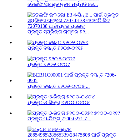
ଡେଲଫି ପ୍ରକୃତ ନୂତନ ମରାମତି କେ...
ପ୍ରକୃତ ସ୍ପ୍ରିଙ୍ଗ ଚାମ୍ବର ୭୨...
ପ୍ରକୃତ ବସନ୍ତ ୭୨୦୭-୦୧୧୭
ପ୍ରକୃତ ୭୨୦୬-୦୯୦୯
ପ୍ରକୃତ ବସନ୍ତ ୭୨୦୬-୦୯୦୫ ...
ପ୍ରକୃତ ଓ-ରିଙ୍ଗ୍ ୭୨୦୦-୦୪୦୪
ପ୍ରକୃତ O-ରିଙ୍ଗ୍ 7200-0271 7...