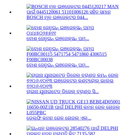
BOSCH ମୂଳ ଇଞ୍ଜେକ୍ଟର 044...
ବୋଶ୍ ଜେନୁଇନ୍ ଇଞ୍ଜେକ୍ସନ୍ ପମ୍...
ବୋଶ୍ ଜେନୁଇନ୍ ଇଞ୍ଜେକ୍ସନ୍ ପମ୍...
ଚାଇନା ୟୁନାଇଟେଡ୍ ଡିଜେଲ୍ ବ୍ରାଣ୍ଡ ସି...
ଡେଲଫି କମନ ରେଳ ନୋଜଲ୍ ଏଲ୍...