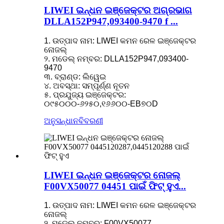
LIWEI ଇନ୍ଧନ ଇଞ୍ଜେକ୍ଟର ଅଗ୍ରଭାଗ
DLLA152P947,093400-9470 f ...
1. ଉତ୍ପାଦ ନାମ: LIWEI କମନ ରେଳ ଇଞ୍ଜେକ୍ଟର
ନୋଜଲ୍
୨. ମଡେଲ୍ ନମ୍ବର: DLLA152P947,093400-
9470
୩. ବ୍ରାଣ୍ଡ: ଲିୱେଇ
୪. ଅବସ୍ଥା: ସମ୍ପୂର୍ଣ୍ଣ ନୂତନ
୫. ପ୍ରଯୁଜ୍ୟ ଇଞ୍ଜେକ୍ଟର:
୦୯୫୦୦୦-୬୨୫୦,୧୬୬୦୦-EB୭୦D
ଅନୁସନ୍ଧାନ
ବିବରଣୀ
LIWEI ଇନ୍ଧନ ଇଞ୍ଜେକ୍ଟର ନୋଜଲ୍
F00VX50077 04451 ପାଇଁ ଫିଟ୍ ହୁଏ...
1. ଉତ୍ପାଦ ନାମ: LIWEI କମନ ରେଳ ଇଞ୍ଜେକ୍ଟର
ନୋଜଲ୍
୨. ମଡେଲ୍ ନମ୍ବର: F00VX50077