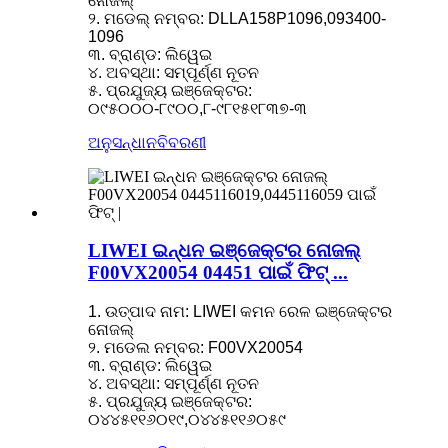
ନୋଜଲ୍
୨. ମଡେଲ୍ ନମ୍ବର: DLLA158P1096,093400-
1096
୩. ବ୍ରାଣ୍ଡ: ଲିୱେଇ
୪. ଅବସ୍ଥା: ସମ୍ପୂର୍ଣ୍ଣ ନୂତନ
୫. ପ୍ରଯୁଜ୍ୟ ଇଞ୍ଜେକ୍ଟର:
୦୯୫୦୦୦-୮୯୦୦,୮-୯୮୧୫୧୮୩୭-୩
ଅନୁସନ୍ଧାନ
ବିବରଣୀ
LIWEI ଇନ୍ଧନ ଇଞ୍ଜେକ୍ଟର ନୋଜଲ୍
F00VX20054 04451 ପାଇଁ ଫିଟ୍ ...
1. ଉତ୍ପାଦ ନାମ: LIWEI କମନ ରେଳ ଇଞ୍ଜେକ୍ଟର
ନୋଜଲ୍
୨. ମଡେଲ ନମ୍ବର: F00VX20054
୩. ବ୍ରାଣ୍ଡ: ଲିୱେଇ
୪. ଅବସ୍ଥା: ସମ୍ପୂର୍ଣ୍ଣ ନୂତନ
୫. ପ୍ରଯୁଜ୍ୟ ଇଞ୍ଜେକ୍ଟର:
୦୪୪୫୧୧୬୦୧୯,୦୪୪୫୧୧୬୦୫୯