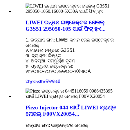
LIWEI ଇନ୍ଧନ ଇଞ୍ଜେକ୍ଟର ନୋଜଲ୍
G3S51 295050-105 ପାଇଁ ଫିଟ୍ ହୁଏ...
1. ଉତ୍ପାଦ ନାମ: LIWEI କମନ ରେଳ ଇଞ୍ଜେକ୍ଟର
ନୋଜଲ୍
୨. ମଡେଲ ନମ୍ବର: G3S51
୩. ବ୍ରାଣ୍ଡ: ଲିୱେଇ
୪. ଅବସ୍ଥା: ସମ୍ପୂର୍ଣ୍ଣ ନୂତନ
୫. ପ୍ରଯୁଜ୍ୟ ଇଞ୍ଜେକ୍ଟର:
୨୯୫୦୫୦-୧୦୫୦,୧୬୬୦୦-୫X୩୦A
ଅନୁସନ୍ଧାନ
ବିବରଣୀ
Piezo Injector 044 ପାଇଁ LIWEI ବ୍ରାଣ୍ଡ
ନୋଜଲ୍ F00VX20054...
ଉତ୍ପାଦ ନାମ: ଇଞ୍ଜେକ୍ଟର ନୋଜଲ୍