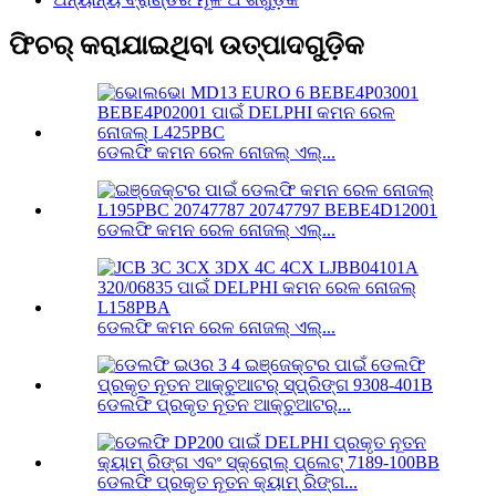
ଫିଚର୍ କରାଯାଇଥିବା ଉତ୍ପାଦଗୁଡ଼ିକ
ଡେଲଫି କମନ ରେଳ ନୋଜଲ୍ ଏଲ୍...
ଡେଲଫି କମନ ରେଳ ନୋଜଲ୍ ଏଲ୍...
ଡେଲଫି କମନ ରେଳ ନୋଜଲ୍ ଏଲ୍...
ଡେଲଫି ପ୍ରକୃତ ନୂତନ ଆକ୍ଚୁଆଟର୍...
ଡେଲଫି ପ୍ରକୃତ ନୂତନ କ୍ୟାମ୍ ରିଙ୍ଗ...