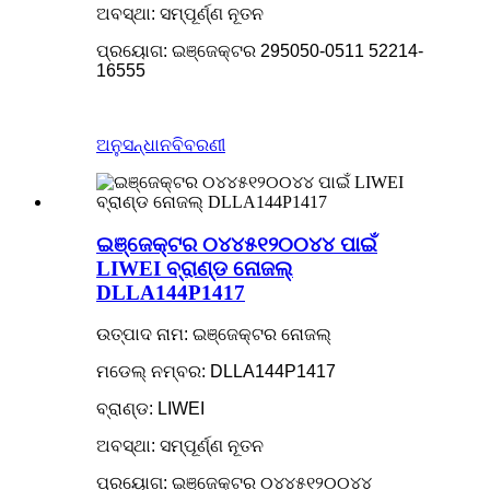
ଅବସ୍ଥା: ସମ୍ପୂର୍ଣ୍ଣ ନୂତନ
ପ୍ରୟୋଗ: ଇଞ୍ଜେକ୍ଟର 295050-0511 52214-
16555
ଅନୁସନ୍ଧାନ
ବିବରଣୀ
ଇଞ୍ଜେକ୍ଟର ୦୪୪୫୧୨୦୦୪୪ ପାଇଁ
LIWEI ବ୍ରାଣ୍ଡ ନୋଜଲ୍
DLLA144P1417
ଉତ୍ପାଦ ନାମ: ଇଞ୍ଜେକ୍ଟର ନୋଜଲ୍
ମଡେଲ୍ ନମ୍ବର: DLLA144P1417
ବ୍ରାଣ୍ଡ: LIWEI
ଅବସ୍ଥା: ସମ୍ପୂର୍ଣ୍ଣ ନୂତନ
ପ୍ରୟୋଗ: ଇଞ୍ଜେକ୍ଟର ୦୪୪୫୧୨୦୦୪୪