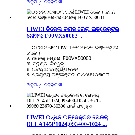
ଅନୁସନ୍ଧାନ
ବିବରଣୀ
LIWEI ଡିଜେଲ କମନ ରେଲ୍ ଇଞ୍ଜେକ୍ଟର
ନୋଜଲ୍ F00VX50083 ...
1. ଉତ୍ପାଦ ନାମ: LIWEI କମନ ରେଳ ଇଞ୍ଜେକ୍ଟର
ନୋଜଲ୍
୨. ମଡେଲ୍ ନମ୍ବର: F00VX50083
୩. ବ୍ରାଣ୍ଡ: ଲିୱେଇ
୪. ଅବସ୍ଥା: ସମ୍ପୂର୍ଣ୍ଣ ନୂତନ
୫. ପ୍ରଯୁଜ୍ୟ ଇଞ୍ଜେକ୍ଟର: ୦୪୪୫୧୨୦୩୦୩
ଅନୁସନ୍ଧାନ
ବିବରଣୀ
LIWEI ଇନ୍ଧନ ଇଞ୍ଜେକ୍ଟର ନୋଜଲ୍
DLLA145P1024,093400-1024 ...