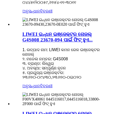
୦୪୪୫୧୨୦୦୫୯,୬୭୫୪-୧୧-୩୦୧୧
ଅନୁସନ୍ଧାନ
ବିବରଣୀ
LIWEI ଇନ୍ଧନ ଇଞ୍ଜେକ୍ଟର ନୋଜଲ୍
G4S008 23670-094 ପାଇଁ ଫିଟ୍ ହୁଏ...
1. ଉତ୍ପାଦ ନାମ: LIWEI କମନ ରେଳ ଇଞ୍ଜେକ୍ଟର
ନୋଜଲ୍
୨. ମଡେଲ ନମ୍ବର: G4S008
୩. ବ୍ରାଣ୍ଡ: ଲିୱେଇ
୪. ଅବସ୍ଥା: ସମ୍ପୂର୍ଣ୍ଣ ନୂତନ
୫. ପ୍ରଯୁଜ୍ୟ ଇଞ୍ଜେକ୍ଟର:
୨୩୬୭୦-୦୯୪୩୦,୨୩୬୭୦-୦ଇ୦୨୦
ଅନୁସନ୍ଧାନ
ବିବରଣୀ
LIWEI ଇନ୍ଧନ ଇଞ୍ଜେକ୍ଟର ନୋଜଲ୍