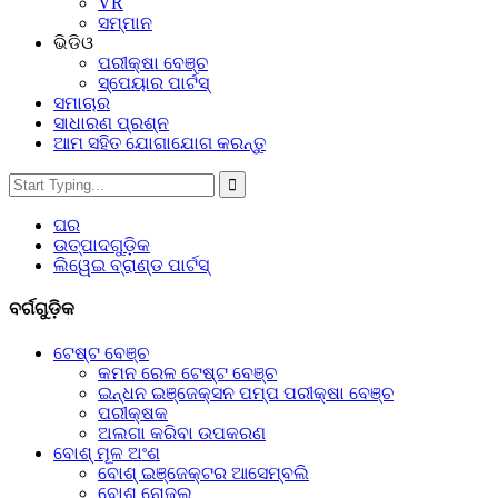
VR
ସମ୍ମାନ
ଭିଡିଓ
ପରୀକ୍ଷା ବେଞ୍ଚ
ସ୍ପେୟାର ପାର୍ଟସ୍‌
ସମାଚାର
ସାଧାରଣ ପ୍ରଶ୍ନ
ଆମ ସହିତ ଯୋଗାଯୋଗ କରନ୍ତୁ
ଘର
ଉତ୍ପାଦଗୁଡ଼ିକ
ଲିୱେଇ ବ୍ରାଣ୍ଡ ପାର୍ଟସ୍
ବର୍ଗଗୁଡ଼ିକ
ଟେଷ୍ଟ ବେଞ୍ଚ
କମନ ରେଳ ଟେଷ୍ଟ ବେଞ୍ଚ
ଇନ୍ଧନ ଇଞ୍ଜେକ୍ସନ ପମ୍ପ ପରୀକ୍ଷା ବେଞ୍ଚ
ପରୀକ୍ଷକ
ଅଲଗା କରିବା ଉପକରଣ
ବୋଶ୍ ମୂଳ ଅଂଶ
ବୋଶ୍ ଇଞ୍ଜେକ୍ଟର ଆସେମ୍ବଲି
ବୋଶ୍ ନୋଜଲ୍