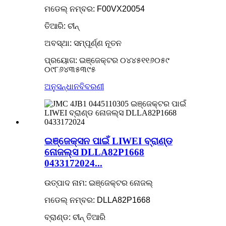
ମଡେଲ୍ ନମ୍ବର: F00VX20054
ତିଆରି: ଚୀନ୍
ଅବସ୍ଥା: ସମ୍ପୂର୍ଣ୍ଣ ନୂତନ
ପ୍ରୟୋଗ: ଇଞ୍ଜେକ୍ଟର ୦୪୪୫୧୧୬୦୫୯
୦୯୮୬୪୩୫୩୯୫
ଅନୁସନ୍ଧାନ
ବିବରଣୀ
ଇଞ୍ଜେକ୍ସନ ପାଇଁ LIWEI ବ୍ରାଣ୍ଡ
ନୋଜଲ୍ସ DLLA82P1668
0433172024...
ଉତ୍ପାଦ ନାମ: ଇଞ୍ଜେକ୍ଟର ନୋଜଲ୍
ମଡେଲ୍ ନମ୍ବର: DLLA82P1668
ବ୍ରାଣ୍ଡ: ଚୀନ୍ ତିଆରି