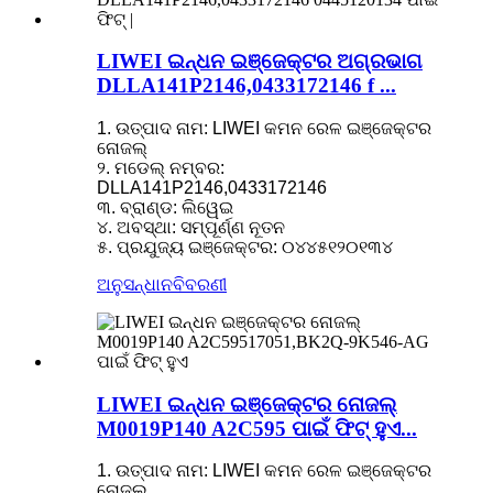
LIWEI ଇନ୍ଧନ ଇଞ୍ଜେକ୍ଟର ଅଗ୍ରଭାଗ
DLLA141P2146,0433172146 f ...
1. ଉତ୍ପାଦ ନାମ: LIWEI କମନ ରେଳ ଇଞ୍ଜେକ୍ଟର
ନୋଜଲ୍
୨. ମଡେଲ୍ ନମ୍ବର:
DLLA141P2146,0433172146
୩. ବ୍ରାଣ୍ଡ: ଲିୱେଇ
୪. ଅବସ୍ଥା: ସମ୍ପୂର୍ଣ୍ଣ ନୂତନ
୫. ପ୍ରଯୁଜ୍ୟ ଇଞ୍ଜେକ୍ଟର: ୦୪୪୫୧୨୦୧୩୪
ଅନୁସନ୍ଧାନ
ବିବରଣୀ
LIWEI ଇନ୍ଧନ ଇଞ୍ଜେକ୍ଟର ନୋଜଲ୍
M0019P140 A2C595 ପାଇଁ ଫିଟ୍ ହୁଏ...
1. ଉତ୍ପାଦ ନାମ: LIWEI କମନ ରେଳ ଇଞ୍ଜେକ୍ଟର
ନୋଜଲ୍