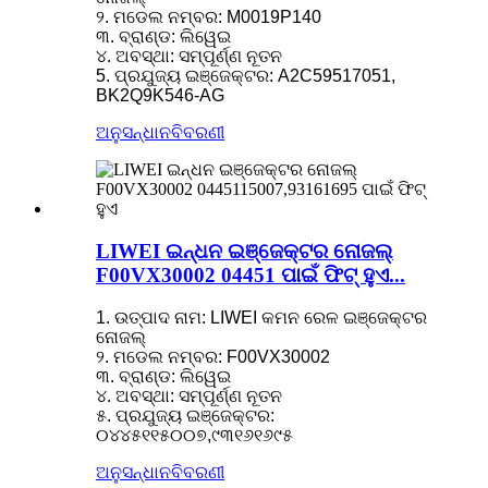
୨. ମଡେଲ ନମ୍ବର: M0019P140
୩. ବ୍ରାଣ୍ଡ: ଲିୱେଇ
୪. ଅବସ୍ଥା: ସମ୍ପୂର୍ଣ୍ଣ ନୂତନ
5. ପ୍ରଯୁଜ୍ୟ ଇଞ୍ଜେକ୍ଟର: A2C59517051,
BK2Q9K546-AG
ଅନୁସନ୍ଧାନ
ବିବରଣୀ
LIWEI ଇନ୍ଧନ ଇଞ୍ଜେକ୍ଟର ନୋଜଲ୍
F00VX30002 04451 ପାଇଁ ଫିଟ୍ ହୁଏ...
1. ଉତ୍ପାଦ ନାମ: LIWEI କମନ ରେଳ ଇଞ୍ଜେକ୍ଟର
ନୋଜଲ୍
୨. ମଡେଲ ନମ୍ବର: F00VX30002
୩. ବ୍ରାଣ୍ଡ: ଲିୱେଇ
୪. ଅବସ୍ଥା: ସମ୍ପୂର୍ଣ୍ଣ ନୂତନ
୫. ପ୍ରଯୁଜ୍ୟ ଇଞ୍ଜେକ୍ଟର:
୦୪୪୫୧୧୫୦୦୭,୯୩୧୬୧୬୯୫
ଅନୁସନ୍ଧାନ
ବିବରଣୀ