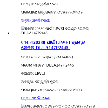
ଅବସ୍ଥା: ସମ୍ପୂର୍ଣ୍ଣ ନୂତନ
ପ୍ରୟୋଗ: ଇଞ୍ଜେକ୍ଟର ୦୪୪୫୧୧୦୩୦୫
ଅନୁସନ୍ଧାନ
ବିବରଣୀ
0445120380 ପାଇଁ LIWEI ବ୍ରାଣ୍ଡ
ନୋଜଲ୍ DLLA147P2445 |
ଉତ୍ପାଦ ନାମ: ଇଞ୍ଜେକ୍ଟର ନୋଜଲ୍
ମଡେଲ୍ ନମ୍ବର: DLLA147P2445
ବ୍ରାଣ୍ଡ: LIWEI
ଅବସ୍ଥା: ସମ୍ପୂର୍ଣ୍ଣ ନୂତନ
ପ୍ରୟୋଗ: ଇଞ୍ଜେକ୍ଟର ୦୪୪୫୧୨୦୩୮୦
ଅନୁସନ୍ଧାନ
ବିବରଣୀ