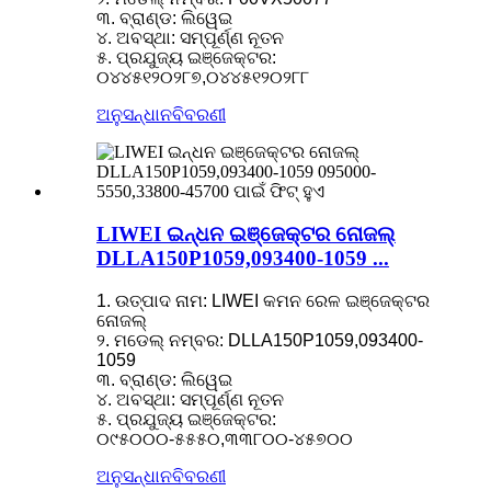
୩. ବ୍ରାଣ୍ଡ: ଲିୱେଇ
୪. ଅବସ୍ଥା: ସମ୍ପୂର୍ଣ୍ଣ ନୂତନ
୫. ପ୍ରଯୁଜ୍ୟ ଇଞ୍ଜେକ୍ଟର:
୦୪୪୫୧୨୦୨୮୭,୦୪୪୫୧୨୦୨୮୮
ଅନୁସନ୍ଧାନ
ବିବରଣୀ
LIWEI ଇନ୍ଧନ ଇଞ୍ଜେକ୍ଟର ନୋଜଲ୍
DLLA150P1059,093400-1059 ...
1. ଉତ୍ପାଦ ନାମ: LIWEI କମନ ରେଳ ଇଞ୍ଜେକ୍ଟର
ନୋଜଲ୍
୨. ମଡେଲ୍ ନମ୍ବର: DLLA150P1059,093400-
1059
୩. ବ୍ରାଣ୍ଡ: ଲିୱେଇ
୪. ଅବସ୍ଥା: ସମ୍ପୂର୍ଣ୍ଣ ନୂତନ
୫. ପ୍ରଯୁଜ୍ୟ ଇଞ୍ଜେକ୍ଟର:
୦୯୫୦୦୦-୫୫୫୦,୩୩୮୦୦-୪୫୭୦୦
ଅନୁସନ୍ଧାନ
ବିବରଣୀ