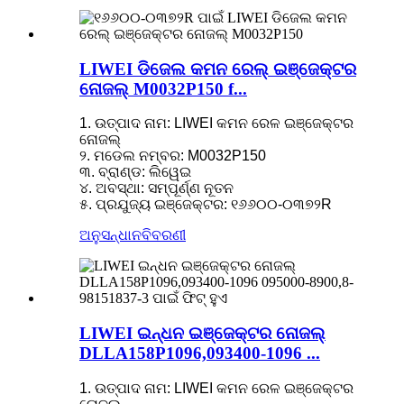
LIWEI ଡିଜେଲ କମନ ରେଲ୍ ଇଞ୍ଜେକ୍ଟର
ନୋଜଲ୍ M0032P150 f...
1. ଉତ୍ପାଦ ନାମ: LIWEI କମନ ରେଳ ଇଞ୍ଜେକ୍ଟର
ନୋଜଲ୍
୨. ମଡେଲ ନମ୍ବର: M0032P150
୩. ବ୍ରାଣ୍ଡ: ଲିୱେଇ
୪. ଅବସ୍ଥା: ସମ୍ପୂର୍ଣ୍ଣ ନୂତନ
୫. ପ୍ରଯୁଜ୍ୟ ଇଞ୍ଜେକ୍ଟର: ୧୬୬୦୦-୦୩୭୨R
ଅନୁସନ୍ଧାନ
ବିବରଣୀ
LIWEI ଇନ୍ଧନ ଇଞ୍ଜେକ୍ଟର ନୋଜଲ୍
DLLA158P1096,093400-1096 ...
1. ଉତ୍ପାଦ ନାମ: LIWEI କମନ ରେଳ ଇଞ୍ଜେକ୍ଟର