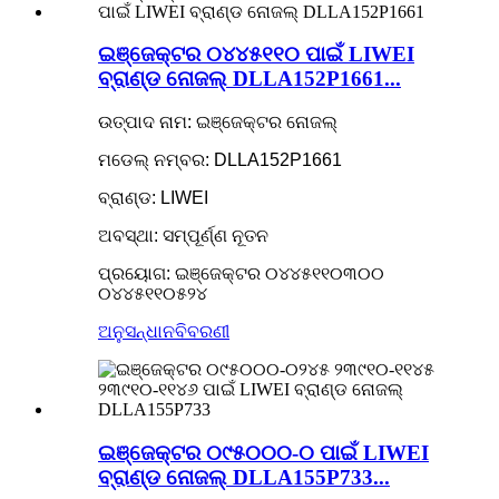
ଇଞ୍ଜେକ୍ଟର ୦୪୪୫୧୧୦ ପାଇଁ LIWEI
ବ୍ରାଣ୍ଡ ନୋଜଲ୍ DLLA152P1661...
ଉତ୍ପାଦ ନାମ: ଇଞ୍ଜେକ୍ଟର ନୋଜଲ୍
ମଡେଲ୍ ନମ୍ବର: DLLA152P1661
ବ୍ରାଣ୍ଡ: LIWEI
ଅବସ୍ଥା: ସମ୍ପୂର୍ଣ୍ଣ ନୂତନ
ପ୍ରୟୋଗ: ଇଞ୍ଜେକ୍ଟର ୦୪୪୫୧୧୦୩୦୦
୦୪୪୫୧୧୦୫୨୪
ଅନୁସନ୍ଧାନ
ବିବରଣୀ
ଇଞ୍ଜେକ୍ଟର ୦୯୫୦୦୦-୦ ପାଇଁ LIWEI
ବ୍ରାଣ୍ଡ ନୋଜଲ୍ DLLA155P733...