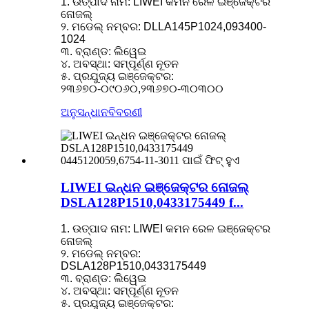
1. ଉତ୍ପାଦ ନାମ: LIWEI କମନ ରେଳ ଇଞ୍ଜେକ୍ଟର
ନୋଜଲ୍
୨. ମଡେଲ୍ ନମ୍ବର: DLLA145P1024,093400-
1024
୩. ବ୍ରାଣ୍ଡ: ଲିୱେଇ
୪. ଅବସ୍ଥା: ସମ୍ପୂର୍ଣ୍ଣ ନୂତନ
୫. ପ୍ରଯୁଜ୍ୟ ଇଞ୍ଜେକ୍ଟର:
୨୩୬୭୦-୦୯୦୬୦,୨୩୬୭୦-୩୦୩୦୦
ଅନୁସନ୍ଧାନ
ବିବରଣୀ
LIWEI ଇନ୍ଧନ ଇଞ୍ଜେକ୍ଟର ନୋଜଲ୍
DSLA128P1510,0433175449 f...
1. ଉତ୍ପାଦ ନାମ: LIWEI କମନ ରେଳ ଇଞ୍ଜେକ୍ଟର
ନୋଜଲ୍
୨. ମଡେଲ୍ ନମ୍ବର:
DSLA128P1510,0433175449
୩. ବ୍ରାଣ୍ଡ: ଲିୱେଇ
୪. ଅବସ୍ଥା: ସମ୍ପୂର୍ଣ୍ଣ ନୂତନ
୫. ପ୍ରଯୁଜ୍ୟ ଇଞ୍ଜେକ୍ଟର: