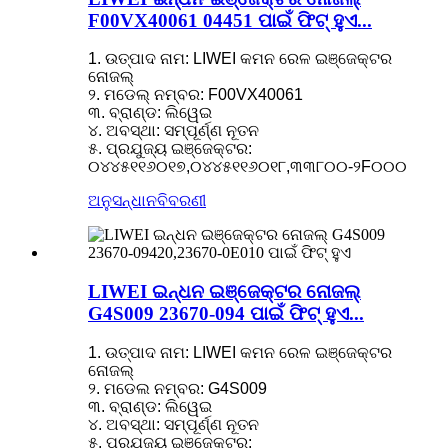
F00VX40061 04451 ପାଇଁ ଫିଟ୍ ହୁଏ...
1. ଉତ୍ପାଦ ନାମ: LIWEI କମନ ରେଳ ଇଞ୍ଜେକ୍ଟର
ନୋଜଲ୍
୨. ମଡେଲ୍ ନମ୍ବର: F00VX40061
୩. ବ୍ରାଣ୍ଡ: ଲିୱେଇ
୪. ଅବସ୍ଥା: ସମ୍ପୂର୍ଣ୍ଣ ନୂତନ
୫. ପ୍ରଯୁଜ୍ୟ ଇଞ୍ଜେକ୍ଟର:
୦୪୪୫୧୧୬୦୧୭,୦୪୪୫୧୧୬୦୧୮,୩୩୮୦୦-୨F୦୦୦
ଅନୁସନ୍ଧାନ
ବିବରଣୀ
LIWEI ଇନ୍ଧନ ଇଞ୍ଜେକ୍ଟର ନୋଜଲ୍
G4S009 23670-094 ପାଇଁ ଫିଟ୍ ହୁଏ...
1. ଉତ୍ପାଦ ନାମ: LIWEI କମନ ରେଳ ଇଞ୍ଜେକ୍ଟର
ନୋଜଲ୍
୨. ମଡେଲ ନମ୍ବର: G4S009
୩. ବ୍ରାଣ୍ଡ: ଲିୱେଇ
୪. ଅବସ୍ଥା: ସମ୍ପୂର୍ଣ୍ଣ ନୂତନ
୫. ପ୍ରଯୁଜ୍ୟ ଇଞ୍ଜେକ୍ଟର: