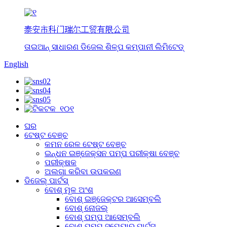
泰安市科门瑞尔工贸有限公司
ତାଇଆନ୍ ସାଧାରଣ ଡିଜେଲ ଶିଳ୍ପ କମ୍ପାନୀ ଲିମିଟେଡ୍
English
ଘର
ଟେଷ୍ଟ ବେଞ୍ଚ
କମନ ରେଳ ଟେଷ୍ଟ ବେଞ୍ଚ
ଇନ୍ଧନ ଇଞ୍ଜେକ୍ସନ ପମ୍ପ ପରୀକ୍ଷା ବେଞ୍ଚ
ପରୀକ୍ଷକ
ଅଲଗା କରିବା ଉପକରଣ
ଡିଜେଲ୍ ପାର୍ଟସ୍
ବୋଶ୍ ମୂଳ ଅଂଶ
ବୋଶ୍ ଇଞ୍ଜେକ୍ଟର ଆସେମ୍ବଲି
ବୋଶ୍ ନୋଜଲ୍
ବୋଶ୍ ପମ୍ପ ଆସେମ୍ବଲି
ବୋଶ୍ ପମ୍ପ ସ୍ପେୟାର୍ ପାର୍ଟସ୍