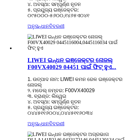
୪. ଅବସ୍ଥା: ସମ୍ପୂର୍ଣ୍ଣ ନୂତନ
୫. ପ୍ରଯୁଜ୍ୟ ଇଞ୍ଜେକ୍ଟର:
୦୯୫୦୦୦-୫୬୦୦,୧୪୬୫ଏ୦୪୧
ଅନୁସନ୍ଧାନ
ବିବରଣୀ
LIWEI ଇନ୍ଧନ ଇଞ୍ଜେକ୍ଟର ନୋଜଲ୍
F00VX40029 04451 ପାଇଁ ଫିଟ୍ ହୁଏ...
1. ଉତ୍ପାଦ ନାମ: LIWEI କମନ ରେଳ ଇଞ୍ଜେକ୍ଟର
ନୋଜଲ୍
୨. ମଡେଲ୍ ନମ୍ବର: F00VX40029
୩. ବ୍ରାଣ୍ଡ: ଲିୱେଇ
୪. ଅବସ୍ଥା: ସମ୍ପୂର୍ଣ୍ଣ ନୂତନ
୫. ପ୍ରଯୁଜ୍ୟ ଇଞ୍ଜେକ୍ଟର:
୦୪୪୫୧୧୬୦୦୪,୦୪୪୫୧୧୬୦୩୪
ଅନୁସନ୍ଧାନ
ବିବରଣୀ