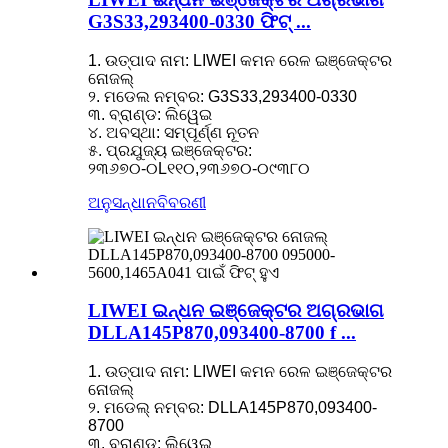
G3S33,293400-0330 ଫିଟ୍ ...
1. ଉତ୍ପାଦ ନାମ: LIWEI କମନ ରେଳ ଇଞ୍ଜେକ୍ଟର
ନୋଜଲ୍
୨. ମଡେଲ ନମ୍ବର: G3S33,293400-0330
୩. ବ୍ରାଣ୍ଡ: ଲିୱେଇ
୪. ଅବସ୍ଥା: ସମ୍ପୂର୍ଣ୍ଣ ନୂତନ
୫. ପ୍ରଯୁଜ୍ୟ ଇଞ୍ଜେକ୍ଟର:
୨୩୬୭୦-୦L୧୧୦,୨୩୬୭୦-୦୯୩୮୦
ଅନୁସନ୍ଧାନ
ବିବରଣୀ
LIWEI ଇନ୍ଧନ ଇଞ୍ଜେକ୍ଟର ଅଗ୍ରଭାଗ
DLLA145P870,093400-8700 f ...
1. ଉତ୍ପାଦ ନାମ: LIWEI କମନ ରେଳ ଇଞ୍ଜେକ୍ଟର
ନୋଜଲ୍
୨. ମଡେଲ୍ ନମ୍ବର: DLLA145P870,093400-
8700
୩. ବ୍ରାଣ୍ଡ: ଲିୱେଇ