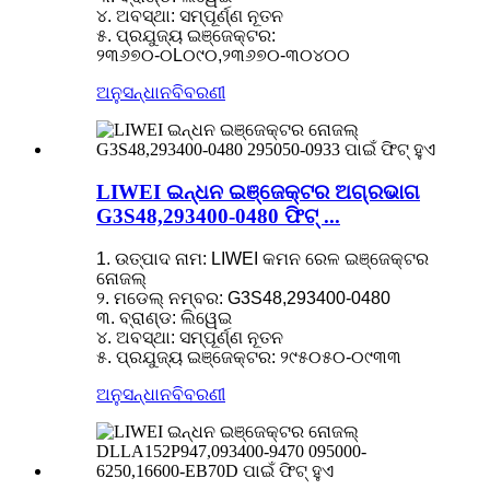
୪. ଅବସ୍ଥା: ସମ୍ପୂର୍ଣ୍ଣ ନୂତନ
୫. ପ୍ରଯୁଜ୍ୟ ଇଞ୍ଜେକ୍ଟର:
୨୩୬୭୦-୦L୦୯୦,୨୩୬୭୦-୩୦୪୦୦
ଅନୁସନ୍ଧାନ
ବିବରଣୀ
LIWEI ଇନ୍ଧନ ଇଞ୍ଜେକ୍ଟର ଅଗ୍ରଭାଗ
G3S48,293400-0480 ଫିଟ୍ ...
1. ଉତ୍ପାଦ ନାମ: LIWEI କମନ ରେଳ ଇଞ୍ଜେକ୍ଟର
ନୋଜଲ୍
୨. ମଡେଲ୍ ନମ୍ବର: G3S48,293400-0480
୩. ବ୍ରାଣ୍ଡ: ଲିୱେଇ
୪. ଅବସ୍ଥା: ସମ୍ପୂର୍ଣ୍ଣ ନୂତନ
୫. ପ୍ରଯୁଜ୍ୟ ଇଞ୍ଜେକ୍ଟର: ୨୯୫୦୫୦-୦୯୩୩
ଅନୁସନ୍ଧାନ
ବିବରଣୀ