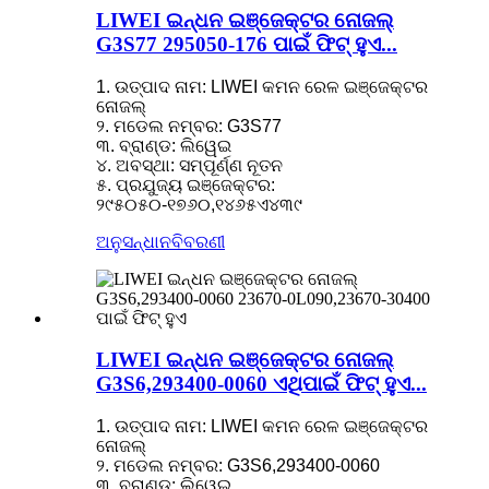
LIWEI ଇନ୍ଧନ ଇଞ୍ଜେକ୍ଟର ନୋଜଲ୍
G3S77 295050-176 ପାଇଁ ଫିଟ୍ ହୁଏ...
1. ଉତ୍ପାଦ ନାମ: LIWEI କମନ ରେଳ ଇଞ୍ଜେକ୍ଟର
ନୋଜଲ୍
୨. ମଡେଲ ନମ୍ବର: G3S77
୩. ବ୍ରାଣ୍ଡ: ଲିୱେଇ
୪. ଅବସ୍ଥା: ସମ୍ପୂର୍ଣ୍ଣ ନୂତନ
୫. ପ୍ରଯୁଜ୍ୟ ଇଞ୍ଜେକ୍ଟର:
୨୯୫୦୫୦-୧୭୬୦,୧୪୬୫ଏ୪୩୯
ଅନୁସନ୍ଧାନ
ବିବରଣୀ
LIWEI ଇନ୍ଧନ ଇଞ୍ଜେକ୍ଟର ନୋଜଲ୍
G3S6,293400-0060 ଏଥିପାଇଁ ଫିଟ୍ ହୁଏ...
1. ଉତ୍ପାଦ ନାମ: LIWEI କମନ ରେଳ ଇଞ୍ଜେକ୍ଟର
ନୋଜଲ୍
୨. ମଡେଲ ନମ୍ବର: G3S6,293400-0060
୩. ବ୍ରାଣ୍ଡ: ଲିୱେଇ