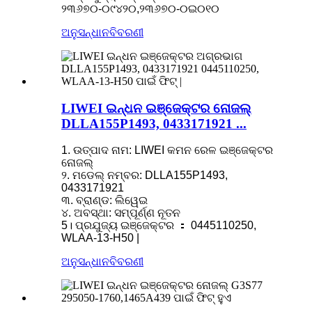
୨୩୬୭୦-୦୯୪୨୦,୨୩୬୭୦-୦ଇ୦୧୦
ଅନୁସନ୍ଧାନ
ବିବରଣୀ
LIWEI ଇନ୍ଧନ ଇଞ୍ଜେକ୍ଟର ନୋଜଲ୍
DLLA155P1493, 0433171921 ...
1. ଉତ୍ପାଦ ନାମ: LIWEI କମନ ରେଳ ଇଞ୍ଜେକ୍ଟର
ନୋଜଲ୍
୨. ମଡେଲ୍ ନମ୍ବର: DLLA155P1493,
0433171921
୩. ବ୍ରାଣ୍ଡ: ଲିୱେଇ
୪. ଅବସ୍ଥା: ସମ୍ପୂର୍ଣ୍ଣ ନୂତନ
5। ପ୍ରଯୁଜ୍ୟ ଇଞ୍ଜେକ୍ଟର ： 0445110250,
WLAA-13-H50 |
ଅନୁସନ୍ଧାନ
ବିବରଣୀ