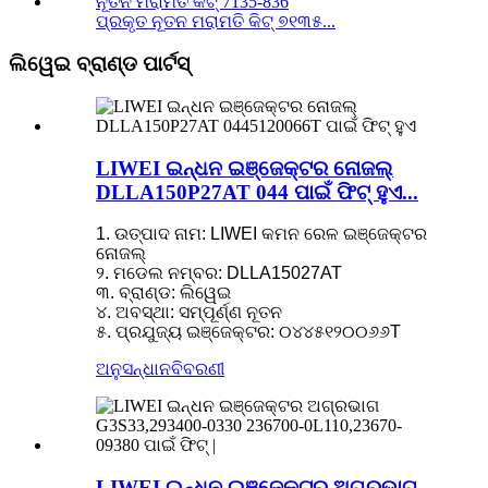
ପ୍ରକୃତ ନୂତନ ମରାମତି କିଟ୍ ୭୧୩୫...
ଲିୱେଇ ବ୍ରାଣ୍ଡ ପାର୍ଟସ୍
LIWEI ଇନ୍ଧନ ଇଞ୍ଜେକ୍ଟର ନୋଜଲ୍
DLLA150P27AT 044 ପାଇଁ ଫିଟ୍ ହୁଏ...
1. ଉତ୍ପାଦ ନାମ: LIWEI କମନ ରେଳ ଇଞ୍ଜେକ୍ଟର
ନୋଜଲ୍
୨. ମଡେଲ ନମ୍ବର: DLLA15027AT
୩. ବ୍ରାଣ୍ଡ: ଲିୱେଇ
୪. ଅବସ୍ଥା: ସମ୍ପୂର୍ଣ୍ଣ ନୂତନ
୫. ପ୍ରଯୁଜ୍ୟ ଇଞ୍ଜେକ୍ଟର: ୦୪୪୫୧୨୦୦୬୬T
ଅନୁସନ୍ଧାନ
ବିବରଣୀ
LIWEI ଇନ୍ଧନ ଇଞ୍ଜେକ୍ଟର ଅଗ୍ରଭାଗ