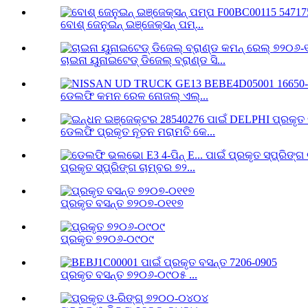
ବୋଶ୍ ଜେନୁଇନ୍ ଇଞ୍ଜେକ୍ସନ୍ ପମ୍...
ଚାଇନା ୟୁନାଇଟେଡ୍ ଡିଜେଲ୍ ବ୍ରାଣ୍ଡ ସି...
ଡେଲଫି କମନ ରେଳ ନୋଜଲ୍ ଏଲ୍...
ଡେଲଫି ପ୍ରକୃତ ନୂତନ ମରାମତି କେ...
ପ୍ରକୃତ ସ୍ପ୍ରିଙ୍ଗ ଚାମ୍ବର ୭୨...
ପ୍ରକୃତ ବସନ୍ତ ୭୨୦୭-୦୧୧୭
ପ୍ରକୃତ ୭୨୦୬-୦୯୦୯
ପ୍ରକୃତ ବସନ୍ତ ୭୨୦୬-୦୯୦୫ ...