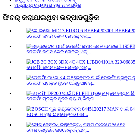
ଅନ୍ୟାନ୍ୟ ବ୍ରାଣ୍ଡର ମୂଳ ଅଂଶଗୁଡ଼ିକ
ଫିଚର୍ କରାଯାଇଥିବା ଉତ୍ପାଦଗୁଡ଼ିକ
ଡେଲଫି କମନ ରେଳ ନୋଜଲ୍ ଏଲ୍...
ଡେଲଫି କମନ ରେଳ ନୋଜଲ୍ ଏଲ୍...
ଡେଲଫି କମନ ରେଳ ନୋଜଲ୍ ଏଲ୍...
ଡେଲଫି ପ୍ରକୃତ ନୂତନ ଆକ୍ଚୁଆଟର୍...
ଡେଲଫି ପ୍ରକୃତ ନୂତନ କ୍ୟାମ୍ ରିଙ୍ଗ...
BOSCH ମୂଳ ଇଞ୍ଜେକ୍ଟର 044...
ବୋଶ୍ ଜେନୁଇନ୍ ଇଞ୍ଜେକ୍ସନ୍ ପମ୍...