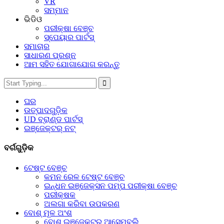
VR
ସମ୍ମାନ
ଭିଡିଓ
ପରୀକ୍ଷା ବେଞ୍ଚ
ସ୍ପେୟାର ପାର୍ଟସ୍‌
ସମାଚାର
ସାଧାରଣ ପ୍ରଶ୍ନ
ଆମ ସହିତ ଯୋଗାଯୋଗ କରନ୍ତୁ
ଘର
ଉତ୍ପାଦଗୁଡ଼ିକ
UD ବ୍ରାଣ୍ଡ ପାର୍ଟସ୍
ଇଞ୍ଜେକ୍ଟର୍ ନଟ୍
ବର୍ଗଗୁଡ଼ିକ
ଟେଷ୍ଟ ବେଞ୍ଚ
କମନ ରେଳ ଟେଷ୍ଟ ବେଞ୍ଚ
ଇନ୍ଧନ ଇଞ୍ଜେକ୍ସନ ପମ୍ପ ପରୀକ୍ଷା ବେଞ୍ଚ
ପରୀକ୍ଷକ
ଅଲଗା କରିବା ଉପକରଣ
ବୋଶ୍ ମୂଳ ଅଂଶ
ବୋଶ୍ ଇଞ୍ଜେକ୍ଟର ଆସେମ୍ବଲି