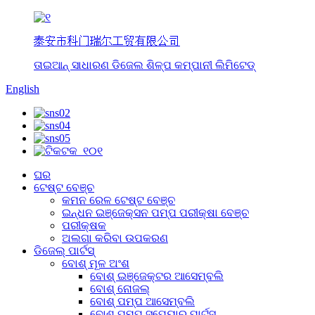
泰安市科门瑞尔工贸有限公司
ତାଇଆନ୍ ସାଧାରଣ ଡିଜେଲ ଶିଳ୍ପ କମ୍ପାନୀ ଲିମିଟେଡ୍
English
ଘର
ଟେଷ୍ଟ ବେଞ୍ଚ
କମନ ରେଳ ଟେଷ୍ଟ ବେଞ୍ଚ
ଇନ୍ଧନ ଇଞ୍ଜେକ୍ସନ ପମ୍ପ ପରୀକ୍ଷା ବେଞ୍ଚ
ପରୀକ୍ଷକ
ଅଲଗା କରିବା ଉପକରଣ
ଡିଜେଲ୍ ପାର୍ଟସ୍
ବୋଶ୍ ମୂଳ ଅଂଶ
ବୋଶ୍ ଇଞ୍ଜେକ୍ଟର ଆସେମ୍ବଲି
ବୋଶ୍ ନୋଜଲ୍
ବୋଶ୍ ପମ୍ପ ଆସେମ୍ବଲି
ବୋଶ୍ ପମ୍ପ ସ୍ପେୟାର୍ ପାର୍ଟସ୍