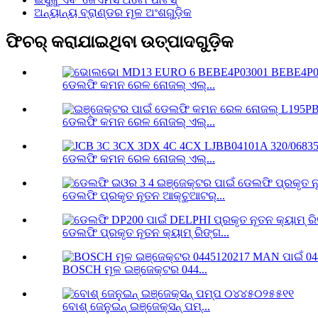
ଅନ୍ୟାନ୍ୟ ବ୍ରାଣ୍ଡର ମୂଳ ଅଂଶଗୁଡ଼ିକ
ଫିଚର୍ କରାଯାଇଥିବା ଉତ୍ପାଦଗୁଡ଼ିକ
ଡେଲଫି କମନ ରେଳ ନୋଜଲ୍ ଏଲ୍...
ଡେଲଫି କମନ ରେଳ ନୋଜଲ୍ ଏଲ୍...
ଡେଲଫି କମନ ରେଳ ନୋଜଲ୍ ଏଲ୍...
ଡେଲଫି ପ୍ରକୃତ ନୂତନ ଆକ୍ଚୁଆଟର୍...
ଡେଲଫି ପ୍ରକୃତ ନୂତନ କ୍ୟାମ୍ ରିଙ୍ଗ...
BOSCH ମୂଳ ଇଞ୍ଜେକ୍ଟର 044...
ବୋଶ୍ ଜେନୁଇନ୍ ଇଞ୍ଜେକ୍ସନ୍ ପମ୍...