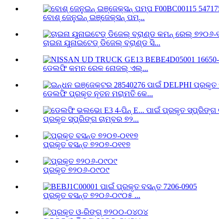
ବୋଶ୍ ଜେନୁଇନ୍ ଇଞ୍ଜେକ୍ସନ୍ ପମ୍...
ଚାଇନା ୟୁନାଇଟେଡ୍ ଡିଜେଲ୍ ବ୍ରାଣ୍ଡ ସି...
ଡେଲଫି କମନ ରେଳ ନୋଜଲ୍ ଏଲ୍...
ଡେଲଫି ପ୍ରକୃତ ନୂତନ ମରାମତି କେ...
ପ୍ରକୃତ ସ୍ପ୍ରିଙ୍ଗ ଚାମ୍ବର ୭୨...
ପ୍ରକୃତ ବସନ୍ତ ୭୨୦୭-୦୧୧୭
ପ୍ରକୃତ ୭୨୦୬-୦୯୦୯
ପ୍ରକୃତ ବସନ୍ତ ୭୨୦୬-୦୯୦୫ ...