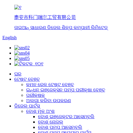
泰安市科门瑞尔工贸有限公司
ତାଇଆନ୍ ସାଧାରଣ ଡିଜେଲ ଶିଳ୍ପ କମ୍ପାନୀ ଲିମିଟେଡ୍
English
ଘର
ଟେଷ୍ଟ ବେଞ୍ଚ
କମନ ରେଳ ଟେଷ୍ଟ ବେଞ୍ଚ
ଇନ୍ଧନ ଇଞ୍ଜେକ୍ସନ ପମ୍ପ ପରୀକ୍ଷା ବେଞ୍ଚ
ପରୀକ୍ଷକ
ଅଲଗା କରିବା ଉପକରଣ
ଡିଜେଲ୍ ପାର୍ଟସ୍
ବୋଶ୍ ମୂଳ ଅଂଶ
ବୋଶ୍ ଇଞ୍ଜେକ୍ଟର ଆସେମ୍ବଲି
ବୋଶ୍ ନୋଜଲ୍
ବୋଶ୍ ପମ୍ପ ଆସେମ୍ବଲି
ବୋଶ୍ ପମ୍ପ ସ୍ପେୟାର୍ ପାର୍ଟସ୍