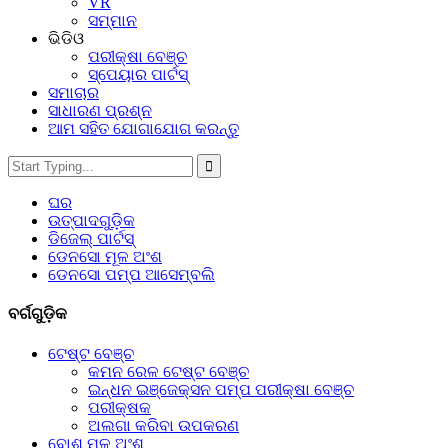
VR
ସମ୍ମାନ
ଭିଡିଓ
ପରୀକ୍ଷା ବେଞ୍ଚ
ସ୍ପେୟାର ପାର୍ଟସ୍‌
ସମାଚାର
ସାଧାରଣ ପ୍ରଶ୍ନ
ଆମ ସହିତ ଯୋଗାଯୋଗ କରନ୍ତୁ
ଘର
ଉତ୍ପାଦଗୁଡ଼ିକ
ଡିଜେଲ୍ ପାର୍ଟସ୍
ଡେନସୋ ମୂଳ ଅଂଶ
ଡେନସୋ ପମ୍ପ ଆସେମ୍ବଲି
ବର୍ଗଗୁଡ଼ିକ
ଟେଷ୍ଟ ବେଞ୍ଚ
କମନ ରେଳ ଟେଷ୍ଟ ବେଞ୍ଚ
ଇନ୍ଧନ ଇଞ୍ଜେକ୍ସନ ପମ୍ପ ପରୀକ୍ଷା ବେଞ୍ଚ
ପରୀକ୍ଷକ
ଅଲଗା କରିବା ଉପକରଣ
ବୋଶ୍ ମୂଳ ଅଂଶ