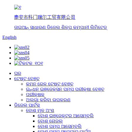
泰安市科门瑞尔工贸有限公司
ତାଇଆନ୍ ସାଧାରଣ ଡିଜେଲ ଶିଳ୍ପ କମ୍ପାନୀ ଲିମିଟେଡ୍
English
ଘର
ଟେଷ୍ଟ ବେଞ୍ଚ
କମନ ରେଳ ଟେଷ୍ଟ ବେଞ୍ଚ
ଇନ୍ଧନ ଇଞ୍ଜେକ୍ସନ ପମ୍ପ ପରୀକ୍ଷା ବେଞ୍ଚ
ପରୀକ୍ଷକ
ଅଲଗା କରିବା ଉପକରଣ
ଡିଜେଲ୍ ପାର୍ଟସ୍
ବୋଶ୍ ମୂଳ ଅଂଶ
ବୋଶ୍ ଇଞ୍ଜେକ୍ଟର ଆସେମ୍ବଲି
ବୋଶ୍ ନୋଜଲ୍
ବୋଶ୍ ପମ୍ପ ଆସେମ୍ବଲି
ବୋଶ୍ ପମ୍ପ ସ୍ପେୟାର୍ ପାର୍ଟସ୍