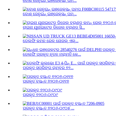
ବୋଶ୍ ଜେନୁଇନ୍ ଇଞ୍ଜେକ୍ସନ୍ ପମ୍...
ବୋଶ୍ ଜେନୁଇନ୍ ଇଞ୍ଜେକ୍ସନ୍ ପମ୍...
ଚାଇନା ୟୁନାଇଟେଡ୍ ଡିଜେଲ୍ ବ୍ରାଣ୍ଡ ସି...
ଡେଲଫି କମନ ରେଳ ନୋଜଲ୍ ଏଲ୍...
ଡେଲଫି ପ୍ରକୃତ ନୂତନ ମରାମତି କେ...
ପ୍ରକୃତ ସ୍ପ୍ରିଙ୍ଗ ଚାମ୍ବର ୭୨...
ପ୍ରକୃତ ବସନ୍ତ ୭୨୦୭-୦୧୧୭
ପ୍ରକୃତ ୭୨୦୬-୦୯୦୯
ପ୍ରକୃତ ବସନ୍ତ ୭୨୦୬-୦୯୦୫ ...