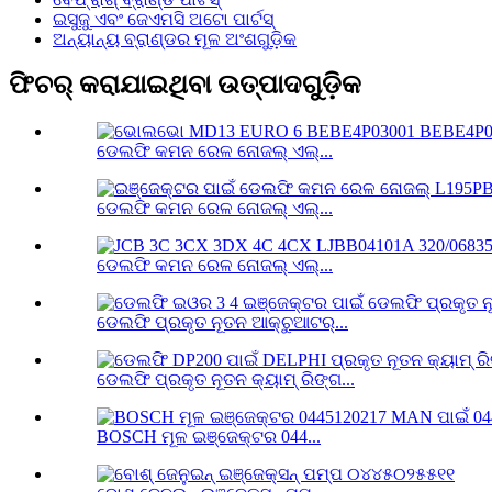
ଇସୁଜୁ ଏବଂ ଜେଏମସି ଅଟୋ ପାର୍ଟସ୍
ଅନ୍ୟାନ୍ୟ ବ୍ରାଣ୍ଡର ମୂଳ ଅଂଶଗୁଡ଼ିକ
ଫିଚର୍ କରାଯାଇଥିବା ଉତ୍ପାଦଗୁଡ଼ିକ
ଡେଲଫି କମନ ରେଳ ନୋଜଲ୍ ଏଲ୍...
ଡେଲଫି କମନ ରେଳ ନୋଜଲ୍ ଏଲ୍...
ଡେଲଫି କମନ ରେଳ ନୋଜଲ୍ ଏଲ୍...
ଡେଲଫି ପ୍ରକୃତ ନୂତନ ଆକ୍ଚୁଆଟର୍...
ଡେଲଫି ପ୍ରକୃତ ନୂତନ କ୍ୟାମ୍ ରିଙ୍ଗ...
BOSCH ମୂଳ ଇଞ୍ଜେକ୍ଟର 044...