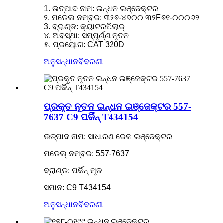
1. ଉତ୍ପାଦ ନାମ: ଇନ୍ଧନ ଇଞ୍ଜେକ୍ଟର
୨. ମଡେଲ ନମ୍ବର: ୩୨୬-୪୭୦୦ ୩୨F୬୧-୦୦୦୬୨
3. ବ୍ରାଣ୍ଡ: କ୍ୟାଟରପିଲାର୍
୪. ଅବସ୍ଥା: ସମ୍ପୂର୍ଣ୍ଣ ନୂତନ
୫. ପ୍ରୟୋଗ: CAT 320D
ଅନୁସନ୍ଧାନ
ବିବରଣୀ
ପ୍ରକୃତ ନୂତନ ଇନ୍ଧନ ଇଞ୍ଜେକ୍ଟର 557-
7637 C9 ପର୍କିନ୍ T434154
ଉତ୍ପାଦ ନାମ: ସାଧାରଣ ରେଳ ଇଞ୍ଜେକ୍ଟର
ମଡେଲ୍ ନମ୍ବର: 557-7637
ବ୍ରାଣ୍ଡ: ପର୍କିନ୍ ମୂଳ
ସମାନ: C9 T434154
ଅନୁସନ୍ଧାନ
ବିବରଣୀ