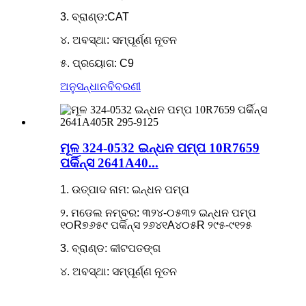
3. ବ୍ରାଣ୍ଡ:CAT
୪. ଅବସ୍ଥା: ସମ୍ପୂର୍ଣ୍ଣ ନୂତନ
୫. ପ୍ରୟୋଗ: C9
ଅନୁସନ୍ଧାନ
ବିବରଣୀ
ମୂଳ 324-0532 ଇନ୍ଧନ ପମ୍ପ 10R7659
ପର୍କିନ୍ସ 2641A40...
1. ଉତ୍ପାଦ ନାମ: ଇନ୍ଧନ ପମ୍ପ
୨. ମଡେଲ ନମ୍ବର: ୩୨୪-୦୫୩୨ ଇନ୍ଧନ ପମ୍ପ
୧୦R୭୬୫୯ ପର୍କିନ୍ସ ୨୬୪୧A୪୦୫R ୨୯୫-୯୧୨୫
3. ବ୍ରାଣ୍ଡ: କୀଟପତଙ୍ଗ
୪. ଅବସ୍ଥା: ସମ୍ପୂର୍ଣ୍ଣ ନୂତନ