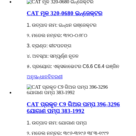
CAT ମୂଳ 320-0680 ଇନ୍ଜେକ୍ଟର
1. ଉତ୍ପାଦ ନାମ: ଇନ୍ଧନ ଇଞ୍ଜେକ୍ଟର
୨. ମଡେଲ ନମ୍ବର: ୩୨୦-୦୬୮୦
3. ବ୍ରାଣ୍ଡ: କୀଟପତଙ୍ଗ
୪. ଅବସ୍ଥା: ସମ୍ପୂର୍ଣ୍ଣ ନୂତନ
୫. ପ୍ରୟୋଗ: ଏକ୍ସକାଭେଟର C6.6 C6.4 ଇଞ୍ଜିନ
ଅନୁସନ୍ଧାନ
ବିବରଣୀ
CAT ପ୍ରକୃତ C9 ଗିଅର ପମ୍ପ 396-3296
ଯୋଗାଣ ପମ୍ପ 383-1992
1. ଉତ୍ପାଦ ନାମ: ଯୋଗାଣ ପମ୍ପ
୨. ମଡେଲ ନମ୍ବର: ୩୯୬-୩୨୯୬ ୩୮୩-୧୯୯୨