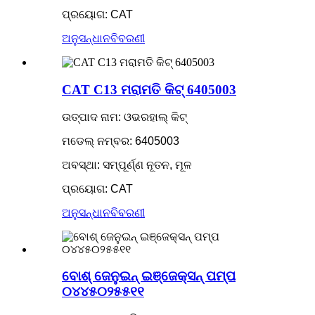
ପ୍ରୟୋଗ: CAT
ଅନୁସନ୍ଧାନ
ବିବରଣୀ
CAT C13 ମରାମତି କିଟ୍ 6405003
ଉତ୍ପାଦ ନାମ: ଓଭରହାଲ୍ କିଟ୍
ମଡେଲ୍ ନମ୍ବର: 6405003
ଅବସ୍ଥା: ସମ୍ପୂର୍ଣ୍ଣ ନୂତନ, ମୂଳ
ପ୍ରୟୋଗ: CAT
ଅନୁସନ୍ଧାନ
ବିବରଣୀ
ବୋଶ୍ ଜେନୁଇନ୍ ଇଞ୍ଜେକ୍ସନ୍ ପମ୍ପ
୦୪୪୫୦୨୫୫୧୧