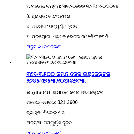
୨. ମଡେଲ ନମ୍ବର: ୩୧୯-୦୬୭୭ ୩୨F୬୧-୦୦୦୧୪
3. ବ୍ରାଣ୍ଡ: କୀଟପତଙ୍ଗ
୪. ଅବସ୍ଥା: ସମ୍ପୂର୍ଣ୍ଣ ନୂତନ
୫. ପ୍ରୟୋଗ: ଏକ୍ସକାଭେଟର ୩୧୨ଡି/୩୧୩ଡି
ଅନୁସନ୍ଧାନ
ବିବରଣୀ
୩୨୧-୩୬୦୦ କମନ ରେଳ ଇଞ୍ଜେକ୍ଟର
୨୬୪୫ଏ୭୫୩,୧୦ଆର୭୯୩୮
ଉତ୍ପାଦ ନାମ: ସାଧାରଣ ରେଳ ଇଞ୍ଜେକ୍ଟର
ମଡେଲ୍ ନମ୍ବର: 321-3600
ବ୍ରାଣ୍ଡ: ବିଲେଇ ମୂଳ
ଅବସ୍ଥା: ସମ୍ପୂର୍ଣ୍ଣ ନୂତନ
ଅନୁସନ୍ଧାନ
ବିବରଣୀ