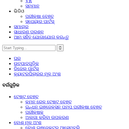
VR
ସମ୍ମାନ
ଭିଡିଓ
ପରୀକ୍ଷା ବେଞ୍ଚ
ସ୍ପେୟାର ପାର୍ଟସ୍‌
ସମାଚାର
ସାଧାରଣ ପ୍ରଶ୍ନ
ଆମ ସହିତ ଯୋଗାଯୋଗ କରନ୍ତୁ
ଘର
ଉତ୍ପାଦଗୁଡ଼ିକ
ଡିଜେଲ୍ ପାର୍ଟସ୍
କ୍ୟାଟରପିଲାରର ମୂଳ ଅଂଶ
ବର୍ଗଗୁଡ଼ିକ
ଟେଷ୍ଟ ବେଞ୍ଚ
କମନ ରେଳ ଟେଷ୍ଟ ବେଞ୍ଚ
ଇନ୍ଧନ ଇଞ୍ଜେକ୍ସନ ପମ୍ପ ପରୀକ୍ଷା ବେଞ୍ଚ
ପରୀକ୍ଷକ
ଅଲଗା କରିବା ଉପକରଣ
ବୋଶ୍ ମୂଳ ଅଂଶ
ବୋଶ୍ ଇଞ୍ଜେକ୍ଟର ଆସେମ୍ବଲି