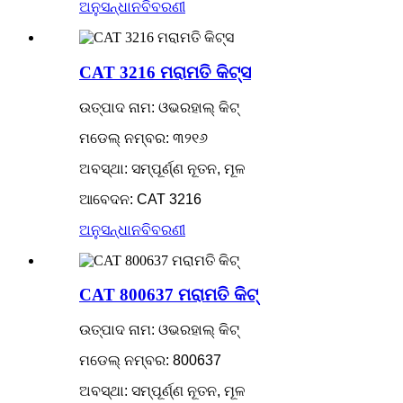
ଅନୁସନ୍ଧାନ
ବିବରଣୀ
CAT 3216 ମରାମତି କିଟ୍ସ
ଉତ୍ପାଦ ନାମ: ଓଭରହାଲ୍ କିଟ୍
ମଡେଲ୍ ନମ୍ବର: ୩୨୧୬
ଅବସ୍ଥା: ସମ୍ପୂର୍ଣ୍ଣ ନୂତନ, ମୂଳ
ଆବେଦନ: CAT 3216
ଅନୁସନ୍ଧାନ
ବିବରଣୀ
CAT 800637 ମରାମତି କିଟ୍
ଉତ୍ପାଦ ନାମ: ଓଭରହାଲ୍ କିଟ୍
ମଡେଲ୍ ନମ୍ବର: 800637
ଅବସ୍ଥା: ସମ୍ପୂର୍ଣ୍ଣ ନୂତନ, ମୂଳ