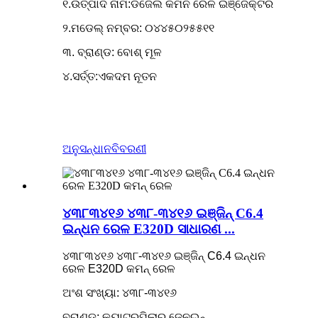
୧.ଉତ୍ପାଦ ନାମ:ଡିଜେଲ କମନ ରେଳ ଇଞ୍ଜେକ୍ଟର
୨.ମଡେଲ୍ ନମ୍ବର: ୦୪୪୫୦୨୫୫୧୧
୩. ବ୍ରାଣ୍ଡ: ବୋଶ୍ ମୂଳ
୪.ସର୍ତ୍ତ:ଏକଦମ ନୂତନ
ଅନୁସନ୍ଧାନ
ବିବରଣୀ
୪୩୮୩୪୧୬ ୪୩୮-୩୪୧୬ ଇଞ୍ଜିନ୍ C6.4
ଇନ୍ଧନ ରେଳ E320D ସାଧାରଣ ...
୪୩୮୩୪୧୬ ୪୩୮-୩୪୧୬ ଇଞ୍ଜିନ୍ C6.4 ଇନ୍ଧନ
ରେଳ E320D କମନ୍ ରେଳ
ଅଂଶ ସଂଖ୍ୟା: ୪୩୮-୩୪୧୬
ବ୍ରାଣ୍ଡ: କ୍ୟାଟରପିଲାର୍ ଜେନୁଇନ୍