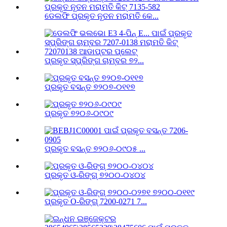
ଡେଲଫି ପ୍ରକୃତ ନୂତନ ମରାମତି କେ...
ପ୍ରକୃତ ସ୍ପ୍ରିଙ୍ଗ ଚାମ୍ବର ୭୨...
ପ୍ରକୃତ ବସନ୍ତ ୭୨୦୭-୦୧୧୭
ପ୍ରକୃତ ୭୨୦୬-୦୯୦୯
ପ୍ରକୃତ ବସନ୍ତ ୭୨୦୬-୦୯୦୫ ...
ପ୍ରକୃତ ଓ-ରିଙ୍ଗ୍ ୭୨୦୦-୦୪୦୪
ପ୍ରକୃତ O-ରିଙ୍ଗ୍ 7200-0271 7...