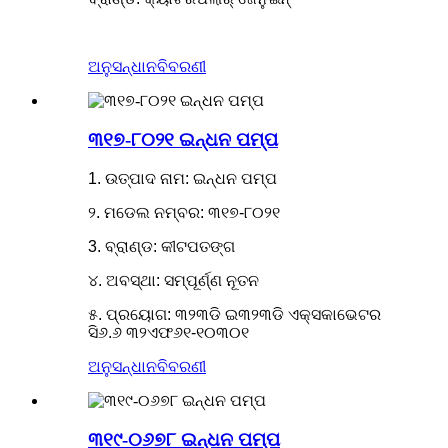
ଅନୁସନ୍ଧାନ
ବିବରଣୀ
୩୧୭-୮୦୨୧ ଇନ୍ଧନ ପମ୍ପ
1. ଉତ୍ପାଦ ନାମ: ଇନ୍ଧନ ପମ୍ପ
୨. ମଡେଲ ନମ୍ବର: ୩୧୭-୮୦୨୧
3. ବ୍ରାଣ୍ଡ: କୀଟପତଙ୍ଗ
୪. ଅବସ୍ଥା: ସମ୍ପୂର୍ଣ୍ଣ ନୂତନ
୫. ପ୍ରୟୋଗ: ୩୨୩ଡି ଇ୩୨୩ଡି ଏକ୍ସକାଭେଟର
ସି୬.୬ ୩୨ଏଫ୬୧-୧୦୩୦୧
ଅନୁସନ୍ଧାନ
ବିବରଣୀ
୩୧୯-୦୬୭୮ ଇନ୍ଧନ ପମ୍ପ