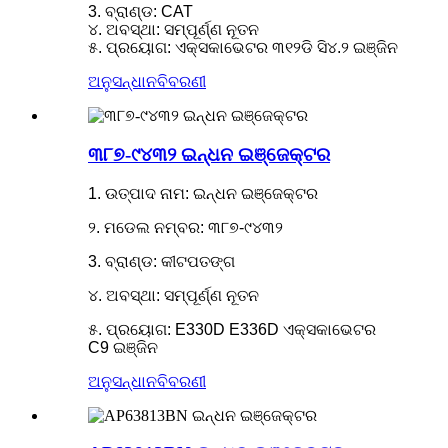
3. ବ୍ରାଣ୍ଡ: CAT
୪. ଅବସ୍ଥା: ସମ୍ପୂର୍ଣ୍ଣ ନୂତନ
୫. ପ୍ରୟୋଗ: ଏକ୍ସକାଭେଟର ୩୧୨ଡି ସି୪.୨ ଇଞ୍ଜିନ
ଅନୁସନ୍ଧାନ
ବିବରଣୀ
୩୮୭-୯୪୩୨ ଇନ୍ଧନ ଇଞ୍ଜେକ୍ଟର
1. ଉତ୍ପାଦ ନାମ: ଇନ୍ଧନ ଇଞ୍ଜେକ୍ଟର
୨. ମଡେଲ ନମ୍ବର: ୩୮୭-୯୪୩୨
3. ବ୍ରାଣ୍ଡ: କୀଟପତଙ୍ଗ
୪. ଅବସ୍ଥା: ସମ୍ପୂର୍ଣ୍ଣ ନୂତନ
୫. ପ୍ରୟୋଗ: E330D E336D ଏକ୍ସକାଭେଟର
C9 ଇଞ୍ଜିନ
ଅନୁସନ୍ଧାନ
ବିବରଣୀ