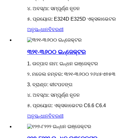
୪. ଅବସ୍ଥା: ସମ୍ପୂର୍ଣ୍ଣ ନୂତନ
୫. ପ୍ରୟୋଗ: E324D E325D ଏକ୍ସକାଭେଟର
ଅନୁସନ୍ଧାନ
ବିବରଣୀ
୩୨୧-୩୬୦୦ ଇନ୍ଜେକ୍ଟର
1. ଉତ୍ପାଦ ନାମ: ଇନ୍ଧନ ଇଞ୍ଜେକ୍ଟର
୨. ମଡେଲ ନମ୍ବର: ୩୨୧-୩୬୦୦ ୨୬୪୫ଏ୭୫୩
3. ବ୍ରାଣ୍ଡ: କୀଟପତଙ୍ଗ
୪. ଅବସ୍ଥା: ସମ୍ପୂର୍ଣ୍ଣ ନୂତନ
୫. ପ୍ରୟୋଗ: ଏକ୍ସକାଭେଟର C6.6 C6.4
ଅନୁସନ୍ଧାନ
ବିବରଣୀ