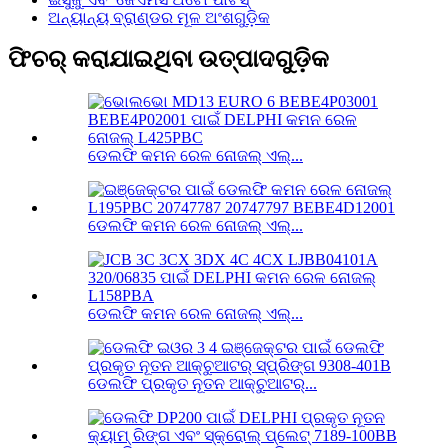
ଅନ୍ୟାନ୍ୟ ବ୍ରାଣ୍ଡର ମୂଳ ଅଂଶଗୁଡ଼ିକ
ଫିଚର୍ କରାଯାଇଥିବା ଉତ୍ପାଦଗୁଡ଼ିକ
ଡେଲଫି କମନ ରେଳ ନୋଜଲ୍ ଏଲ୍...
ଡେଲଫି କମନ ରେଳ ନୋଜଲ୍ ଏଲ୍...
ଡେଲଫି କମନ ରେଳ ନୋଜଲ୍ ଏଲ୍...
ଡେଲଫି ପ୍ରକୃତ ନୂତନ ଆକ୍ଚୁଆଟର୍...