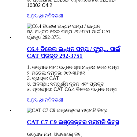
10302 C4.2
ଅନୁସନ୍ଧାନ
ବିବରଣୀ
C6.4 ଡିଜେଲ ଇନ୍ଧନ ପମ୍ପ / ଫ୍ୟୁ... ପାଇଁ
CAT ପ୍ରକୃତ 292-3751
1. ଉତ୍ପାଦ ନାମ: ଇନ୍ଧନ ସ୍ଥାନାନ୍ତର ତେଲ ପମ୍ପ
୨. ମଡେଲ ନମ୍ବର: ୨୯୨-୩୭୫୧
3. ବ୍ରାଣ୍ଡ: CAT
୪. ଅବସ୍ଥା: ସମ୍ପୂର୍ଣ୍ଣ ନୂତନ ଏବଂ ପ୍ରକୃତ
୫. ପ୍ରୟୋଗ: CAT C6.4 ଡିଜେଲ ଇନ୍ଧନ ପମ୍ପ
ଅନୁସନ୍ଧାନ
ବିବରଣୀ
CAT C7 C9 ଇଞ୍ଜେକ୍ଟର ମରାମତି କିଟ୍ସ
ଉତ୍ପାଦ ନାମ: ଓଭରହାଲ୍ କିଟ୍