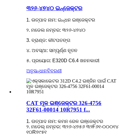
୩୨୬-୪୭୪୦ ଇନ୍ଜେକ୍ଟର
1. ଉତ୍ପାଦ ନାମ: ଇନ୍ଧନ ଇଞ୍ଜେକ୍ଟର
୨. ମଡେଲ ନମ୍ବର: ୩୨୬-୪୭୪୦
3. ବ୍ରାଣ୍ଡ: କୀଟପତଙ୍ଗ
୪. ଅବସ୍ଥା: ସମ୍ପୂର୍ଣ୍ଣ ନୂତନ
୫. ପ୍ରୟୋଗ: E320D C6.4 ଖନନକାରୀ
ଅନୁସନ୍ଧାନ
ବିବରଣୀ
CAT ମୂଳ ଇଞ୍ଜେକ୍ଟର 326-4756
32F61-00014 10R7951 f...
1. ଉତ୍ପାଦ ନାମ: କମନ ରେଳ ଇଞ୍ଜେକ୍ଟର
୨. ମଡେଲ୍ ନମ୍ବର: ୩୨୬-୪୭୫୬ ୩୨F୬୧-୦୦୦୧୪
୧୦R୭୯୫୧