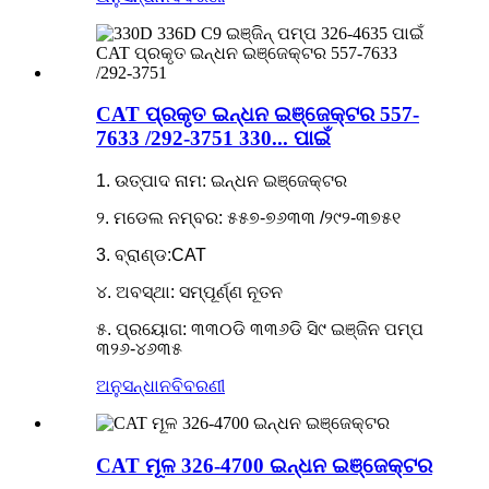
CAT ପ୍ରକୃତ ଇନ୍ଧନ ଇଞ୍ଜେକ୍ଟର 557-
7633 /292-3751 330... ପାଇଁ
1. ଉତ୍ପାଦ ନାମ: ଇନ୍ଧନ ଇଞ୍ଜେକ୍ଟର
୨. ମଡେଲ ନମ୍ବର: ୫୫୭-୭୬୩୩ /୨୯୨-୩୭୫୧
3. ବ୍ରାଣ୍ଡ:CAT
୪. ଅବସ୍ଥା: ସମ୍ପୂର୍ଣ୍ଣ ନୂତନ
୫. ପ୍ରୟୋଗ: ୩୩୦ଡି ୩୩୬ଡି ସି୯ ଇଞ୍ଜିନ ପମ୍ପ
୩୨୬-୪୬୩୫
ଅନୁସନ୍ଧାନ
ବିବରଣୀ
CAT ମୂଳ 326-4700 ଇନ୍ଧନ ଇଞ୍ଜେକ୍ଟର