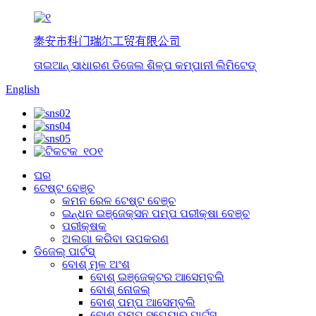
泰安市科门瑞尔工贸有限公司
ତାଇଆନ୍ ସାଧାରଣ ଡିଜେଲ ଶିଳ୍ପ କମ୍ପାନୀ ଲିମିଟେଡ୍
English
ଘର
ଟେଷ୍ଟ ବେଞ୍ଚ
କମନ ରେଳ ଟେଷ୍ଟ ବେଞ୍ଚ
ଇନ୍ଧନ ଇଞ୍ଜେକ୍ସନ ପମ୍ପ ପରୀକ୍ଷା ବେଞ୍ଚ
ପରୀକ୍ଷକ
ଅଲଗା କରିବା ଉପକରଣ
ଡିଜେଲ୍ ପାର୍ଟସ୍
ବୋଶ୍ ମୂଳ ଅଂଶ
ବୋଶ୍ ଇଞ୍ଜେକ୍ଟର ଆସେମ୍ବଲି
ବୋଶ୍ ନୋଜଲ୍
ବୋଶ୍ ପମ୍ପ ଆସେମ୍ବଲି
ବୋଶ୍ ପମ୍ପ ସ୍ପେୟାର୍ ପାର୍ଟସ୍