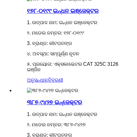
୧୭୮-୦୧୯୯ ଇନ୍ଧନ ଇଞ୍ଜେକ୍ଟର
1. ଉତ୍ପାଦ ନାମ: ଇନ୍ଧନ ଇଞ୍ଜେକ୍ଟର
୨. ମଡେଲ ନମ୍ବର: ୧୭୮-୦୧୯୯
3. ବ୍ରାଣ୍ଡ: କୀଟପତଙ୍ଗ
୪. ଅବସ୍ଥା: ସମ୍ପୂର୍ଣ୍ଣ ନୂତନ
୫. ପ୍ରୟୋଗ: ଏକ୍ସକାଭେଟର CAT 325C 3126
ଇଞ୍ଜିନ
ଅନୁସନ୍ଧାନ
ବିବରଣୀ
୩୮୭-୯୪୨୭ ଇନ୍ଜେକ୍ଟର
1. ଉତ୍ପାଦ ନାମ: ଇନ୍ଧନ ଇଞ୍ଜେକ୍ଟର
୨. ମଡେଲ ନମ୍ବର: ୩୮୭-୯୪୨୭
3. ବ୍ରାଣ୍ଡ: କୀଟପତଙ୍ଗ