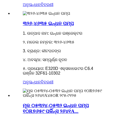
ଅନୁସନ୍ଧାନ
ବିବରଣୀ
୩୨୬-୪୬୩୫ ଇନ୍ଧନ ପମ୍ପ
1. ଉତ୍ପାଦ ନାମ: ଇନ୍ଧନ ଇଞ୍ଜେକ୍ଟର
୨. ମଡେଲ ନମ୍ବର: ୩୨୬-୪୬୩୫
3. ବ୍ରାଣ୍ଡ: କୀଟପତଙ୍ଗ
୪. ଅବସ୍ଥା: ସମ୍ପୂର୍ଣ୍ଣ ନୂତନ
୫. ପ୍ରୟୋଗ: E320D ଏକ୍ସକାଭେଟର C6.4
ଇଞ୍ଜିନ 32F61-10302
ଅନୁସନ୍ଧାନ
ବିବରଣୀ
ମୂଳ ୦୫୩୨୪-୦୫୩୨ ଇନ୍ଧନ ପମ୍ପ
୧୦R୭୬୫୯ ପର୍କିନ୍ସ ୨୬୪୧A...