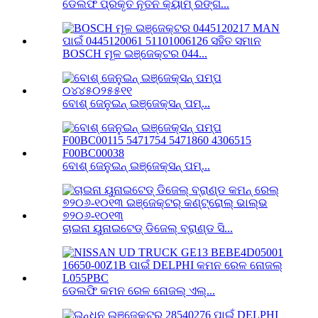
ଡେଲଫି ପ୍ରକୃତ ନୂତନ କ୍ୟାମ୍ ରିଙ୍ଗ...
BOSCH ମୂଳ ଇଞ୍ଜେକ୍ଟର 044...
ବୋଶ୍ ଜେନୁଇନ୍ ଇଞ୍ଜେକ୍ସନ୍ ପମ୍...
ବୋଶ୍ ଜେନୁଇନ୍ ଇଞ୍ଜେକ୍ସନ୍ ପମ୍...
ଚାଇନା ୟୁନାଇଟେଡ୍ ଡିଜେଲ୍ ବ୍ରାଣ୍ଡ ସି...
ଡେଲଫି କମନ ରେଳ ନୋଜଲ୍ ଏଲ୍...