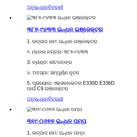
ଅନୁସନ୍ଧାନ
ବିବରଣୀ
୩୮୭-୯୪୩୩ ଇନ୍ଧନ ଇଞ୍ଜେକ୍ଟର
1. ଉତ୍ପାଦ ନାମ: ଇନ୍ଧନ ଇଞ୍ଜେକ୍ଟର
୨. ମଡେଲ ନମ୍ବର: ୩୮୭-୯୪୩୩
3. ବ୍ରାଣ୍ଡ: କୀଟପତଙ୍ଗ
୪. ଅବସ୍ଥା: ସମ୍ପୂର୍ଣ୍ଣ ନୂତନ
5. ପ୍ରୟୋଗ: ଏକ୍ସକାଭେଟର E330D E336D
ପାଇଁ C9 ଇଞ୍ଜେକ୍ଟର
ଅନୁସନ୍ଧାନ
ବିବରଣୀ
୩୧୯-୦୬୭୭ ଇନ୍ଧନ ପମ୍ପ
1. ଉତ୍ପାଦ ନାମ: ଇନ୍ଧନ ପମ୍ପ