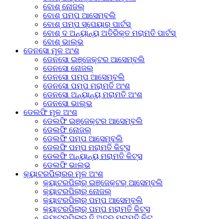
ବୋଶ୍ ନୋଜଲ୍
ବୋଶ୍ ପମ୍ପ ଆସେମ୍ବଲି
ବୋଶ୍ ପମ୍ପ ସ୍ପେୟାର୍ ପାର୍ଟସ୍
ବୋଶ୍ ଦ ଅନ୍ୟାନ୍ୟ ଅତିରିକ୍ତ ମରାମତି ପାର୍ଟସ୍
ବୋଶ୍ ଭାଲ୍ଭ
ଡେନସୋ ମୂଳ ଅଂଶ
ଡେନସୋ ଇଞ୍ଜେକ୍ଟର ଆସେମ୍ବଲି
ଡେନସୋ ନୋଜଲ୍
ଡେନସୋ ପମ୍ପ ଆସେମ୍ବଲି
ଡେନସୋ ପମ୍ପ ମରାମତି ଅଂଶ
ଡେନସୋ ଅନ୍ୟାନ୍ୟ ମରାମତି ଅଂଶ
ଡେନସୋ ଭାଲ୍ଭ
ଡେଲଫି ମୂଳ ଅଂଶ
ଡେଲଫି ଇଞ୍ଜେକ୍ଟର ଆସେମ୍ବଲି
ଡେଲଫି ନୋଜଲ୍
ଡେଲଫି ପମ୍ପ ଆସେମ୍ବଲି
ଡେଲଫି ପମ୍ପ ମରାମତି କିଟ୍ସ
ଡେଲଫି ଅନ୍ୟାନ୍ୟ ମରାମତି କିଟ୍ସ
ଡେଲଫି ଭାଲ୍ଭ
କ୍ୟାଟରପିଲାରର ମୂଳ ଅଂଶ
କ୍ୟାଟରପିଲାର୍ ଇଞ୍ଜେକ୍ଟର୍ ଆସେମ୍ବଲି
କ୍ୟାଟରପିଲାର୍ ନୋଜଲ୍
କ୍ୟାଟରପିଲାର୍ ପମ୍ପ ଆସେମ୍ବଲି
କ୍ୟାଟରପିଲାର୍ ପମ୍ପ ମରାମତି କିଟ୍ସ
କ୍ୟାଟରପିଲାର୍ ଦି ଅଦର ମରାମତି କିଟ୍