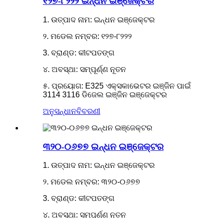
୧୨୭-୮୨୨୨ ଇନ୍ଧନ ଇଞ୍ଜେକ୍ଟର
1. ଉତ୍ପାଦ ନାମ: ଇନ୍ଧନ ଇଞ୍ଜେକ୍ଟର
୨. ମଡେଲ ନମ୍ବର: ୧୨୭-୮୨୨୨
3. ବ୍ରାଣ୍ଡ: କୀଟପତଙ୍ଗ
୪. ଅବସ୍ଥା: ସମ୍ପୂର୍ଣ୍ଣ ନୂତନ
୫. ପ୍ରୟୋଗ: E325 ଏକ୍ସକାଭେଟର ଇଞ୍ଜିନ ପାଇଁ
3114 3116 ଡିଜେଲ ଇଞ୍ଜିନ ଇଞ୍ଜେକ୍ଟର
ଅନୁସନ୍ଧାନ
ବିବରଣୀ
୩୨୦-୦୬୭୭ ଇନ୍ଧନ ଇଞ୍ଜେକ୍ଟର
1. ଉତ୍ପାଦ ନାମ: ଇନ୍ଧନ ଇଞ୍ଜେକ୍ଟର
୨. ମଡେଲ ନମ୍ବର: ୩୨୦-୦୬୭୭
3. ବ୍ରାଣ୍ଡ: କୀଟପତଙ୍ଗ
୪. ଅବସ୍ଥା: ସମ୍ପୂର୍ଣ୍ଣ ନୂତନ