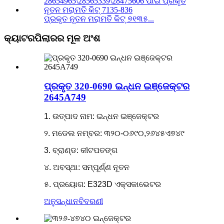
ପ୍ରକୃତ ନୂତନ ମରାମତି କିଟ୍ ୭୧୩୫...
କ୍ୟାଟରପିଲାରର ମୂଳ ଅଂଶ
ପ୍ରକୃତ 320-0690 ଇନ୍ଧନ ଇଞ୍ଜେକ୍ଟର
2645A749
1. ଉତ୍ପାଦ ନାମ: ଇନ୍ଧନ ଇଞ୍ଜେକ୍ଟର
୨. ମଡେଲ ନମ୍ବର: ୩୨୦-୦୬୯୦,୨୬୪୫ଏ୭୪୯
3. ବ୍ରାଣ୍ଡ: କୀଟପତଙ୍ଗ
୪. ଅବସ୍ଥା: ସମ୍ପୂର୍ଣ୍ଣ ନୂତନ
୫. ପ୍ରୟୋଗ: E323D ଏକ୍ସକାଭେଟର
ଅନୁସନ୍ଧାନ
ବିବରଣୀ