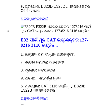
୫. ପ୍ରୟୋଗ: E323D E323DL ଏକ୍ସକାଭେଟର
C6.6 ଇଞ୍ଜିନ
ଅନୁସନ୍ଧାନ
ବିବରଣୀ
E32 ପାଇଁ ମୂଳ CAT ଇଞ୍ଜେକ୍ଟର 127-
8216 3116 ଇଞ୍ଜିନ...
1. ଉତ୍ପାଦ ନାମ: ଇନ୍ଧନ ଇଞ୍ଜେକ୍ଟର
୨. ମଡେଲ ନମ୍ବର: ୧୨୭-୮୨୧୬
3. ବ୍ରାଣ୍ଡ: କୀଟପତଙ୍ଗ
୪. ଅବସ୍ଥା: ସମ୍ପୂର୍ଣ୍ଣ ନୂତନ
5. ପ୍ରୟୋଗ: CAT 3116 ଇଞ୍ଜିନ୍ ， E320B
E322B ଏକ୍ସକାଭେଟର
ଅନୁସନ୍ଧାନ
ବିବରଣୀ