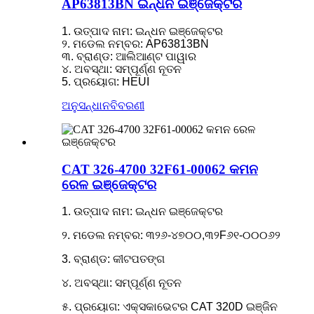
AP63813BN ଇନ୍ଧନ ଇଞ୍ଜେକ୍ଟର
1. ଉତ୍ପାଦ ନାମ: ଇନ୍ଧନ ଇଞ୍ଜେକ୍ଟର
୨. ମଡେଲ ନମ୍ବର: AP63813BN
୩. ବ୍ରାଣ୍ଡ: ଆଲିଆଣ୍ଟ ପାୱାର
୪. ଅବସ୍ଥା: ସମ୍ପୂର୍ଣ୍ଣ ନୂତନ
5. ପ୍ରୟୋଗ: HEUI
ଅନୁସନ୍ଧାନ
ବିବରଣୀ
CAT 326-4700 32F61-00062 କମନ
ରେଳ ଇଞ୍ଜେକ୍ଟର
1. ଉତ୍ପାଦ ନାମ: ଇନ୍ଧନ ଇଞ୍ଜେକ୍ଟର
୨. ମଡେଲ ନମ୍ବର: ୩୨୬-୪୭୦୦,୩୨F୬୧-୦୦୦୬୨
3. ବ୍ରାଣ୍ଡ: କୀଟପତଙ୍ଗ
୪. ଅବସ୍ଥା: ସମ୍ପୂର୍ଣ୍ଣ ନୂତନ
୫. ପ୍ରୟୋଗ: ଏକ୍ସକାଭେଟର CAT 320D ଇଞ୍ଜିନ