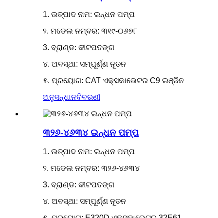
1. ଉତ୍ପାଦ ନାମ: ଇନ୍ଧନ ପମ୍ପ
୨. ମଡେଲ ନମ୍ବର: ୩୧୯-୦୬୭୮
3. ବ୍ରାଣ୍ଡ: କୀଟପତଙ୍ଗ
୪. ଅବସ୍ଥା: ସମ୍ପୂର୍ଣ୍ଣ ନୂତନ
୫. ପ୍ରୟୋଗ: CAT ଏକ୍ସକାଭେଟର C9 ଇଞ୍ଜିନ
ଅନୁସନ୍ଧାନ
ବିବରଣୀ
୩୨୬-୪୬୩୪ ଇନ୍ଧନ ପମ୍ପ
1. ଉତ୍ପାଦ ନାମ: ଇନ୍ଧନ ପମ୍ପ
୨. ମଡେଲ ନମ୍ବର: ୩୨୬-୪୬୩୪
3. ବ୍ରାଣ୍ଡ: କୀଟପତଙ୍ଗ
୪. ଅବସ୍ଥା: ସମ୍ପୂର୍ଣ୍ଣ ନୂତନ
୫. ପ୍ରୟୋଗ: E320D ଏକ୍ସକାଭେଟର 32E61-