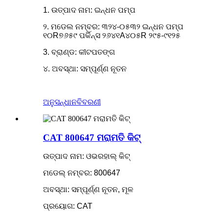
1. ଉତ୍ପାଦ ନାମ: ଇନ୍ଧନ ପମ୍ପ
୨. ମଡେଲ ନମ୍ବର: ୩୨୪-୦୫୩୨ ଇନ୍ଧନ ପମ୍ପ
୧୦R୭୬୫୯ ପର୍କିନ୍ସ ୨୬୪୧A୪୦୫R ୨୯୫-୯୧୨୫
3. ବ୍ରାଣ୍ଡ: କୀଟପତଙ୍ଗ
୪. ଅବସ୍ଥା: ସମ୍ପୂର୍ଣ୍ଣ ନୂତନ
ଅନୁସନ୍ଧାନ
ବିବରଣୀ
CAT 800647 ମରାମତି କିଟ୍
ଉତ୍ପାଦ ନାମ: ଓଭରହାଲ୍ କିଟ୍
ମଡେଲ୍ ନମ୍ବର: 800647
ଅବସ୍ଥା: ସମ୍ପୂର୍ଣ୍ଣ ନୂତନ, ମୂଳ
ପ୍ରୟୋଗ: CAT